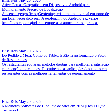
Elisa Reis
May 20, 2026
Ative Cercas Geográficas em Dispositivos Android para
Monitoramento Preciso de Localização
As cercas geográficas (Geofening) cria um limite virtual em torno de
um local geográfico real. A geofencing do Android traz vários
benefícios e pode ajudar as empresas a aumentar a segurança.
Elisa Reis
May 20, 2026
Do Pedido à Mesa: Como os Tablets Estão Transformando o Setor
de Restaurantes
Os restaurantes adotaram métodos digitais para melhorar a satisfação
e a retenção dos clientes. Discutiremos as aplicações dos tablets em
restaurantes com as melhores ferramentas de gerenciamento
Elisa Reis
May 20, 2026
6 Melhores Softwares de Bloqueio de Sites em 2024 [Dos 11 Que
Testamos]