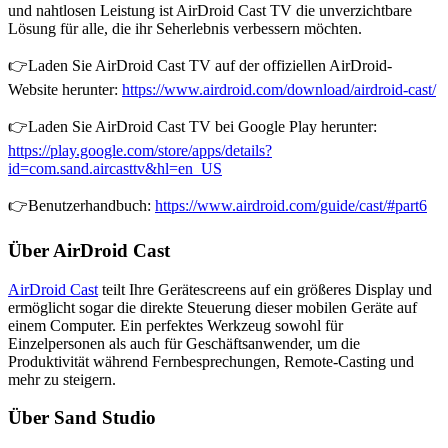
und nahtlosen Leistung ist AirDroid Cast TV die unverzichtbare
Lösung für alle, die ihr Seherlebnis verbessern möchten.
👉Laden Sie AirDroid Cast TV auf der offiziellen AirDroid-
Website herunter:
https://www.airdroid.com/download/airdroid-cast/
👉Laden Sie AirDroid Cast TV bei Google Play herunter:
https://play.google.com/store/apps/details?
id=com.sand.aircasttv&hl=en_US
👉Benutzerhandbuch:
https://www.airdroid.com/guide/cast/#part6
Über AirDroid Cast
AirDroid Cast
teilt Ihre Gerätescreens auf ein größeres Display und
ermöglicht sogar die direkte Steuerung dieser mobilen Geräte auf
einem Computer. Ein perfektes Werkzeug sowohl für
Einzelpersonen als auch für Geschäftsanwender, um die
Produktivität während Fernbesprechungen, Remote-Casting und
mehr zu steigern.
Über Sand Studio