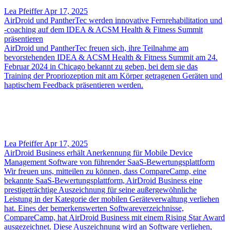
Lea Pfeiffer
Apr 17, 2025
AirDroid und PantherTec werden innovative Fernrehabilitation und
-coaching auf dem IDEA & ACSM Health & Fitness Summit
präsentieren
AirDroid und PantherTec freuen sich, ihre Teilnahme am
bevorstehenden IDEA & ACSM Health & Fitness Summit am 24.
Februar 2024 in Chicago bekannt zu geben, bei dem sie das
Training der Propriozeption mit am Körper getragenen Geräten und
haptischem Feedback präsentieren werden.
Lea Pfeiffer
Apr 17, 2025
AirDroid Business erhält Anerkennung für Mobile Device
Management Software von führender SaaS-Bewertungsplattform
Wir freuen uns, mitteilen zu können, dass CompareCamp, eine
bekannte SaaS-Bewertungsplattform, AirDroid Business eine
prestigeträchtige Auszeichnung für seine außergewöhnliche
Leistung in der Kategorie der mobilen Geräteverwaltung verliehen
hat. Eines der bemerkenswerten Softwareverzeichnisse,
CompareCamp, hat AirDroid Business mit einem Rising Star Award
ausgezeichnet. Diese Auszeichnung wird an Software verliehen,