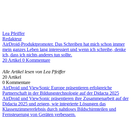
Lea Pfeiffer
Redakteur
AirDroid-Produktpromoter. Das Schreiben hat mich schon immer
mein ganzes Leben lang interessiert und wenn ich schreibe, denke
ich, dass ich nichts anderes tun sollte.
20 Artikel
0 Kommentare
Alle Artikel lesen von Lea Pfeiffer
20
Artikel
0
Kommentare
AirDroid und ViewSonic Europe präsentieren erfolgreiche
Partnerschaft in der Bildungstechnologie auf der Didacta 2025
AirDroid und ViewSonic präsentieren ihre Zusammenarbeit auf der
Didacta 2025 und zeigen, wie integrierte Lösungen das
Klassenzimmererlebnis durch nahtloses Bildschirmteilen und
Fernsteuerung von Geräten verbessern.