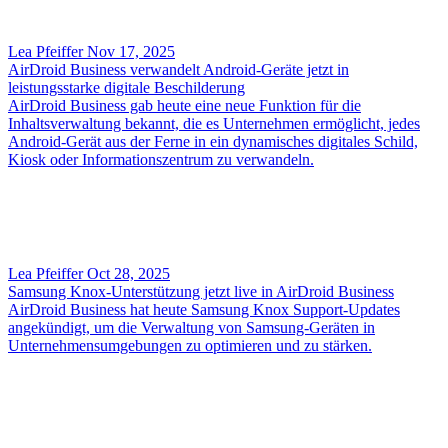
Lea Pfeiffer
Nov 17, 2025
AirDroid Business verwandelt Android-Geräte jetzt in
leistungsstarke digitale Beschilderung
AirDroid Business gab heute eine neue Funktion für die
Inhaltsverwaltung bekannt, die es Unternehmen ermöglicht, jedes
Android-Gerät aus der Ferne in ein dynamisches digitales Schild,
Kiosk oder Informationszentrum zu verwandeln.
Lea Pfeiffer
Oct 28, 2025
Samsung Knox-Unterstützung jetzt live in AirDroid Business
AirDroid Business hat heute Samsung Knox Support-Updates
angekündigt, um die Verwaltung von Samsung-Geräten in
Unternehmensumgebungen zu optimieren und zu stärken.