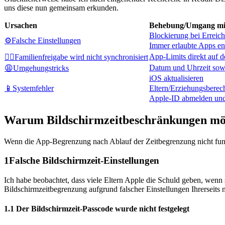
uns diese nun gemeinsam erkunden.
Ursachen
Behebung/Umgang mi
Blockierung bei Erreich
⚙️Falsche Einstellungen
Immer erlaubte Apps en
App-Limits direkt auf 
⛓️‍💥Familienfreigabe wird nicht synchronisiert
Datum und Uhrzeit sow
😩Umgehungstricks
iOS aktualisieren
📱Systemfehler
Eltern/Erziehungsberech
Apple-ID abmelden und 
Warum Bildschirmzeitbeschränkungen mögl
Wenn die App-Begrenzung nach Ablauf der Zeitbegrenzung nicht funk
1
Falsche Bildschirmzeit-Einstellungen
Ich habe beobachtet, dass viele Eltern Apple die Schuld geben, wenn 
Bildschirmzeitbegrenzung aufgrund falscher Einstellungen Ihrerseits n
1.1 Der Bildschirmzeit-Passcode wurde nicht festgelegt