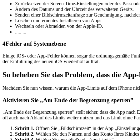
Zurücksetzen der Screen Time-Einstellungen oder des Passcode
Ändern des Datums und der Uhrzeit des verwalteten Geräts.
Senden einer Bildschirmzeitanfrage zur Genehmigung, nachdem
Löschen und erneutes Installieren von Apps
Wechseln oder Abmelden von der Apple-ID.
..... ...
4
Fehler auf Systemebene
Einige iOS- oder App-Fehler können sogar die ordnungsgemäße Funktio
der Einführung des neuen iOS wiederholt auftrat.
So beheben Sie das Problem, dass die App-
Nachdem Sie nun wissen, warum die App-Limits auf dem iPhone nicht 
Aktivieren Sie „Am Ende der Begrenzung sperren”
„Am Ende der Begrenzung sperren” stellt sicher, dass die App nach
oft auch nach Ablauf des Limits weiter nutzen und das Limit ohne Pas
Schritt 1.
Öffnen Sie „Bildschirmzeit“ in der App „Einstellung
Schritt 2.
Wählen Sie den Namen und das Konto Ihres Kindes 
Schritt 3.
Wählen Sie anschließend „App-Limits“.