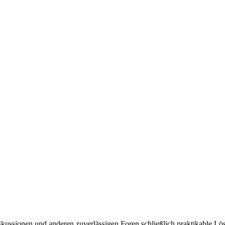
ussionen und anderen zuverlässigen Foren schließlich praktikable Lösu