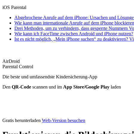
iOS Parental
Abgebrochene Anrufe auf dem iPhone: Ursachen und Lösunge
Wie kann man internationale Anrufe auf dem iPhone blockiere
Drei Methoden, um zu verhindern, dass gesperrte Nummern Voi
Wie kann ich FaceTime zwischen Android und iPhone nutzen?
Ist es nicht möglich, „Mein iPhone suchen“ zu deaktivieren? V
AirDroid
Parental Control
Die beste und umfassendste Kindersicherung-App
Den
QR-Code
scannen und im
App Store/Google Play
laden
Gratis herunterladen
Web-Version besuchen