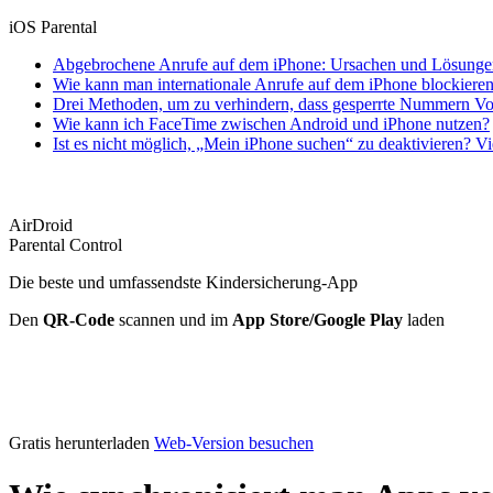
iOS Parental
Abgebrochene Anrufe auf dem iPhone: Ursachen und Lösunge
Wie kann man internationale Anrufe auf dem iPhone blockiere
Drei Methoden, um zu verhindern, dass gesperrte Nummern Voi
Wie kann ich FaceTime zwischen Android und iPhone nutzen?
Ist es nicht möglich, „Mein iPhone suchen“ zu deaktivieren? V
AirDroid
Parental Control
Die beste und umfassendste Kindersicherung-App
Den
QR-Code
scannen und im
App Store/Google Play
laden
Gratis herunterladen
Web-Version besuchen