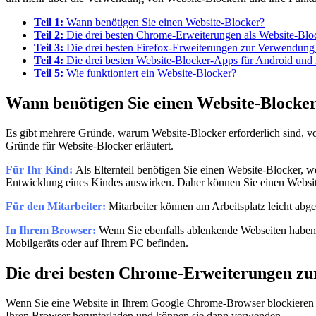
Teil 1:
Wann benötigen Sie einen Website-Blocker?
Teil 2:
Die drei besten Chrome-Erweiterungen als Website-Blo
Teil 3:
Die drei besten Firefox-Erweiterungen zur Verwendung 
Teil 4:
Die drei besten Website-Blocker-Apps für Android und
Teil 5:
Wie funktioniert ein Website-Blocker?
Wann benötigen Sie einen Website-Blocke
Es gibt mehrere Gründe, warum Website-Blocker erforderlich sind, vo
Gründe für Website-Blocker erläutert.
Für Ihr Kind:
Als Elternteil benötigen Sie einen Website-Blocker, we
Entwicklung eines Kindes auswirken. Daher können Sie einen Websit
Für den Mitarbeiter:
Mitarbeiter können am Arbeitsplatz leicht abg
In Ihrem Browser:
Wenn Sie ebenfalls ablenkende Webseiten haben,
Mobilgeräts oder auf Ihrem PC befinden.
Die drei besten Chrome-Erweiterungen zu
Wenn Sie eine Website in Ihrem Google Chrome-Browser blockieren mö
Ihren Browser herunterladen und können sie dann verwenden.