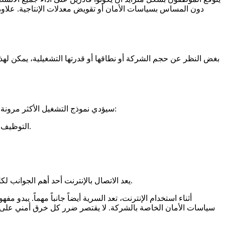
دون المساس بسياسات الأمان أو تقويض معدلات الإنتاجية. علاو
بغض النظر عن حجم الشركة أو نطاقها أو قدرتها التشغيلية، يمكن لهذ
سيؤدي نموذج التشغيل الأكثر مرونة دائماً إلى تقليل النفقات. الشركات التي لديها القدرة على تقديم إصلاحات عن بُعد يمكنها تحقيق وفورات في عدد من بنود التكلفة:
التوظيف - هناك حاجة إلى عدد أقل من الزملاء الفنيين "في الموقع" حيث يمكن معالجة الغالبية العظمى من المشكلات عن بُعد.
يعد الاتصال بالإنترنت أحد أهم الجوانب لكل من الوصول المراقب وغير المراقب عن بُعد. بدون اتصال إنترنت سريع وموثوق، لا يمكن للفنيين الوصول إلى أي شيء عن بُعد.
أثناء استخدام الإنترنت، تعد السرية أيضاً جانباً مهماً. يبد
سياسات الأمان الخاصة بالشركة. لا يقتصر ضرر كل خرق أمني عل