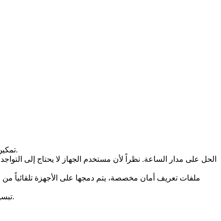
تمكين مسؤولي تكنولوجيا المعلومات من حل أعطال الأجهزة عن بُعد من موقع بعيد، دون الحاجة إلى مدخلات من المستخدمين النهائيين.
الحل على مدار الساعة. نظراً لأن مستخدم الجهاز لا يحتاج إلى التوا
ملفات تعريف أمان مخصصة، يتم دمجها على الأجهزة تلقائياً من ل
تبسيط العمليات التجارية، بحيث يتطلب الأمر قدراً أقل من القوى العاملة والمعدات والتدريب، مما يوفر وقت الشركة وجهدها ومواردها.