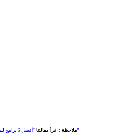
"أفضل 6 برامج للوصول غير المراقب عن بُعد يجب على الشركات مراعاتها"
ملاحظة :
اقرأ مقالتنا