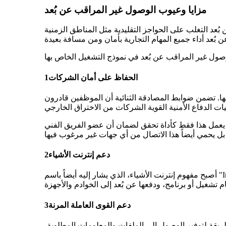
مزايا وعيوب الوصول غير المراقب عن بُعد
د التغلب على الحواجز التقليدية مثل المناطق الزمنية
الحفاظ على أمان الشركات
1
. تضمن ضوابط المصادقة الثنائية أن الموظفين قادرون
يعمل هذا فقط كأداة تحقق لضمان أن عضو الفريق الفني
دعم إنترنت الأشياء
2
أصبح مفهوم إنترنت الأشياء، الذي يشار إليه أيضاً باسم "Internet of Things"، اعتباراً مهماً بشكل متزايد للمؤسسات الحديثة، التي تعتمد على أنظمة مترابطة ومعقدة لدفع عملياتها. يمكن للوصول غير
دعم القوى العاملة المرنة
3
ريقة لتوفير الوصول إلى الملفات والمعلومات المطلوبة،