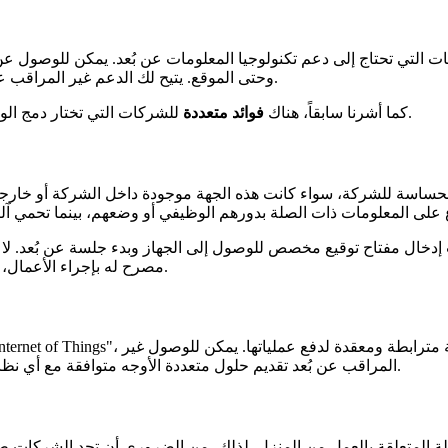
تي تحتاج إلى دعم تكنولوجيا المعلومات عن بُعد. يمكن للوصول عن بُع
وحتى الموقع. يتيح لك الدعم غير المراقب عن بُعد أداء جميع المهام التجارية بأمان ومن مسافة بعيدة.
للشركات التي تختار دمج الوصول غير المراقب عن بُعد في نموذج التشغيل الخاص بها.
كما أشرنا سابقاً، هناك
فوائد متعددة
حساسة للشركة، سواء كانت هذه الجهة موجودة داخل الشركة أو خارجها
إدخال مفتاح توقيع مخصص للوصول إلى الجهاز وبدء جلسة عن بُعد. لا 
مصرح له بإجراء الأعمال، بل يحمي أيضاً هذا الاتصال من أي جهات غير مرغوب فيها.
المراقب عن بُعد تقديم حلول متعددة الأوجه متوافقة مع أي نظام تشغيل أو برنامج، ودفعها عن بُعد إلى الخوادم والأجهزة.
طة المتعلقة بالعمل من المنزل. لذلك، من الضروري أن تجد الشركات ط