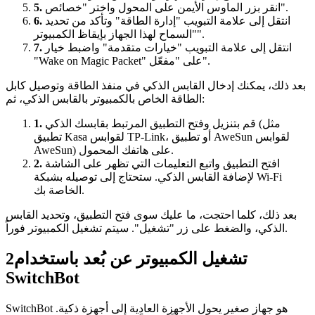
انقر بزر الماوس الأيمن على المحول واختر "خصائص".
5.
انتقل إلى علامة التبويب "إدارة الطاقة" وتأكد من تحديد
6.
"السماح لهذا الجهاز بإيقاظ الكمبيوتر".
انتقل إلى علامة التبويب "خيارات متقدمة" واضبط خيار
7.
"Wake on Magic Packet" على "مفعّل".
بعد ذلك، يمكنك إدخال القابس الذكي في منفذ الطاقة وتوصيل كابل
الطاقة الخاص بالكمبيوتر بالقابس الذكي، ثم:
قم بتنزيل وفتح التطبيق المرتبط بقابسك الذكي (مثل
1.
تطبيق Kasa لقوابس TP-Link، أو تطبيق AweSun لقوابس
AweSun) على هاتفك المحمول.
افتح التطبيق واتبع التعليمات التي تظهر على الشاشة
2.
لإضافة القابس الذكي. ستحتاج إلى توصيله بشبكة Wi-Fi
الخاصة بك.
بعد ذلك، كلما احتجت، ما عليك سوى فتح التطبيق، وتحديد القابس
الذكي، والضغط على زر "تشغيل". سيتم تشغيل الكمبيوتر فوراً.
تشغيل الكمبيوتر عن بُعد باستخدام
2
SwitchBot
SwitchBot هو جهاز صغير يحول الأجهزة العادية إلى أجهزة ذكية.