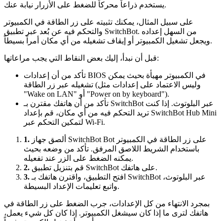
يستخدم ذراعاً محركاً للضغط على الأزرار نيابة عنك.
على سبيل المثال، يمكنك تثبيته على زر الطاقة في الكمبيوتر
والتحكم فيه عن بُعد عبر تطبيق SwitchBot. من السهل إعداده
ويجعل تشغيل الكمبيوتر أو إيقاف تشغيله من أي مكان أمراً بسيطاً.
قبل أن نبدأ، إليك بعض النقاط التي يجب مراعاتها:
تأكد من أن إعدادات BIOS في الكمبيوتر مهيأة بحيث يمكن
تشغيله عبر زر الطاقة (وليس الاعتماد على إعدادات مثل
"Wake on LAN" أو "Power on by keyboard").
تأكد من أن هاتفك مقترن بـ SwitchBot عبر البلوتوث. إذا كنت
تريد التحكم فيه من أي مكان، قم بإعداد SwitchBot Hub Mini
لتمكين التحكم عبر Wi-Fi.
ألصق جهاز SwitchBot Bot على زر الطاقة في الكمبيوتر
1.
باستخدام الشريط اللاصق المرفق. تأكد من وضعه بحيث
يمكنه الضغط على الزر عند تفعيله.
قم بتنزيل تطبيق SwitchBot على هاتفك.
2.
افتح التطبيق، واقترن هاتفك بـ SwitchBot عبر البلوتوث،
3.
واتبع تعليمات الإعداد البسيطة.
بمجرد الانتهاء من كل الإعدادات، جرب الضغط على زر الطاقة في
هاتفك لترى ما إذا كان سيشغل الكمبيوتر. إذا كان كل شيء يعمل،