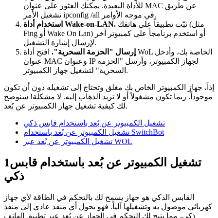
للأداة البعيدة. يمكنك العثور على عنوان MAC عن طريق
تشغيل الأمر ipconfig /all في موجه الأوامر.
ثبّت تطبيقاً على هاتفك (مثل
استخدام أداة Wake-on-LAN.
Fing أو Wake On Lan) أو استخدم برنامجاً على كمبيوتر آخر
لإرسال إشارة التشغيل.
إرسال "الحزمة السحرية".
افتح أداة WoL الخاصة بك، وأدخل
عنوان MAC وعنوان IP لجهاز الكمبيوتر، وأرسل "الحزمة
السحرية" لتشغيل جهاز الكمبيوتر.
إذاً، جهاز الكمبيوتر الخاص بك مغلق وتحتاج إلى تشغيله دون أن تكون
موجوداً. ربما تكون مشغولاً أو لا تريد الذهاب إليه. لا مشكلة! سنوضح
لك كيفية تشغيل جهاز الكمبيوتر عن بُعد.
تشغيل الكمبيوتر عن بُعد باستخدام قابس ذكي
تشغيل الكمبيوتر عن بُعد باستخدام SwitchBot
تشغيل الكمبيوتر عن بُعد عبر WOL
تشغيل الكمبيوتر عن بُعد باستخدام قابس
1
ذكي
القابس الذكي هو جهاز يسمح لك بالتحكم في الطاقة لأي جهاز
كهربائي موصول به وتشغيلها آلياً. فهو يحول أي منفذ عادي إلى منفذ
ذكي، مما يتيح لك التحكم في الجهاز عن بُعد عبر تطبيق الهاتف