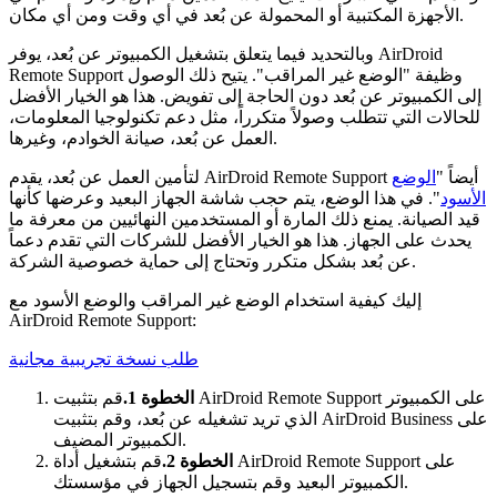
الأجهزة المكتبية أو المحمولة عن بُعد في أي وقت ومن أي مكان.
وبالتحديد فيما يتعلق بتشغيل الكمبيوتر عن بُعد، يوفر AirDroid
Remote Support وظيفة "الوضع غير المراقب". يتيح ذلك الوصول
إلى الكمبيوتر عن بُعد دون الحاجة إلى تفويض. هذا هو الخيار الأفضل
للحالات التي تتطلب وصولاً متكرراً، مثل دعم تكنولوجيا المعلومات،
العمل عن بُعد، صيانة الخوادم، وغيرها.
لتأمين العمل عن بُعد، يقدم AirDroid Remote Support أيضاً "
الوضع
الأسود
". في هذا الوضع، يتم حجب شاشة الجهاز البعيد وعرضها كأنها
قيد الصيانة. يمنع ذلك المارة أو المستخدمين النهائيين من معرفة ما
يحدث على الجهاز. هذا هو الخيار الأفضل للشركات التي تقدم دعماً
عن بُعد بشكل متكرر وتحتاج إلى حماية خصوصية الشركة.
إليك كيفية استخدام الوضع غير المراقب والوضع الأسود مع
AirDroid Remote Support:
طلب نسخة تجريبية مجانية
الخطوة 1.
قم بتثبيت AirDroid Remote Support على الكمبيوتر
الذي تريد تشغيله عن بُعد، وقم بتثبيت AirDroid Business على
الكمبيوتر المضيف.
الخطوة 2.
قم بتشغيل أداة AirDroid Remote Support على
الكمبيوتر البعيد وقم بتسجيل الجهاز في مؤسستك.