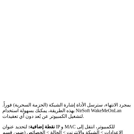
بمجرد الانتهاء، سترسل الأداة إشارة الشبكة (الحزمة السحرية) فوراً.
بهذه الطريقة، يمكنك بسهولة استخدام NirSoft WakeMeOnLan
لتشغيل الكمبيوتر عن بُعد دون أي تعقيدات.
نقطة إضافية:
لتحديد عنوان IP و MAC للكمبيوتر، انتقل إلى
الإعدادات > الشبكة والإنترنت > الحالة > الخصائص (ضمن قسم