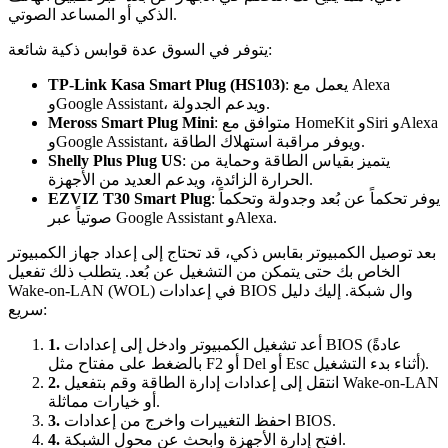
الذكي أو المساعد الصوتي.
يتوفر في السوق عدة قوابس ذكية شائعة:
: يعمل مع Alexa
TP-Link Kasa Smart Plug (HS103)
وGoogle Assistant، ويدعم الجدولة.
: متوافق مع HomeKit وSiri وAlexa
Meross Smart Plug Mini
وGoogle Assistant، ويوفر مراقبة استهلاك الطاقة.
: يتميز بقياس الطاقة وحماية من
Shelly Plus Plug US
الحرارة الزائدة، ويدعم العديد من الأجهزة.
: يوفر تحكماً عن بُعد وجدولة وتحكماً
EZVIZ T30 Smart Plug
صوتياً عبر Google Assistant وAlexa.
بعد توصيل الكمبيوتر بقابس ذكي، قد تحتاج إلى إعداد جهاز الكمبيوتر
الخاص بك حتى يتمكن من التشغيل عن بُعد. يتطلب ذلك تفعيل
Wake-on-LAN (WOL) في إعدادات BIOS وال شبكة. إليك دليل
سريع:
أعد تشغيل الكمبيوتر وادخل إلى إعدادات BIOS (عادةً
1.
بالضغط على مفتاح مثل F2 أو Del أو Esc أثناء بدء التشغيل).
انتقل إلى إعدادات إدارة الطاقة وقم بتفعيل Wake-on-LAN
2.
أو خيارات مماثلة.
احفظ التغييرات واخرج من إعدادات BIOS.
3.
افتح إدارة الأجهزة وابحث عن محول الشبكة.
4.