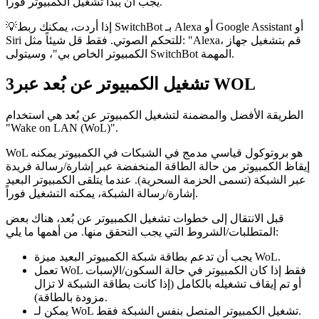
يجب أن يبدأ تشغيل الكمبيوتر فوراً.
💡إذا أردت، يمكنك ربط SwitchBot بـ Alexa أو Google Assistant أو
Siri للتحكم الصوتي. فقط قل شيئاً مثل: "Alexa، قم بتشغيل جهاز
الكمبيوتر الخاص بي"، وسيتولى SwitchBot المهمة.
تشغيل الكمبيوتر عن بُعد عبر WOL
3
الطريقة الأفضل والمضمنة لتشغيل الكمبيوتر عن بُعد هي استخدام
"Wake on LAN (WoL)".
WoL هو بروتوكول قياسي مدمج في الشبكات في الكمبيوتر يمكنه
إيقاظ الكمبيوتر من حالة الطاقة المنخفضة عبر إشارة/رسالة فريدة
عبر الشبكة (تسمى الحزمة السحرية). عندما يتلقى الكمبيوتر البعيد
إشارة/رسالة الشبكة، يمكنه التشغيل فوراً.
قبل الانتقال إلى خطوات تشغيل الكمبيوتر عن بُعد، هناك بعض
المتطلبات/الشروط التي يجب التحقق منها. من أهمها ما يلي:
يجب أن تدعم بطاقة شبكة الكمبيوتر البعيد ميزة WoL.
تعمل WoL فقط إذا كان الكمبيوتر في حالة السكون/الإسبات
أو تم إيقاف تشغيله بالكامل (إذا كانت بطاقة الشبكة لا تزال
مزودة بالطاقة).
يمكن لـ WoL تشغيل الكمبيوتر المتصل بنفس الشبكة فقط.