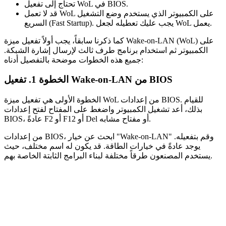
تحتاج إلى تفعيل WoL في BIOS.
قد لا تعمل WoL على الكمبيوتر الذي يستخدم وضع التشغيل
السريع (Fast Startup). يجب عليك تعطيله لجعل WoL يعمل.
كما ذكرنا سابقاً، يجب أولاً تفعيل ميزة Wake-on-LAN (WoL) على
الكمبيوتر ثم استخدام برنامج طرف ثالث لإرسال إشارة الشبكة.
جميع هذه الخطوات موضحة بالتفصيل أدناه:
الخطوة 1. تفعيل Wake-on-LAN من BIOS
الخطوة الأولى هي تفعيل ميزة WoL من إعدادات BIOS. للقيام
بذلك، أعد تشغيل الكمبيوتر واضغط على المفتاح لفتح إعدادات
BIOS، عادةً F2 أو F12 أو Del أو مفتاح مشابه.
من إعدادات BIOS، ابحث عن خيار "Wake-on-LAN" وقم بتفعيله.
يوجد عادةً في خيارات الطاقة. قد يكون له اسم مختلف، حيث
يستخدم المصنعون طرقاً مختلفة لبناء البرامج الثابتة الخاصة بهم.