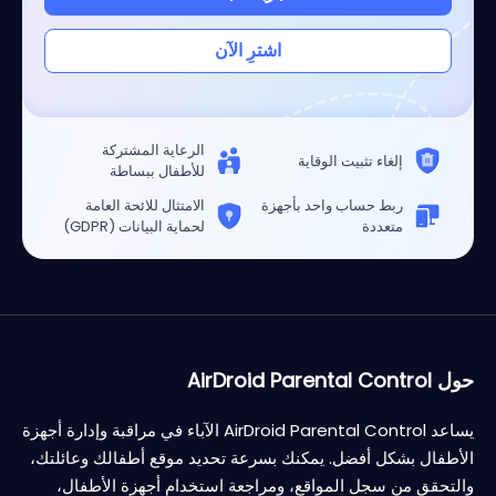
اشترِ الآن
الرعاية المشتركة
إلغاء تثبيت الوقاية
للأطفال ببساطة
ربط حساب واحد بأجهزة
الامتثال للائحة العامة
متعددة
لحماية البيانات (GDPR)
حول AirDroid Parental Control
يساعد AirDroid Parental Control الآباء في مراقبة وإدارة أجهزة
الأطفال بشكل أفضل. يمكنك بسرعة تحديد موقع أطفالك وعائلتك،
والتحقق من سجل المواقع، ومراجعة استخدام أجهزة الأطفال،