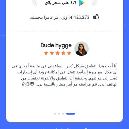
٤٫٦ على متجر بلاي
14,426,279
ولي أمر قاموا بتحميله.
Dude hygge
ت المراقبة
أنا أحب هذا التطبيق بشكل كبير… يساعدني في متابعة أولادي في
ويحتوي
أي مكان مع ميزة إضافية تتمثل في إمكانية رؤية أي إشعارات
وموفر ل
تصل إلى هواتفهم. وحقيقة أن التطبيق والأيقونة تختفيان من
من تحدي
الهاتف الذي تتم مراقبته هو أمر ممتاز بالنسبة لي… 😇😉👍
وإنشاء 