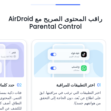
راقب المحتوى الصريح مع AirDroid
Parental Control
01
اختر التطبيقات للمراقبة
02
حدد كلمات
اختر التطبيقات التي ترغب في مراقبتها. ابقَ
فئات ذكية بمسا
على اطلاع عن بُعد، دون الحاجة إلى التحقق
التنمر، المحتوى
من هواتفهم جسديًا.
النطاق. أضف ك
للكشف عن الم