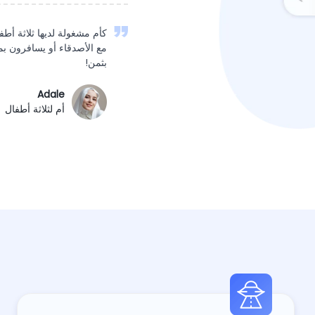
كأم مشغولة لديها ثلاثة أطف
مع الأصدقاء أو يسافرون بمف
بثمن!
Adale
أم لثلاثة أطفال