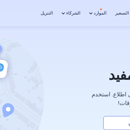
التسعير
الموارد
الشركاء
التنزيل
فيد
 اطلاع. استخدم
قات!