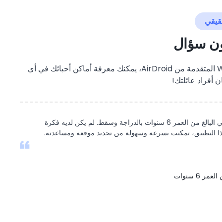
ون سؤال
بفضل تقنية تتبع GPS و Wi-Fi المتقدمة من AirDroid، يمكنك معرفة أماكن أحبائك في أي
ن أفراد عائلتك!
في يوم من الأيام، خرج ابني البالغ من العمر 6 سنوات بالدراجة وسقط. لم يكن لديه فكرة
ا التطبيق، تمكنت بسرعة وسهولة من تحديد موقعه ومساعدته.
ر 6 سنوات