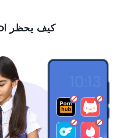
كيف يحظر AirDroid Parental Control المحتوى الإباحي