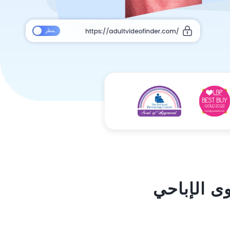
وى الإباحي