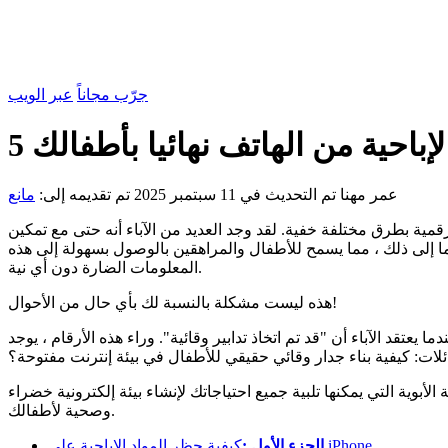
جرّب مجاناً
عبر الويب
إباحية من الهاتف نهائيا بأطفالك
عمر مهنا
تم التحديث في 11 سبتمبر 2025
تم تقديمه إلى:
مانع
رقمية بطرق مختلفة خفية. لقد وجد العديد من الآباء أنه حتى مع تمكين
 وما إلى ذلك ، مما يسمح للأطفال والمراهقين بالوصول بسهولة إلى هذه
المعلومات الضارة دون أي نية.
هذه ليست مشكلة بالنسبة لك بأي حال من الأحوال!
المراهقين بطريق الخطأ للمحتوى الإباحي على الإنترنت ، ويحدث ما يقرب من 40 ٪ من الحالات عندما يعتقد الآباء أن "قد تم اتخاذ تدابير وقائية". وراء هذه الأرقام ، يوجد
ئلات: كيفية بناء جدار وقائي حقيقي للأطفال في بيئة إنترنت مفتوحة؟
أبوية التي يمكنها تلبية جميع احتياجاتك لإنشاء بيئة إلكترونية خضراء
وصحية لأطفالك.
كيفية حظر المواد الإباحية على iPhone
الجزء الأول :