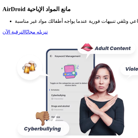
AirDroid مانع المواد الإباحية
تنزيله مجانًا
الترقية الآن