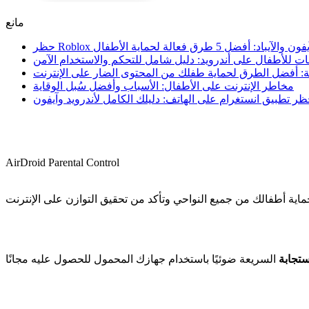
مانع
يفون والآيباد: أفضل 5 طرق فعالة لحماية الأطفال
 للأطفال على أندرويد: دليل شامل للتحكم والاستخدام الآمن
ية: أفضل الطرق لحماية طفلك من المحتوى الضار على الإنترنت
مخاطر الإنترنت على الأطفال: الأسباب وأفضل سُبل الوقاية
ر تطبيق انستغرام على الهاتف: دليلك الكامل لأندرويد وآيفون
AirDroid Parental Control
ية أطفالك من جميع النواحي وتأكد من تحقيق التوازن على الإنترنت
ستجابة
السريعة ضوئيًا باستخدام جهازك المحمول للحصول عليه مجانًا