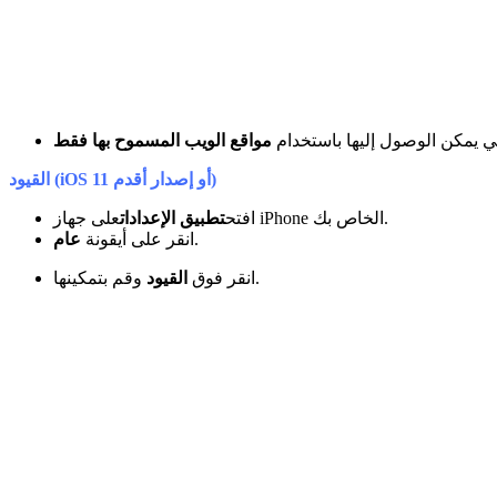
لتي يمكن الوصول إليها باستخدام
مواقع الويب المسموح بها فقط
القيود (iOS 11 أو إصدار أقدم)
على جهاز iPhone الخاص بك.
افتح
تطبيق الإعدادات
.
انقر على أيقونة
عام
وقم بتمكينها.
انقر فوق
القيود