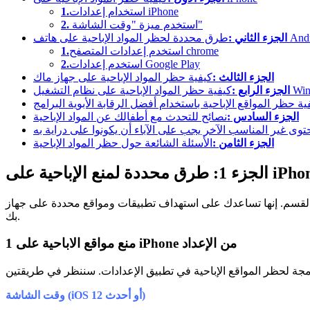
استخدام إعدادات iPhone
1.
استخدم ميزة "وقت الشاشة"
2.
د الإباحية على هاتف Android
الجزء الثاني :
استخدم إعدادات المتصفح chrome
1.
استخدم إعدادات Google Play
2.
الجزء الثالث :
كيفية حظر المواد الإباحية على جهاز ماك
ى نظام التشغيل Windows
الجزء الرابع :
ية حظر المواقع الإباحية باستخدام أفضل الرقابة الأبوية البرامج
الجزء السادس :
نصائح للتحدث مع أطفالك عن المواد الإباحية
توى غير المناسب الآخر يجب على الآباء أن يكونوا على دراية به
الجزء الثامن :
الأسئلة الشائعة حول حظر المواد الإباحية
رق محددة لمنع الإباحية على iPhone
إنها تساعدك على استهداف تطبيقات ومواقع محددة على جهاز iPhone الخاص
بك.
منع مواقع الاباحية على iPhone من الإعداد
1
وقت الشاشة (iOS 12 أو أحدث)