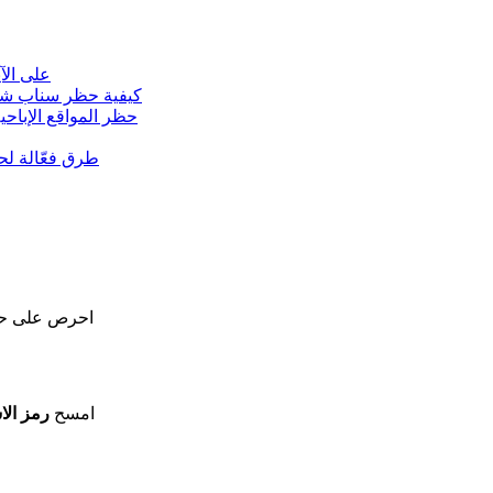
حظر Roblox على الآ
كيفية حظر سناب شات
حظر المواقع الإباح
طرق فعّالة لحظ
احرص على حما
امسح
رمز الا