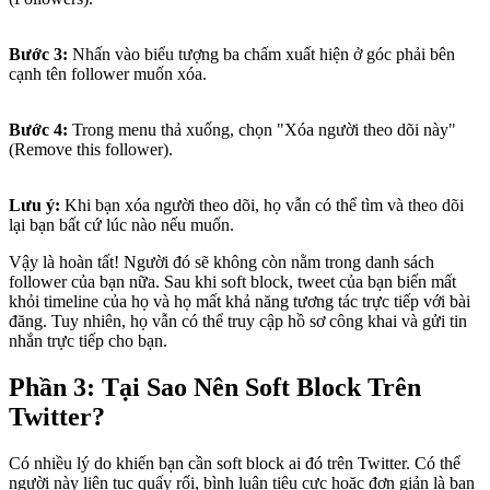
Bước 3:
Nhấn vào biểu tượng ba chấm xuất hiện ở góc phải bên
cạnh tên follower muốn xóa.
Bước 4:
Trong menu thả xuống, chọn "Xóa người theo dõi này"
(Remove this follower).
Lưu ý:
Khi bạn xóa người theo dõi, họ vẫn có thể tìm và theo dõi
lại bạn bất cứ lúc nào nếu muốn.
Vậy là hoàn tất! Người đó sẽ không còn nằm trong danh sách
follower của bạn nữa. Sau khi soft block, tweet của bạn biến mất
khỏi timeline của họ và họ mất khả năng tương tác trực tiếp với bài
đăng. Tuy nhiên, họ vẫn có thể truy cập hồ sơ công khai và gửi tin
nhắn trực tiếp cho bạn.
Phần 3: Tại Sao Nên Soft Block Trên
Twitter?
Có nhiều lý do khiến bạn cần soft block ai đó trên Twitter. Có thể
người này liên tục quấy rối, bình luận tiêu cực hoặc đơn giản là bạn