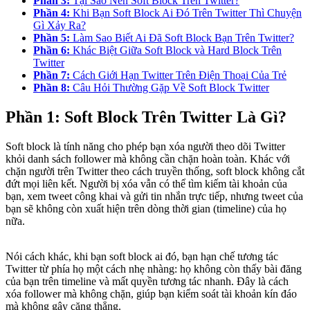
Phần 3:
Tại Sao Nên Soft Block Trên Twitter?
Phần 4:
Khi Bạn Soft Block Ai Đó Trên Twitter Thì Chuyện
Gì Xảy Ra?
Phần 5:
Làm Sao Biết Ai Đã Soft Block Bạn Trên Twitter?
Phần 6:
Khác Biệt Giữa Soft Block và Hard Block Trên
Twitter
Phần 7:
Cách Giới Hạn Twitter Trên Điện Thoại Của Trẻ
Phần 8:
Câu Hỏi Thường Gặp Về Soft Block Twitter
Phần 1: Soft Block Trên Twitter Là Gì?
Soft block là tính năng cho phép bạn xóa người theo dõi Twitter
khỏi danh sách follower mà không cần chặn hoàn toàn. Khác với
chặn người trên Twitter theo cách truyền thống, soft block không cắt
đứt mọi liên kết. Người bị xóa vẫn có thể tìm kiếm tài khoản của
bạn, xem tweet công khai và gửi tin nhắn trực tiếp, nhưng tweet của
bạn sẽ không còn xuất hiện trên dòng thời gian (timeline) của họ
nữa.
Nói cách khác, khi bạn soft block ai đó, bạn hạn chế tương tác
Twitter từ phía họ một cách nhẹ nhàng: họ không còn thấy bài đăng
của bạn trên timeline và mất quyền tương tác nhanh. Đây là cách
xóa follower mà không chặn, giúp bạn kiểm soát tài khoản kín đáo
mà không gây căng thẳng.