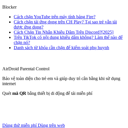
Blocker
Cách chặn YouTube trên máy tính bảng Fire?
Cách chặn tải ứng dụng trên CH Play? Tại sao trẻ vẫn tải
được ứng dụng?
Cách Chặn Tin Nhắn Khiêu Dâm Trên Discord?[2025]
Trên TikTok có nội dung khiêu dâm không? Làm thế nào để
chặn nó?
Danh sách từ khóa cần chặn để kiểm soát phụ huynh
AirDroid Parental Control
Bảo vệ toàn diện cho trẻ em và giúp duy trì cân bằng khi sử dụng
internet
Quét
mã QR
bằng thiết bị di động để tải miễn phí
Dùng thử miễn phí
Dùng trên web