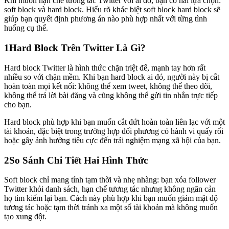
Khi muốn hạn chế tương tác Twitter với ai đó, bạn có hai lựa chọn:
soft block và hard block. Hiểu rõ khác biệt soft block hard block sẽ
giúp bạn quyết định phương án nào phù hợp nhất với từng tình
huống cụ thể.
1
Hard Block Trên Twitter Là Gì?
Hard block Twitter là hình thức chặn triệt để, mạnh tay hơn rất
nhiều so với chặn mềm. Khi bạn hard block ai đó, người này bị cắt
hoàn toàn mọi kết nối: không thể xem tweet, không thể theo dõi,
không thể trả lời bài đăng và cũng không thể gửi tin nhắn trực tiếp
cho bạn.
Hard block phù hợp khi bạn muốn cắt đứt hoàn toàn liên lạc với một
tài khoản, đặc biệt trong trường hợp đối phương có hành vi quấy rối
hoặc gây ảnh hưởng tiêu cực đến trải nghiệm mạng xã hội của bạn.
2
So Sánh Chi Tiết Hai Hình Thức
Soft block chỉ mang tính tạm thời và nhẹ nhàng: bạn xóa follower
Twitter khỏi danh sách, hạn chế tương tác nhưng không ngăn cản
họ tìm kiếm lại bạn. Cách này phù hợp khi bạn muốn giảm mật độ
tương tác hoặc tạm thời tránh xa một số tài khoản mà không muốn
tạo xung đột.