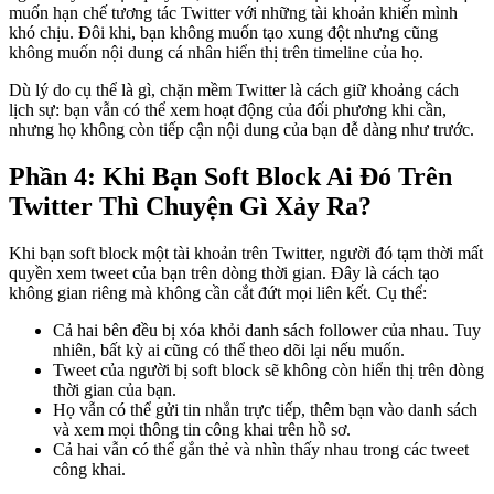
muốn hạn chế tương tác Twitter với những tài khoản khiến mình
khó chịu. Đôi khi, bạn không muốn tạo xung đột nhưng cũng
không muốn nội dung cá nhân hiển thị trên timeline của họ.
Dù lý do cụ thể là gì, chặn mềm Twitter là cách giữ khoảng cách
lịch sự: bạn vẫn có thể xem hoạt động của đối phương khi cần,
nhưng họ không còn tiếp cận nội dung của bạn dễ dàng như trước.
Phần 4: Khi Bạn Soft Block Ai Đó Trên
Twitter Thì Chuyện Gì Xảy Ra?
Khi bạn soft block một tài khoản trên Twitter, người đó tạm thời mất
quyền xem tweet của bạn trên dòng thời gian. Đây là cách tạo
không gian riêng mà không cần cắt đứt mọi liên kết. Cụ thể:
Cả hai bên đều bị xóa khỏi danh sách follower của nhau. Tuy
nhiên, bất kỳ ai cũng có thể theo dõi lại nếu muốn.
Tweet của người bị soft block sẽ không còn hiển thị trên dòng
thời gian của bạn.
Họ vẫn có thể gửi tin nhắn trực tiếp, thêm bạn vào danh sách
và xem mọi thông tin công khai trên hồ sơ.
Cả hai vẫn có thể gắn thẻ và nhìn thấy nhau trong các tweet
công khai.