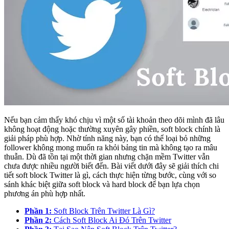
Nếu bạn cảm thấy khó chịu vì một số tài khoản theo dõi mình đã lâu
không hoạt động hoặc thường xuyên gây phiền, soft block chính là
giải pháp phù hợp. Nhờ tính năng này, bạn có thể loại bỏ những
follower không mong muốn ra khỏi bảng tin mà không tạo ra mâu
thuẫn. Dù đã tồn tại một thời gian nhưng chặn mềm Twitter vẫn
chưa được nhiều người biết đến. Bài viết dưới đây sẽ giải thích chi
tiết soft block Twitter là gì, cách thực hiện từng bước, cùng với so
sánh khác biệt giữa soft block và hard block để bạn lựa chọn
phương án phù hợp nhất.
Phần 1:
Soft Block Trên Twitter Là Gì?
Phần 2:
Cách Soft Block Ai Đó Trên Twitter