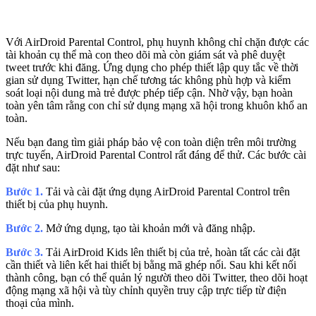
Với AirDroid Parental Control, phụ huynh không chỉ chặn được các
tài khoản cụ thể mà con theo dõi mà còn giám sát và phê duyệt
tweet trước khi đăng. Ứng dụng cho phép thiết lập quy tắc về thời
gian sử dụng Twitter, hạn chế tương tác không phù hợp và kiểm
soát loại nội dung mà trẻ được phép tiếp cận. Nhờ vậy, bạn hoàn
toàn yên tâm rằng con chỉ sử dụng mạng xã hội trong khuôn khổ an
toàn.
Nếu bạn đang tìm giải pháp bảo vệ con toàn diện trên môi trường
trực tuyến, AirDroid Parental Control rất đáng để thử. Các bước cài
đặt như sau:
Bước 1.
Tải và cài đặt ứng dụng AirDroid Parental Control trên
thiết bị của phụ huynh.
Bước 2.
Mở ứng dụng, tạo tài khoản mới và đăng nhập.
Bước 3.
Tải AirDroid Kids lên thiết bị của trẻ, hoàn tất các cài đặt
cần thiết và liên kết hai thiết bị bằng mã ghép nối. Sau khi kết nối
thành công, bạn có thể quản lý người theo dõi Twitter, theo dõi hoạt
động mạng xã hội và tùy chỉnh quyền truy cập trực tiếp từ điện
thoại của mình.