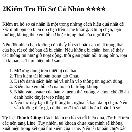
2
Kiểm Tra Hồ Sơ Cá Nhân ⭐⭐⭐⭐
Kiểm tra hồ sơ cá nhân là một trong những cách hiệu quả nhất để
xác định bạn có bị ai đó chặn trên Line không. Khi bị chặn, bạn
thường không thể xem hồ sơ hoặc trạng thái của người đó.
Nếu đột nhiên bạn không còn thấy hồ sơ hoặc cập nhật trạng thái
của họ, rất có thể bạn đã bị chặn. Nếu không bị chặn, bạn sẽ thấy
các thông tin như giờ hoạt động, thời gian phản hồi trung bình, loại
tài khoản,... Thực hiện như sau:
Mở ứng dụng trên thiết bị của bạn.
Tìm kiếm tài khoản trong tab Chat.
Đi tới danh sách liên hệ và nhấn vào thông tin người dùng.
Kiểm tra xem hồ sơ của họ có bị trống không.
Nhấn vào avatar của bạn > menu thả xuống > chọn chế độ ẩn
danh hoặc duyệt web riêng tư.
Nếu lúc này bạn thấy thông tin, nghĩa là bạn đã bị chặn. Nếu
vẫn không thấy gì, có thể họ đã xóa tài khoản hoặc hồ sơ.
Tỷ Lệ Thành Công:
Cách kiểm tra hồ sơ rất hiệu quả, đặc biệt trên
các nền tảng Line. Tuy nhiên, tài khoản chưa xác minh sẽ không
xuất hiện trong kết quả tìm kiếm của Line. Nếu tài khoản chưa xác