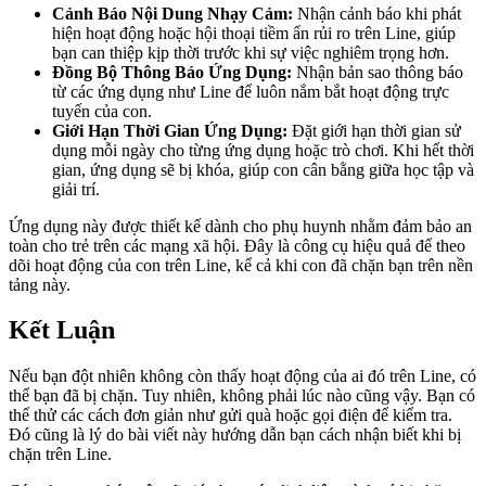
Cảnh Báo Nội Dung Nhạy Cảm:
Nhận cảnh báo khi phát
hiện hoạt động hoặc hội thoại tiềm ẩn rủi ro trên Line, giúp
bạn can thiệp kịp thời trước khi sự việc nghiêm trọng hơn.
Đồng Bộ Thông Báo Ứng Dụng:
Nhận bản sao thông báo
từ các ứng dụng như Line để luôn nắm bắt hoạt động trực
tuyến của con.
Giới Hạn Thời Gian Ứng Dụng:
Đặt giới hạn thời gian sử
dụng mỗi ngày cho từng ứng dụng hoặc trò chơi. Khi hết thời
gian, ứng dụng sẽ bị khóa, giúp con cân bằng giữa học tập và
giải trí.
Ứng dụng này được thiết kế dành cho phụ huynh nhằm đảm bảo an
toàn cho trẻ trên các mạng xã hội. Đây là công cụ hiệu quả để theo
dõi hoạt động của con trên Line, kể cả khi con đã chặn bạn trên nền
tảng này.
Kết Luận
Nếu bạn đột nhiên không còn thấy hoạt động của ai đó trên Line, có
thể bạn đã bị chặn. Tuy nhiên, không phải lúc nào cũng vậy. Bạn có
thể thử các cách đơn giản như gửi quà hoặc gọi điện để kiểm tra.
Đó cũng là lý do bài viết này hướng dẫn bạn cách nhận biết khi bị
chặn trên Line.