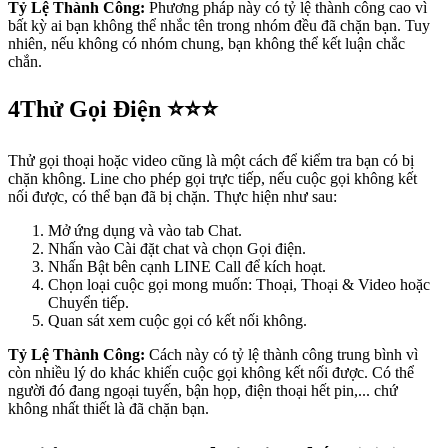
Tỷ Lệ Thành Công:
Phương pháp này có tỷ lệ thành công cao vì
bất kỳ ai bạn không thể nhắc tên trong nhóm đều đã chặn bạn. Tuy
nhiên, nếu không có nhóm chung, bạn không thể kết luận chắc
chắn.
4
Thử Gọi Điện ⭐⭐⭐
Thử gọi thoại hoặc video cũng là một cách để kiểm tra bạn có bị
chặn không. Line cho phép gọi trực tiếp, nếu cuộc gọi không kết
nối được, có thể bạn đã bị chặn. Thực hiện như sau:
Mở ứng dụng và vào tab Chat.
Nhấn vào Cài đặt chat và chọn Gọi điện.
Nhấn Bật bên cạnh LINE Call để kích hoạt.
Chọn loại cuộc gọi mong muốn: Thoại, Thoại & Video hoặc
Chuyển tiếp.
Quan sát xem cuộc gọi có kết nối không.
Tỷ Lệ Thành Công:
Cách này có tỷ lệ thành công trung bình vì
còn nhiều lý do khác khiến cuộc gọi không kết nối được. Có thể
người đó đang ngoại tuyến, bận họp, điện thoại hết pin,... chứ
không nhất thiết là đã chặn bạn.