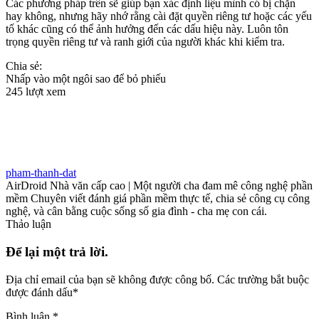
Các phương pháp trên sẽ giúp bạn xác định liệu mình có bị chặn
hay không, nhưng hãy nhớ rằng cài đặt quyền riêng tư hoặc các yếu
tố khác cũng có thể ảnh hưởng đến các dấu hiệu này. Luôn tôn
trọng quyền riêng tư và ranh giới của người khác khi kiểm tra.
Chia sẻ:
Nhấp vào một ngôi sao để bỏ phiếu
245 lượt xem
pham-thanh-dat
AirDroid Nhà văn cấp cao | Một người cha đam mê công nghệ phần
mềm Chuyên viết đánh giá phần mềm thực tế, chia sẻ công cụ công
nghệ, và cân bằng cuộc sống số gia đình - cha mẹ con cái.
Thảo luận
Để lại một trả lời.
Địa chỉ email của bạn sẽ không được công bố.
Các trường bắt buộc
được đánh dấu
*
Bình luận
*