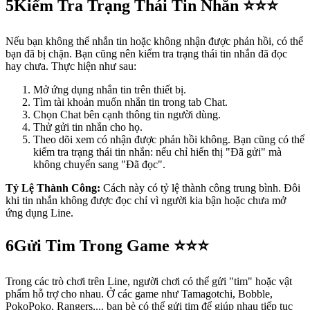
5
Kiểm Tra Trạng Thái Tin Nhắn ⭐⭐⭐
Nếu bạn không thể nhắn tin hoặc không nhận được phản hồi, có thể
bạn đã bị chặn. Bạn cũng nên kiểm tra trạng thái tin nhắn đã đọc
hay chưa. Thực hiện như sau:
Mở ứng dụng nhắn tin trên thiết bị.
Tìm tài khoản muốn nhắn tin trong tab Chat.
Chọn Chat bên cạnh thông tin người dùng.
Thử gửi tin nhắn cho họ.
Theo dõi xem có nhận được phản hồi không. Bạn cũng có thể
kiểm tra trạng thái tin nhắn: nếu chỉ hiển thị "Đã gửi" mà
không chuyển sang "Đã đọc".
Tỷ Lệ Thành Công:
Cách này có tỷ lệ thành công trung bình. Đôi
khi tin nhắn không được đọc chỉ vì người kia bận hoặc chưa mở
ứng dụng Line.
6
Gửi Tim Trong Game ⭐⭐⭐
Trong các trò chơi trên Line, người chơi có thể gửi "tim" hoặc vật
phẩm hỗ trợ cho nhau. Ở các game như Tamagotchi, Bobble,
PokoPoko, Rangers,... bạn bè có thể gửi tim để giúp nhau tiếp tục