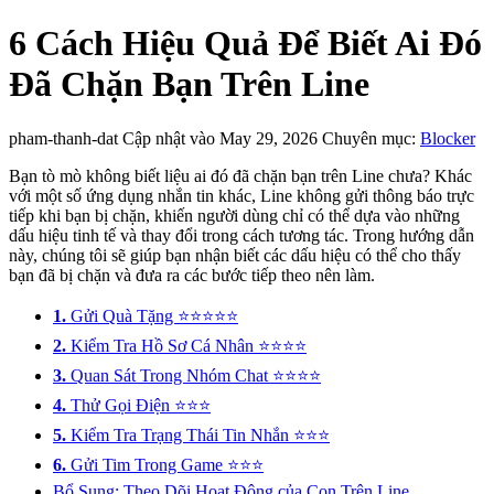
6 Cách Hiệu Quả Để Biết Ai Đó
Đã Chặn Bạn Trên Line
pham-thanh-dat
Cập nhật vào May 29, 2026
Chuyên mục:
Blocker
Bạn tò mò không biết liệu ai đó đã chặn bạn trên Line chưa? Khác
với một số ứng dụng nhắn tin khác, Line không gửi thông báo trực
tiếp khi bạn bị chặn, khiến người dùng chỉ có thể dựa vào những
dấu hiệu tinh tế và thay đổi trong cách tương tác. Trong hướng dẫn
này, chúng tôi sẽ giúp bạn nhận biết các dấu hiệu có thể cho thấy
bạn đã bị chặn và đưa ra các bước tiếp theo nên làm.
1.
Gửi Quà Tặng ⭐⭐⭐⭐⭐
2.
Kiểm Tra Hồ Sơ Cá Nhân ⭐⭐⭐⭐
3.
Quan Sát Trong Nhóm Chat ⭐⭐⭐⭐
4.
Thử Gọi Điện ⭐⭐⭐
5.
Kiểm Tra Trạng Thái Tin Nhắn ⭐⭐⭐
6.
Gửi Tim Trong Game ⭐⭐⭐
Bổ Sung: Theo Dõi Hoạt Động của Con Trên Line