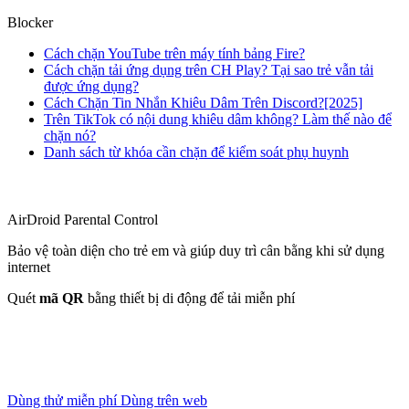
Blocker
Cách chặn YouTube trên máy tính bảng Fire?
Cách chặn tải ứng dụng trên CH Play? Tại sao trẻ vẫn tải
được ứng dụng?
Cách Chặn Tin Nhắn Khiêu Dâm Trên Discord?[2025]
Trên TikTok có nội dung khiêu dâm không? Làm thế nào để
chặn nó?
Danh sách từ khóa cần chặn để kiểm soát phụ huynh
AirDroid Parental Control
Bảo vệ toàn diện cho trẻ em và giúp duy trì cân bằng khi sử dụng
internet
Quét
mã QR
bằng thiết bị di động để tải miễn phí
Dùng thử miễn phí
Dùng trên web