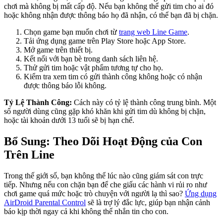
chơi mà không bị mất cấp độ. Nếu bạn không thể gửi tim cho ai đó
hoặc không nhận được thông báo họ đã nhận, có thể bạn đã bị chặn.
Chọn game bạn muốn chơi từ
trang web Line Game
.
Tải ứng dụng game trên Play Store hoặc App Store.
Mở game trên thiết bị.
Kết nối với bạn bè trong danh sách liên hệ.
Thử gửi tim hoặc vật phẩm tương tự cho họ.
Kiểm tra xem tim có gửi thành công không hoặc có nhận
được thông báo lỗi không.
Tỷ Lệ Thành Công:
Cách này có tỷ lệ thành công trung bình. Một
số người dùng cũng gặp khó khăn khi gửi tim dù không bị chặn,
hoặc tài khoản dưới 13 tuổi sẽ bị hạn chế.
Bổ Sung: Theo Dõi Hoạt Động của Con
Trên Line
Trong thế giới số, bạn không thể lúc nào cũng giám sát con trực
tiếp. Nhưng nếu con chặn bạn để che giấu các hành vi rủi ro như
chơi game quá mức hoặc trò chuyện với người lạ thì sao?
Ứng dụng
AirDroid Parental Control
sẽ là trợ lý đắc lực, giúp bạn nhận cảnh
báo kịp thời ngay cả khi không thể nhắn tin cho con.