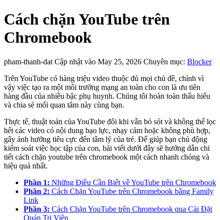
Cách chặn YouTube trên
Chromebook
pham-thanh-dat
Cập nhật vào May 25, 2026
Chuyên mục:
Blocker
Trên YouTube có hàng triệu video thuộc đủ mọi chủ đề, chính vì
vậy việc tạo ra một môi trường mạng an toàn cho con là ưu tiên
hàng đầu của nhiều bậc phụ huynh. Chúng tôi hoàn toàn thấu hiểu
và chia sẻ mối quan tâm này cùng bạn.
Thực tế, thuật toán của YouTube đôi khi vẫn bỏ sót và không thể lọc
hết các video có nội dung bạo lực, nhạy cảm hoặc không phù hợp,
gây ảnh hưởng tiêu cực đến tâm lý của trẻ. Để giúp bạn chủ động
kiểm soát việc học tập của con, bài viết dưới đây sẽ hướng dẫn chi
tiết cách chặn youtube trên chromebook một cách nhanh chóng và
hiệu quả nhất.
Phần 1:
Những Điều Cần Biết về YouTube trên Chromebook
Phần 2:
Cách Chặn YouTube trên Chromebook bằng Family
Link
Phần 3:
Cách Chặn YouTube trên Chromebook qua Cài Đặt
Quản Trị Viên