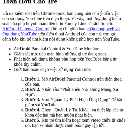
Toàn Hơn Cho Trẻ
Dù đã kiểm soát trên Chromebook, bạn cũng nên chú ý đến việc
con sử dụng YouTube trên điện thoại. Vì vậy, một ứng dụng kiểm
soát của phụ huynh toàn diện hơn Family Link sẽ rất hữu ích.
AirDroid Parental Control
không chỉ giúp bạn
chặn trang web và
ứng dụng YouTube
trên điện thoại Android của con mà còn gửi
cảnh báo khi trẻ tìm kiếm nội dung không phù hợp trên YouTube.
AirDroid Parental Control & YouTube Monitor
Giám sát trực tiếp màn hình những gì trẻ đang xem.
Phát hiện nội dung không phù hợp trên YouTube bằng từ
khóa tùy chỉnh.
Giới hạn hoặc chặn việc sử dụng YouTube.
Bước 1.
Mở AirDroid Parental Control trên điện thoại
của bạn.
Bước 2.
Nhấn vào "Phát Hiện Nội Dung Mạng Xã
Hội".
Bước 3.
Vào "Quản Lý Phát Hiện Ứng Dụng" để bật
giám sát YouTube.
Bước 4.
Chọn "Quản Lý Từ Khóa" và thiết lập các từ
khóa độc hại mà bạn muốn phát hiện.
Bước 5.
Khi trẻ tìm kiếm hoặc xem video chứa từ khóa
đó, bạn sẽ nhận được cảnh báo ngay lập tức.