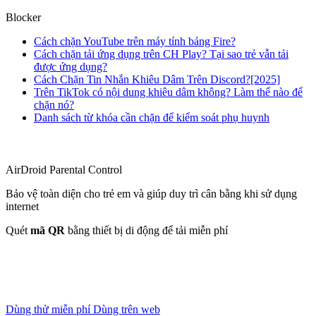
Blocker
Cách chặn YouTube trên máy tính bảng Fire?
Cách chặn tải ứng dụng trên CH Play? Tại sao trẻ vẫn tải
được ứng dụng?
Cách Chặn Tin Nhắn Khiêu Dâm Trên Discord?[2025]
Trên TikTok có nội dung khiêu dâm không? Làm thế nào để
chặn nó?
Danh sách từ khóa cần chặn để kiểm soát phụ huynh
AirDroid Parental Control
Bảo vệ toàn diện cho trẻ em và giúp duy trì cân bằng khi sử dụng
internet
Quét
mã QR
bằng thiết bị di động để tải miễn phí
Dùng thử miễn phí
Dùng trên web