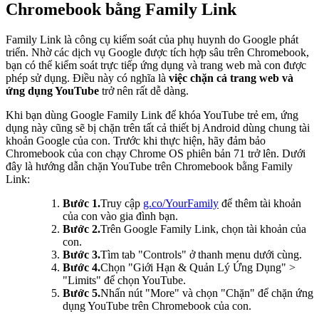
Chromebook bằng Family Link
Family Link là công cụ kiểm soát của phụ huynh do Google phát
triển. Nhờ các dịch vụ Google được tích hợp sâu trên Chromebook,
bạn có thể kiểm soát trực tiếp ứng dụng và trang web mà con được
phép sử dụng. Điều này có nghĩa là
việc chặn cả trang web và
ứng dụng YouTube
trở nên rất dễ dàng.
Khi bạn dùng Google Family Link để khóa YouTube trẻ em, ứng
dụng này cũng sẽ bị chặn trên tất cả thiết bị Android dùng chung tài
khoản Google của con. Trước khi thực hiện, hãy đảm bảo
Chromebook của con chạy Chrome OS phiên bản 71 trở lên. Dưới
đây là hướng dẫn chặn YouTube trên Chromebook bằng Family
Link:
Bước 1.
Truy cập
g.co/YourFamily
để thêm tài khoản
của con vào gia đình bạn.
Bước 2.
Trên Google Family Link, chọn tài khoản của
con.
Bước 3.
Tìm tab "Controls" ở thanh menu dưới cùng.
Bước 4.
Chọn "Giới Hạn & Quản Lý Ứng Dụng" >
"Limits" để chọn YouTube.
Bước 5.
Nhấn nút "More" và chọn "Chặn" để chặn ứng
dụng YouTube trên Chromebook của con.