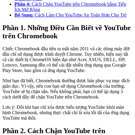
Phần 4:
Cách Chặn YouTube trên Chromebook bằng Tiện
Ích Mở Rộng
Bổ Sung:
Cách Làm Cho YouTube An Toàn Hơn Cho Trẻ
Phần 1. Những Điều Cần Biết về YouTube
trên Chromebook
Chiếc Chromebook đầu tiên ra mắt năm 2011 và các dòng máy đời
đầu chỉ sử dụng được trình duyệt Chrome. Tuy nhiên, hiện nay tất
cả các thiết bị ChromeOS hiện đại như Acer, ASUS, DELL, HP,
Lenovo, Samsung đều có thể cài đặt nhiều ứng dụng qua Google
Play Store, bao gồm cả ứng dụng YouTube.
Như bạn đã biết, Chromebook thường được bán phục vụ mục đích
giáo dục. Vì vậy, nếu con bạn sử dụng Chromebook của trường,
YouTube sẽ bị chặn sẵn. Nếu không phải, bạn có thể áp dụng 3
cách dưới đây để chặn YouTube trên Chromebook.
Lưu ý: Đôi khi bạn chỉ xóa được biểu tượng YouTube khỏi màn
hình Chromebook, nhưng thực chất chỉ là xóa lối tắt của ứng dụng
YouTube mà thôi.
Phần 2. Cách Chặn YouTube trên