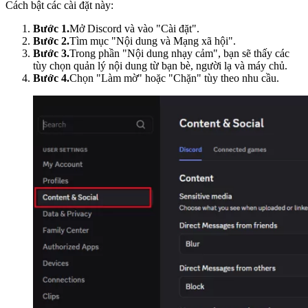
Cách bật các cài đặt này:
Bước 1.
Mở Discord và vào "Cài đặt".
Bước 2.
Tìm mục "Nội dung và Mạng xã hội".
Bước 3.
Trong phần "Nội dung nhạy cảm", bạn sẽ thấy các
tùy chọn quản lý nội dung từ bạn bè, người lạ và máy chủ.
Bước 4.
Chọn "Làm mờ" hoặc "Chặn" tùy theo nhu cầu.