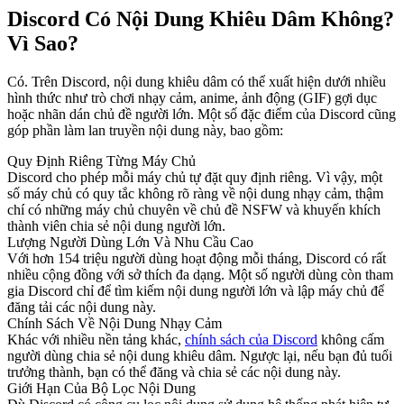
Discord Có Nội Dung Khiêu Dâm Không?
Vì Sao?
Có. Trên Discord, nội dung khiêu dâm có thể xuất hiện dưới nhiều
hình thức như trò chơi nhạy cảm, anime, ảnh động (GIF) gợi dục
hoặc nhãn dán chủ đề người lớn. Một số đặc điểm của Discord cũng
góp phần làm lan truyền nội dung này, bao gồm:
Quy Định Riêng Từng Máy Chủ
Discord cho phép mỗi máy chủ tự đặt quy định riêng. Vì vậy, một
số máy chủ có quy tắc không rõ ràng về nội dung nhạy cảm, thậm
chí có những máy chủ chuyên về chủ đề NSFW và khuyến khích
thành viên chia sẻ nội dung người lớn.
Lượng Người Dùng Lớn Và Nhu Cầu Cao
Với hơn 154 triệu người dùng hoạt động mỗi tháng, Discord có rất
nhiều cộng đồng với sở thích đa dạng. Một số người dùng còn tham
gia Discord chỉ để tìm kiếm nội dung người lớn và lập máy chủ để
đăng tải các nội dung này.
Chính Sách Về Nội Dung Nhạy Cảm
Khác với nhiều nền tảng khác,
chính sách của Discord
không cấm
người dùng chia sẻ nội dung khiêu dâm. Ngược lại, nếu bạn đủ tuổi
trưởng thành, bạn có thể đăng và chia sẻ các nội dung này.
Giới Hạn Của Bộ Lọc Nội Dung