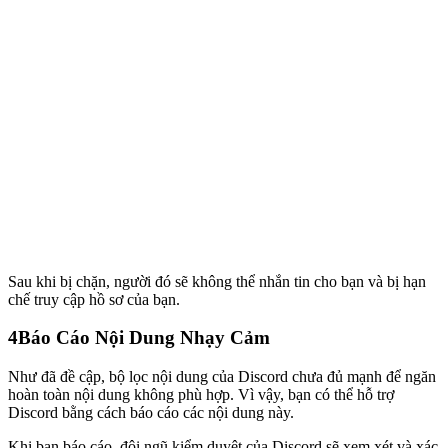
Sau khi bị chặn, người đó sẽ không thể nhắn tin cho bạn và bị hạn
chế truy cập hồ sơ của bạn.
4
Báo Cáo Nội Dung Nhạy Cảm
Như đã đề cập, bộ lọc nội dung của Discord chưa đủ mạnh để ngăn
hoàn toàn nội dung không phù hợp. Vì vậy, bạn có thể hỗ trợ
Discord bằng cách báo cáo các nội dung này.
Khi bạn báo cáo, đội ngũ kiểm duyệt của Discord sẽ xem xét và xác