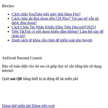
Blocker
Cách chặn YouTube trên máy tính bảng Fire?
Cách chặn tải ứng dụng trên CH Play? Tại sao trẻ vẫn tải
được ứng dụng?
Cách Chặn Tin Nhắn Khiêu Dâm Trên Discord?[2025]
Trên TikTok có nội dung khiêu dâm không? Làm thế nào để
chặn nó?
Danh sách từ khóa cần chặn để kiểm soát phụ huynh
AirDroid Parental Control
Bảo vệ toàn diện cho trẻ em và giúp duy trì cân bằng khi sử dụng
internet
Quét
mã QR
bằng thiết bị di động để tải miễn phí
Dùng thử miễn phí
Dùng trên web