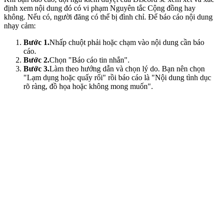
định xem nội dung đó có vi phạm Nguyên tắc Cộng đồng hay
không. Nếu có, người đăng có thể bị đình chỉ. Để báo cáo nội dung
nhạy cảm:
Bước 1.
Nhấp chuột phải hoặc chạm vào nội dung cần báo
cáo.
Bước 2.
Chọn "Báo cáo tin nhắn".
Bước 3.
Làm theo hướng dẫn và chọn lý do. Bạn nên chọn
"Lạm dụng hoặc quấy rối" rồi báo cáo là "Nội dung tình dục
rõ ràng, đồ họa hoặc không mong muốn".