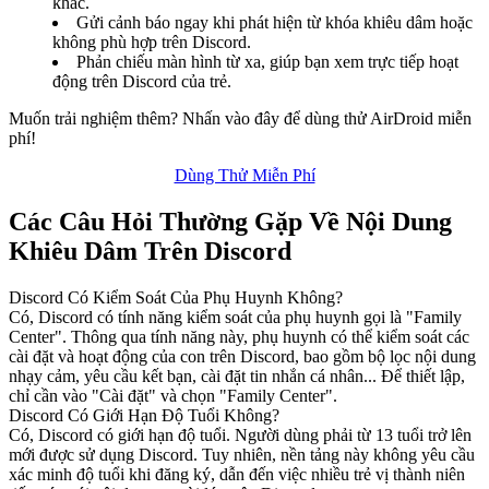
khác.
Gửi cảnh báo ngay khi phát hiện từ khóa khiêu dâm hoặc
không phù hợp trên Discord.
Phản chiếu màn hình từ xa, giúp bạn xem trực tiếp hoạt
động trên Discord của trẻ.
Muốn trải nghiệm thêm? Nhấn vào đây để dùng thử AirDroid miễn
phí!
Dùng Thử Miễn Phí
Các Câu Hỏi Thường Gặp Về Nội Dung
Khiêu Dâm Trên Discord
Discord Có Kiểm Soát Của Phụ Huynh Không?
Có, Discord có tính năng kiểm soát của phụ huynh gọi là "Family
Center". Thông qua tính năng này, phụ huynh có thể kiểm soát các
cài đặt và hoạt động của con trên Discord, bao gồm bộ lọc nội dung
nhạy cảm, yêu cầu kết bạn, cài đặt tin nhắn cá nhân... Để thiết lập,
chỉ cần vào "Cài đặt" và chọn "Family Center".
Discord Có Giới Hạn Độ Tuổi Không?
Có, Discord có giới hạn độ tuổi. Người dùng phải từ 13 tuổi trở lên
mới được sử dụng Discord. Tuy nhiên, nền tảng này không yêu cầu
xác minh độ tuổi khi đăng ký, dẫn đến việc nhiều trẻ vị thành niên