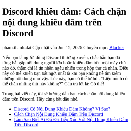
Discord khiêu dâm: Cách chặn
nội dung khiêu dâm trên
Discord
pham-thanh-dat
Cập nhật vào Jun 15, 2026
Chuyên mục:
Blocker
Nếu bạn là người dùng Discord thường xuyên, chắc hẳn bạn đã
từng bắt gặp nội dung người lớn hoặc khiêu dâm trên một máy chủ
nào đó, thậm chí là tin nhắn ngẫu nhiên trong hộp thư cá nhân. Điều
này có thể khiến bạn bất ngờ, nhất là khi bạn không hề tìm kiếm
những nội dung như vậy. Lúc này, bạn có thể tự hỏi: "Liệu mình có
thể chặn những thứ này không?" Câu trả lời là: Có thể!
Trong bài viết này, tôi sẽ hướng dẫn bạn cách chặn nội dung khiêu
dâm trên Discord. Hãy cùng bắt đầu nhé.
Discord Có Nội Dung Khiêu Dâm Không? Vì Sao?
Cách Chặn Nội Dung Khiêu Dâm Trên Discord
Làm Sao Biết Ai Đó Đã Tiếp Xúc Với Nội Dung Khiêu Dâm
Trên Discord