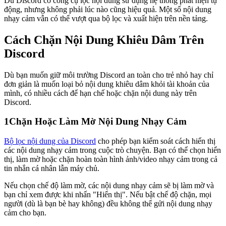
Dù Discord có công cụ lọc nội dung sử dụng hệ thống phát hiện tự
động, nhưng không phải lúc nào cũng hiệu quả. Một số nội dung
nhạy cảm vẫn có thể vượt qua bộ lọc và xuất hiện trên nền tảng.
Cách Chặn Nội Dung Khiêu Dâm Trên
Discord
Dù bạn muốn giữ môi trường Discord an toàn cho trẻ nhỏ hay chỉ
đơn giản là muốn loại bỏ nội dung khiêu dâm khỏi tài khoản của
mình, có nhiều cách để hạn chế hoặc chặn nội dung này trên
Discord.
1
Chặn Hoặc Làm Mờ Nội Dung Nhạy Cảm
Bộ lọc nội dung của Discord
cho phép bạn kiểm soát cách hiển thị
các nội dung nhạy cảm trong cuộc trò chuyện. Bạn có thể chọn hiển
thị, làm mờ hoặc chặn hoàn toàn hình ảnh/video nhạy cảm trong cả
tin nhắn cá nhân lẫn máy chủ.
Nếu chọn chế độ làm mờ, các nội dung nhạy cảm sẽ bị làm mờ và
bạn chỉ xem được khi nhấn "Hiển thị". Nếu bật chế độ chặn, mọi
người (dù là bạn bè hay không) đều không thể gửi nội dung nhạy
cảm cho bạn.