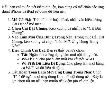
Nếu bạn chỉ muốn tiết kiệm dữ liệu, bạn cũng có thể chặn các ứng
dụng iPhone và iPad sử dụng dữ liệu nền.
Mở Cài Đặt
: Trên iPhone hoặc iPad, nhấn vào biểu tượng
Cài Đặt để mở menu.
Chọn Cài Đặt Chung
: Kéo xuống và nhấn vào "Cài Đặt
Chung".
Vào Làm Mới Ứng Dụng Trong Nền
: Trong mục Cài Đặt
Chung, kéo xuống và chọn "Làm Mới Ứng Dụng Trong
Nền".
Điều Chỉnh Cài Đặt
: Bạn sẽ thấy ba lựa chọn:
Tắt
: Ngăn tất cả ứng dụng làm mới nội dung nền.
Wi-Fi
: Chỉ cho phép làm mới khi kết nối Wi-Fi.
Wi-Fi & Dữ Liệu Di Động
: Cho phép làm mới bằng
cả Wi-Fi và dữ liệu di động.
Tắt Hoàn Toàn Làm Mới Ứng Dụng Trong Nền
: Chọn
"Tắt" để ngăn mọi ứng dụng làm mới nội dung nền. Đây là
lựa chọn tối ưu nếu bạn muốn tiết kiệm pin và dữ liệu.