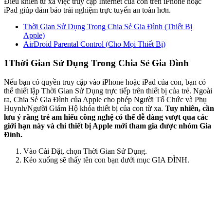
Điều khiển từ xa việc truy cập Internet của con trên iPhone hoặc
iPad giúp đảm bảo trải nghiệm trực tuyến an toàn hơn.
Thời Gian Sử Dụng Trong Chia Sẻ Gia Đình (Thiết Bị
Apple)
AirDroid Parental Control (Cho Mọi Thiết Bị)
1
Thời Gian Sử Dụng Trong Chia Sẻ Gia Đình
Nếu bạn có quyền truy cập vào iPhone hoặc iPad của con, bạn có
thể thiết lập Thời Gian Sử Dụng trực tiếp trên thiết bị của trẻ. Ngoài
ra, Chia Sẻ Gia Đình của Apple cho phép Người Tổ Chức và Phụ
Huynh/Người Giám Hộ khóa thiết bị của con từ xa.
Tuy nhiên, cần
lưu ý rằng trẻ am hiểu công nghệ có thể dễ dàng vượt qua các
giới hạn này và chỉ thiết bị Apple mới tham gia được nhóm Gia
Đình.
Vào Cài Đặt, chọn Thời Gian Sử Dụng.
Kéo xuống sẽ thấy tên con bạn dưới mục GIA ĐÌNH.