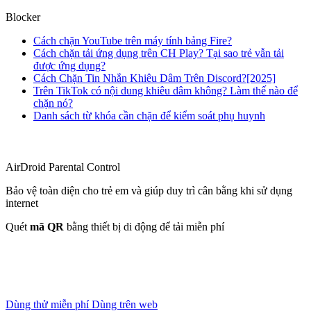
Blocker
Cách chặn YouTube trên máy tính bảng Fire?
Cách chặn tải ứng dụng trên CH Play? Tại sao trẻ vẫn tải
được ứng dụng?
Cách Chặn Tin Nhắn Khiêu Dâm Trên Discord?[2025]
Trên TikTok có nội dung khiêu dâm không? Làm thế nào để
chặn nó?
Danh sách từ khóa cần chặn để kiểm soát phụ huynh
AirDroid Parental Control
Bảo vệ toàn diện cho trẻ em và giúp duy trì cân bằng khi sử dụng
internet
Quét
mã QR
bằng thiết bị di động để tải miễn phí
Dùng thử miễn phí
Dùng trên web