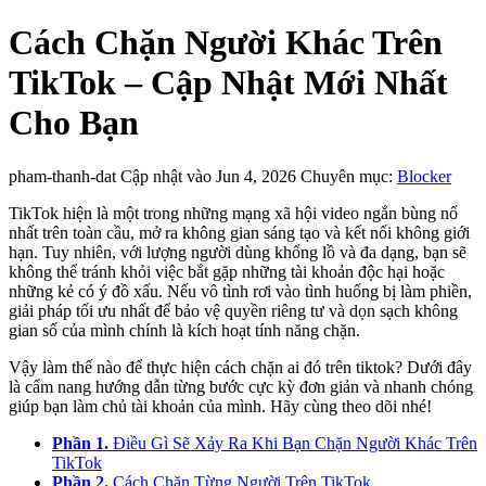
Cách Chặn Người Khác Trên
TikTok – Cập Nhật Mới Nhất
Cho Bạn
pham-thanh-dat
Cập nhật vào Jun 4, 2026
Chuyên mục:
Blocker
TikTok hiện là một trong những mạng xã hội video ngắn bùng nổ
nhất trên toàn cầu, mở ra không gian sáng tạo và kết nối không giới
hạn. Tuy nhiên, với lượng người dùng khổng lồ và đa dạng, bạn sẽ
không thể tránh khỏi việc bắt gặp những tài khoản độc hại hoặc
những kẻ có ý đồ xấu. Nếu vô tình rơi vào tình huống bị làm phiền,
giải pháp tối ưu nhất để bảo vệ quyền riêng tư và dọn sạch không
gian số của mình chính là kích hoạt tính năng chặn.
Vậy làm thế nào để thực hiện cách chặn ai đó trên tiktok? Dưới đây
là cẩm nang hướng dẫn từng bước cực kỳ đơn giản và nhanh chóng
giúp bạn làm chủ tài khoản của mình. Hãy cùng theo dõi nhé!
Phần 1.
Điều Gì Sẽ Xảy Ra Khi Bạn Chặn Người Khác Trên
TikTok
Phần 2.
Cách Chặn Từng Người Trên TikTok