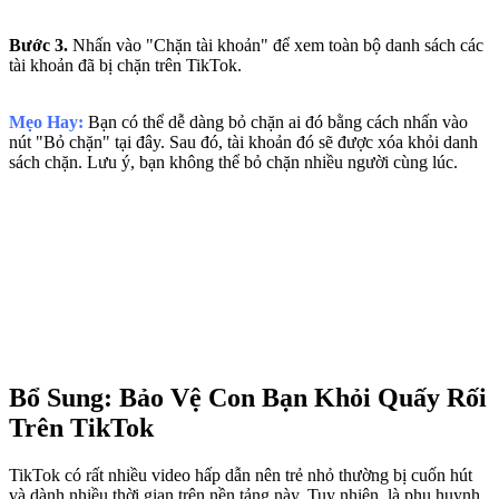
Bước 3.
Nhấn vào "Chặn tài khoản" để xem toàn bộ danh sách các
tài khoản đã bị chặn trên TikTok.
Mẹo Hay:
Bạn có thể dễ dàng bỏ chặn ai đó bằng cách nhấn vào
nút "Bỏ chặn" tại đây. Sau đó, tài khoản đó sẽ được xóa khỏi danh
sách chặn. Lưu ý, bạn không thể bỏ chặn nhiều người cùng lúc.
Bổ Sung: Bảo Vệ Con Bạn Khỏi Quấy Rối
Trên TikTok
TikTok có rất nhiều video hấp dẫn nên trẻ nhỏ thường bị cuốn hút
và dành nhiều thời gian trên nền tảng này. Tuy nhiên, là phụ huynh,