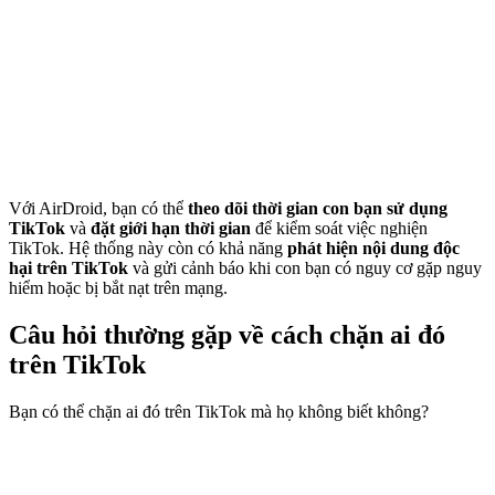
Với AirDroid, bạn có thể
theo dõi thời gian con bạn sử dụng
TikTok
và
đặt giới hạn thời gian
để kiểm soát việc nghiện
TikTok. Hệ thống này còn có khả năng
phát hiện nội dung độc
hại trên TikTok
và gửi cảnh báo khi con bạn có nguy cơ gặp nguy
hiểm hoặc bị bắt nạt trên mạng.
Câu hỏi thường gặp về cách chặn ai đó
trên TikTok
Bạn có thể chặn ai đó trên TikTok mà họ không biết không?