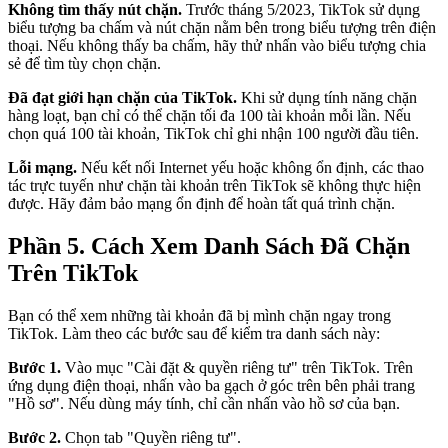
Không tìm thấy nút chặn.
Trước tháng 5/2023, TikTok sử dụng
biểu tượng ba chấm và nút chặn nằm bên trong biểu tượng trên điện
thoại. Nếu không thấy ba chấm, hãy thử nhấn vào biểu tượng chia
sẻ để tìm tùy chọn chặn.
Đã đạt giới hạn chặn của TikTok.
Khi sử dụng tính năng chặn
hàng loạt, bạn chỉ có thể chặn tối đa 100 tài khoản mỗi lần. Nếu
chọn quá 100 tài khoản, TikTok chỉ ghi nhận 100 người đầu tiên.
Lỗi mạng.
Nếu kết nối Internet yếu hoặc không ổn định, các thao
tác trực tuyến như chặn tài khoản trên TikTok sẽ không thực hiện
được. Hãy đảm bảo mạng ổn định để hoàn tất quá trình chặn.
Phần 5. Cách Xem Danh Sách Đã Chặn
Trên TikTok
Bạn có thể xem những tài khoản đã bị mình chặn ngay trong
TikTok. Làm theo các bước sau để kiểm tra danh sách này:
Bước 1.
Vào mục "Cài đặt & quyền riêng tư" trên TikTok. Trên
ứng dụng điện thoại, nhấn vào ba gạch ở góc trên bên phải trang
"Hồ sơ". Nếu dùng máy tính, chỉ cần nhấn vào hồ sơ của bạn.
Bước 2.
Chọn tab "Quyền riêng tư".