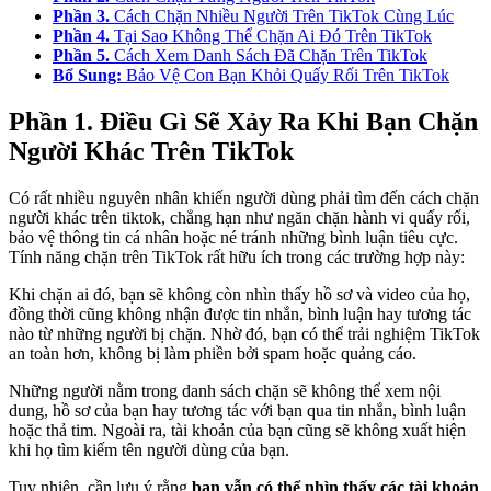
Phần 3.
Cách Chặn Nhiều Người Trên TikTok Cùng Lúc
Phần 4.
Tại Sao Không Thể Chặn Ai Đó Trên TikTok
Phần 5.
Cách Xem Danh Sách Đã Chặn Trên TikTok
Bổ Sung:
Bảo Vệ Con Bạn Khỏi Quấy Rối Trên TikTok
Phần 1. Điều Gì Sẽ Xảy Ra Khi Bạn Chặn
Người Khác Trên TikTok
Có rất nhiều nguyên nhân khiến người dùng phải tìm đến cách chặn
người khác trên tiktok, chẳng hạn như ngăn chặn hành vi quấy rối,
bảo vệ thông tin cá nhân hoặc né tránh những bình luận tiêu cực.
Tính năng chặn trên TikTok rất hữu ích trong các trường hợp này:
Khi chặn ai đó, bạn sẽ không còn nhìn thấy hồ sơ và video của họ,
đồng thời cũng không nhận được tin nhắn, bình luận hay tương tác
nào từ những người bị chặn. Nhờ đó, bạn có thể trải nghiệm TikTok
an toàn hơn, không bị làm phiền bởi spam hoặc quảng cáo.
Những người nằm trong danh sách chặn sẽ không thể xem nội
dung, hồ sơ của bạn hay tương tác với bạn qua tin nhắn, bình luận
hoặc thả tim. Ngoài ra, tài khoản của bạn cũng sẽ không xuất hiện
khi họ tìm kiếm tên người dùng của bạn.
Tuy nhiên, cần lưu ý rằng
bạn vẫn có thể nhìn thấy các tài khoản