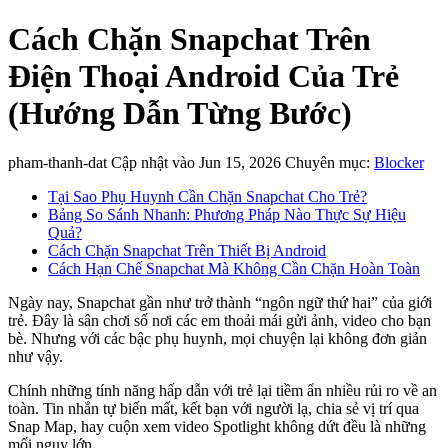
Cách Chặn Snapchat Trên
Điện Thoại Android Của Trẻ
(Hướng Dẫn Từng Bước)
pham-thanh-dat
Cập nhật vào Jun 15, 2026
Chuyên mục:
Blocker
Tại Sao Phụ Huynh Cần Chặn Snapchat Cho Trẻ?
Bảng So Sánh Nhanh: Phương Pháp Nào Thực Sự Hiệu
Quả?
Cách Chặn Snapchat Trên Thiết Bị Android
Cách Hạn Chế Snapchat Mà Không Cần Chặn Hoàn Toàn
Ngày nay, Snapchat gần như trở thành “ngôn ngữ thứ hai” của giới
trẻ. Đây là sân chơi số nơi các em thoải mái gửi ảnh, video cho bạn
bè. Nhưng với các bậc phụ huynh, mọi chuyện lại không đơn giản
như vậy.
Chính những tính năng hấp dẫn với trẻ lại tiềm ẩn nhiều rủi ro về an
toàn. Tin nhắn tự biến mất, kết bạn với người lạ, chia sẻ vị trí qua
Snap Map, hay cuộn xem video Spotlight không dứt đều là những
mối nguy lớn.