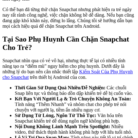
Có thể bạn đã từng thử chặn Snapchat nhưng phát hiện ra trẻ ngày
nay rất rành công nghệ, việc chặn không hề dễ dàng. Nếu bạn cũng
đang gặp khó khăn này, đừng lo lắng. Chúng tôi sẽ hướng dẫn bạn
mọi cách hiệu quả để chặn Snapchat trên Android.
Tại Sao Phụ Huynh Cần Chặn Snapchat
Cho Trẻ?
Snapchat nhìn qua có vẻ vô hại, nhưng thực tế lại có nhiều tính
năng tạo ra “điểm mù” nguy hiểm cho phụ huynh. Dưới đây là
những lý do bạn nên cân nhắc thiết lập
Kiểm Soát Của Phụ Huynh
cho Snapchat
trên thiết bị Android của con.
Thời Gian Sử Dụng Quá Nhiều/Dễ Nghiện:
Các chuỗi
Snap liên tục và thông báo dồn dập khiến trẻ dễ bị cuốn vào.
Kết Bạn Với Người Lạ & Trò Chuyện Không An Toàn:
Tính năng “Thêm Nhanh” và nhóm chat cho phép trẻ nói
chuyện với người lạ, tiềm ẩn nhiều nguy cơ.
Sử Dụng Từ Lóng, Ngôn Từ Thô Tục:
Văn hóa trên
Snapchat khiến trẻ dễ dùng ngôn ngữ không phù hợp.
Nội Dung Không Lành Mạnh Trên Spotlight:
Nhiều
video, thử thách thịnh hành không phù hợp với lứa tuổi nhỏ.
Lộ Vị Trí Qua Snap Map:
Tính năng này tiết lộ vị trí chính