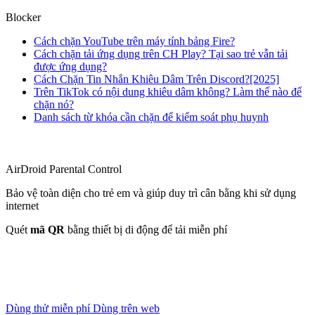
Blocker
Cách chặn YouTube trên máy tính bảng Fire?
Cách chặn tải ứng dụng trên CH Play? Tại sao trẻ vẫn tải
được ứng dụng?
Cách Chặn Tin Nhắn Khiêu Dâm Trên Discord?[2025]
Trên TikTok có nội dung khiêu dâm không? Làm thế nào để
chặn nó?
Danh sách từ khóa cần chặn để kiểm soát phụ huynh
AirDroid Parental Control
Bảo vệ toàn diện cho trẻ em và giúp duy trì cân bằng khi sử dụng
internet
Quét
mã QR
bằng thiết bị di động để tải miễn phí
Dùng thử miễn phí
Dùng trên web