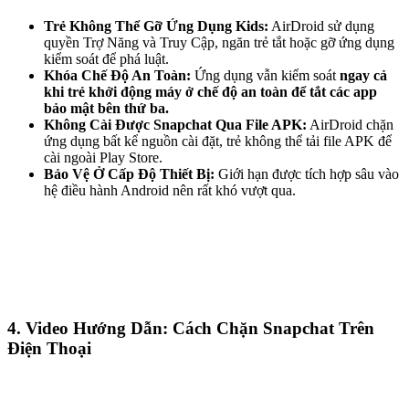
Trẻ Không Thể Gỡ Ứng Dụng Kids:
AirDroid sử dụng
quyền Trợ Năng và Truy Cập, ngăn trẻ tắt hoặc gỡ ứng dụng
kiểm soát để phá luật.
Khóa Chế Độ An Toàn:
Ứng dụng vẫn kiểm soát
ngay cả
khi trẻ khởi động máy ở chế độ an toàn để tắt các app
bảo mật bên thứ ba.
Không Cài Được Snapchat Qua File APK:
AirDroid chặn
ứng dụng bất kể nguồn cài đặt, trẻ không thể tải file APK để
cài ngoài Play Store.
Bảo Vệ Ở Cấp Độ Thiết Bị:
Giới hạn được tích hợp sâu vào
hệ điều hành Android nên rất khó vượt qua.
4.
Video Hướng Dẫn: Cách Chặn Snapchat Trên
Điện Thoại