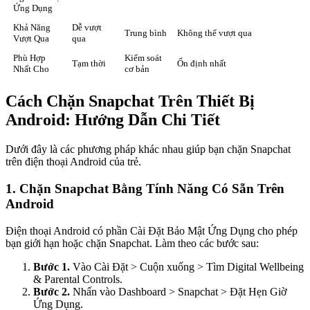
Ứng Dụng
Khả Năng
Dễ vượt
Trung bình
Không thể vượt qua
Vượt Qua
qua
Phù Hợp
Kiểm soát
Tạm thời
Ổn định nhất
Nhất Cho
cơ bản
Cách Chặn Snapchat Trên Thiết Bị
Android: Hướng Dẫn Chi Tiết
Dưới đây là các phương pháp khác nhau giúp bạn chặn Snapchat
trên điện thoại Android của trẻ.
1.
Chặn Snapchat Bằng Tính Năng Có Sẵn Trên
Android
Điện thoại Android có phần Cài Đặt Bảo Mật Ứng Dụng cho phép
bạn giới hạn hoặc chặn Snapchat. Làm theo các bước sau:
Bước 1.
Vào Cài Đặt > Cuộn xuống > Tìm Digital Wellbeing
& Parental Controls.
Bước 2.
Nhấn vào Dashboard > Snapchat > Đặt Hẹn Giờ
Ứng Dụng.