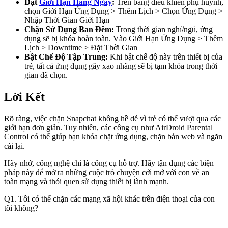
Đặt
Giới Hạn Hàng Ngày
:
Trên bảng điều khiển phụ huynh,
chọn Giới Hạn Ứng Dụng > Thêm Lịch > Chọn Ứng Dụng >
Nhập Thời Gian Giới Hạn
Chặn Sử Dụng Ban Đêm:
Trong thời gian nghỉ/ngủ, ứng
dụng sẽ bị khóa hoàn toàn. Vào Giới Hạn Ứng Dụng > Thêm
Lịch > Downtime > Đặt Thời Gian
Bật Chế Độ Tập Trung:
Khi bật chế độ này trên thiết bị của
trẻ, tất cả ứng dụng gây xao nhãng sẽ bị tạm khóa trong thời
gian đã chọn.
Lời Kết
Rõ ràng, việc chặn Snapchat không hề dễ vì trẻ có thể vượt qua các
giới hạn đơn giản. Tuy nhiên, các công cụ như AirDroid Parental
Control có thể giúp bạn khóa chặt ứng dụng, chặn bản web và ngăn
cài lại.
Hãy nhớ, công nghệ chỉ là công cụ hỗ trợ. Hãy tận dụng các biện
pháp này để mở ra những cuộc trò chuyện cởi mở với con về an
toàn mạng và thói quen sử dụng thiết bị lành mạnh.
Q1. Tôi có thể chặn các mạng xã hội khác trên điện thoại của con
tôi không?