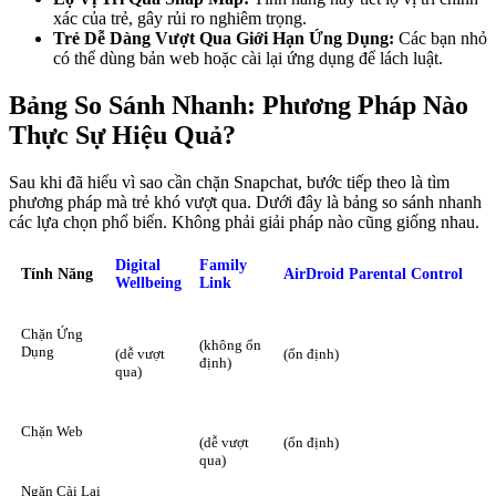
xác của trẻ, gây rủi ro nghiêm trọng.
Trẻ Dễ Dàng Vượt Qua Giới Hạn Ứng Dụng:
Các bạn nhỏ
có thể dùng bản web hoặc cài lại ứng dụng để lách luật.
Bảng So Sánh Nhanh: Phương Pháp Nào
Thực Sự Hiệu Quả?
Sau khi đã hiểu vì sao cần chặn Snapchat, bước tiếp theo là tìm
phương pháp mà trẻ khó vượt qua. Dưới đây là bảng so sánh nhanh
các lựa chọn phổ biến. Không phải giải pháp nào cũng giống nhau.
Digital
Family
Tính Năng
AirDroid Parental Control
Wellbeing
Link
Chặn Ứng
(không ổn
Dụng
(dễ vượt
(ổn định)
định)
qua)
Chặn Web
(dễ vượt
(ổn định)
qua)
Ngăn Cài Lại