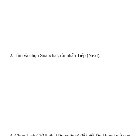
Tìm và chọn Snapchat, rồi nhấn Tiếp (Next).
Chọn Lịch Giờ Nghỉ (Downtime) để thiết lập khung giờ con