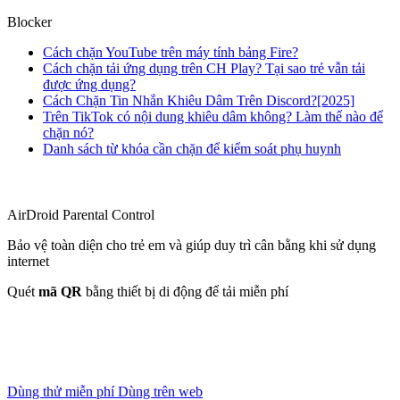
Blocker
Cách chặn YouTube trên máy tính bảng Fire?
Cách chặn tải ứng dụng trên CH Play? Tại sao trẻ vẫn tải
được ứng dụng?
Cách Chặn Tin Nhắn Khiêu Dâm Trên Discord?[2025]
Trên TikTok có nội dung khiêu dâm không? Làm thế nào để
chặn nó?
Danh sách từ khóa cần chặn để kiểm soát phụ huynh
AirDroid Parental Control
Bảo vệ toàn diện cho trẻ em và giúp duy trì cân bằng khi sử dụng
internet
Quét
mã QR
bằng thiết bị di động để tải miễn phí
Dùng thử miễn phí
Dùng trên web