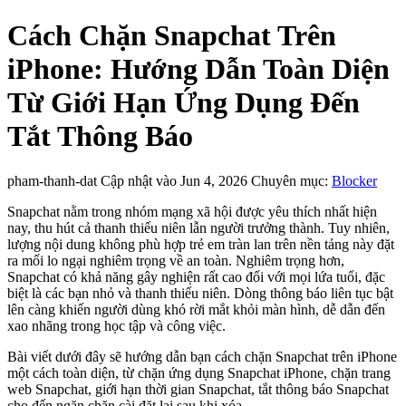
Cách Chặn Snapchat Trên
iPhone: Hướng Dẫn Toàn Diện
Từ Giới Hạn Ứng Dụng Đến
Tắt Thông Báo
pham-thanh-dat
Cập nhật vào Jun 4, 2026
Chuyên mục:
Blocker
Snapchat nằm trong nhóm mạng xã hội được yêu thích nhất hiện
nay, thu hút cả thanh thiếu niên lẫn người trưởng thành. Tuy nhiên,
lượng nội dung không phù hợp trẻ em tràn lan trên nền tảng này đặt
ra mối lo ngại nghiêm trọng về an toàn. Nghiêm trọng hơn,
Snapchat có khả năng gây nghiện rất cao đối với mọi lứa tuổi, đặc
biệt là các bạn nhỏ và thanh thiếu niên. Dòng thông báo liên tục bật
lên càng khiến người dùng khó rời mắt khỏi màn hình, dễ dẫn đến
xao nhãng trong học tập và công việc.
Bài viết dưới đây sẽ hướng dẫn bạn cách chặn Snapchat trên iPhone
một cách toàn diện, từ chặn ứng dụng Snapchat iPhone, chặn trang
web Snapchat, giới hạn thời gian Snapchat, tắt thông báo Snapchat
cho đến ngăn chặn cài đặt lại sau khi xóa.