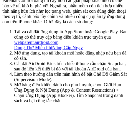
Parental Control đáng tin cậy hơn các giải pháp khác nhờ cơ chế
bảo vệ rất khó bị phá vỡ. Ngoài ra, phần mềm còn tích hợp nhiều
tính năng hữu ích như lọc trang web, giám sát con dùng điện thoại
theo vị trí, cảnh báo tùy chỉnh và nhiều công cụ quản lý ứng dụng
con trên iPhone khác. Dưới đây là cách sử dụng:
Tải và cài đặt ứng dụng từ App Store hoặc Google Play. Bạn
cũng có thể truy cập bảng điều khiển trực tuyến qua
webparent.airdroid.com
.
Dùng Thử Miễn Phí
Nâng Cấp Ngay
Mở ứng dụng, tạo tài khoản mới hoặc đăng nhập nếu bạn đã
có sẵn.
Cài đặt AirDroid Kids trên chiếc iPhone cần chặn Snapchat,
sau đó liên kết thiết bị đó với tài khoản AirDroid của bạn.
Làm theo hướng dẫn trên màn hình để bật Chế Độ Giám Sát
(Supervision Mode).
Mở bảng điều khiển dành cho phụ huynh, chọn Giới Hạn
Ứng Dụng & Nội Dung (App & Content Restrictions) >
Chặn Ứng Dụng (App Blocker). Tìm Snapchat trong danh
sách và bật công tắc chặn.