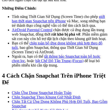
Những Điểm Chính:
Tính năng Thời Gian Sử Dụng (Screen Time) cho phép
giới
hạn thời gian Snapchat trên iPhone
và Mac, song những bạn
trẻ thành thạo công nghệ vẫn có thể tìm cách lách qua.
AirDroid Parental Control
chặn được cả ứng dụng lẫn trang
web Snapchat, đồng thời
rất khó bị phá vỡ
. Phần mềm giám
sát con này còn hỗ trợ đặt lịch chặn theo khung giờ linh hoạt.
Bạn có thể
chặn toàn bộ ứng dụng không phù hợp theo độ
tuổi
, bao gồm Snapchat, thông qua Thời Gian Sử Dụng
(Screen Time) và AirDroid.
Ngoài ra, bạn có thể
tắt thông báo Snapchat toàn bộ hoặc
chọn lọc
, hoặc
bật Chế Độ Tập Trung (Focus)
để loại bỏ
phiền nhiễu khi cần tập trung.
4 Cách Chặn Snapchat Trên iPhone Triệt
Để
Chặn Ứng Dụng Snapchat Hoàn Toàn
Chặn Snapchat Theo Khung Giờ Nhất Định
Chặn Tất Cả Ứng Dụng Không Phù Hợp Độ Tuổi, Bao Gồm
Snapchat