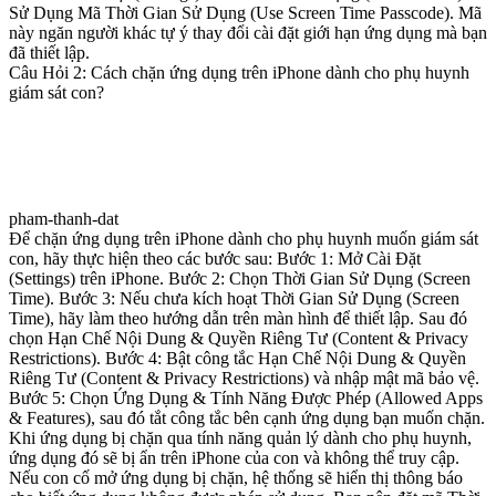
Sử Dụng Mã Thời Gian Sử Dụng (Use Screen Time Passcode). Mã
này ngăn người khác tự ý thay đổi cài đặt giới hạn ứng dụng mà bạn
đã thiết lập.
Câu Hỏi 2: Cách chặn ứng dụng trên iPhone dành cho phụ huynh
giám sát con?
pham-thanh-dat
Để chặn ứng dụng trên iPhone dành cho phụ huynh muốn giám sát
con, hãy thực hiện theo các bước sau: Bước 1: Mở Cài Đặt
(Settings) trên iPhone. Bước 2: Chọn Thời Gian Sử Dụng (Screen
Time). Bước 3: Nếu chưa kích hoạt Thời Gian Sử Dụng (Screen
Time), hãy làm theo hướng dẫn trên màn hình để thiết lập. Sau đó
chọn Hạn Chế Nội Dung & Quyền Riêng Tư (Content & Privacy
Restrictions). Bước 4: Bật công tắc Hạn Chế Nội Dung & Quyền
Riêng Tư (Content & Privacy Restrictions) và nhập mật mã bảo vệ.
Bước 5: Chọn Ứng Dụng & Tính Năng Được Phép (Allowed Apps
& Features), sau đó tắt công tắc bên cạnh ứng dụng bạn muốn chặn.
Khi ứng dụng bị chặn qua tính năng quản lý dành cho phụ huynh,
ứng dụng đó sẽ bị ẩn trên iPhone của con và không thể truy cập.
Nếu con cố mở ứng dụng bị chặn, hệ thống sẽ hiển thị thông báo