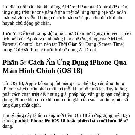
Ưu điểm nổi bật nhất khi dùng AirDroid Parental Control để chặn
ứng dụng trên iPhone nằm ở tính triệt để: ứng dụng bị khóa hoàn
toàn và vĩnh viễn, không có cách nào vượt qua cho đến khi phụ
huynh chủ động gỡ chặn.
Lưu Ý:
Để tránh xung đột giữa Thời Gian Sử Dụng (Screen Time)
tích hợp của Apple và tính năng hạn chế ứng dụng của AirDroid
Parental Control, bạn nên tắt Thời Gian Sử Dụng (Screen Time)
trong Cài Đặt iPhone trước khi sử dụng AirDroid.
Phần 5: Cách Ẩn Ứng Dụng iPhone Qua
Màn Hình Chính (iOS 18)
Từ iOS 18, Apple bổ sung tính năng cho phép bạn ẩn ứng dụng
iPhone và yêu cầu nhập mật mã mỗi khi muốn mở lại. Tuy không
phải cách chặn triệt để, nhưng giải pháp này vẫn giúp hạn chế ứng
dụng iPhone hiệu quả khi bạn muốn giảm tần suất sử dụng một số
ứng dụng nhất định.
Lưu ý rằng đây là tính năng mới trên iOS 18 ẩn ứng dụng, nên bạn
cần
cập nhật iPhone lên iOS 18 hoặc phiên bản mới hơn
để sử
dụng.