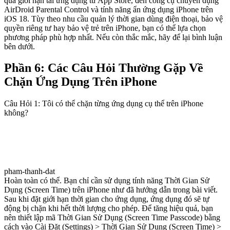
qua giới hạn tải ứng dụng từ App Store, đến công cụ chuyên dụng
AirDroid Parental Control và tính năng ẩn ứng dụng iPhone trên
iOS 18. Tùy theo nhu cầu quản lý thời gian dùng điện thoại, bảo vệ
quyền riêng tư hay bảo vệ trẻ trên iPhone, bạn có thể lựa chọn
phương pháp phù hợp nhất. Nếu còn thắc mắc, hãy để lại bình luận
bên dưới.
Phần 6: Các Câu Hỏi Thường Gặp Về
Chặn Ứng Dụng Trên iPhone
Câu Hỏi 1: Tôi có thể chặn từng ứng dụng cụ thể trên iPhone
không?
pham-thanh-dat
Hoàn toàn có thể. Bạn chỉ cần sử dụng tính năng Thời Gian Sử
Dụng (Screen Time) trên iPhone như đã hướng dẫn trong bài viết.
Sau khi đặt giới hạn thời gian cho ứng dụng, ứng dụng đó sẽ tự
động bị chặn khi hết thời lượng cho phép. Để tăng hiệu quả, bạn
nên thiết lập mã Thời Gian Sử Dụng (Screen Time Passcode) bằng
cách vào Cài Đặt (Settings) > Thời Gian Sử Dụng (Screen Time) >