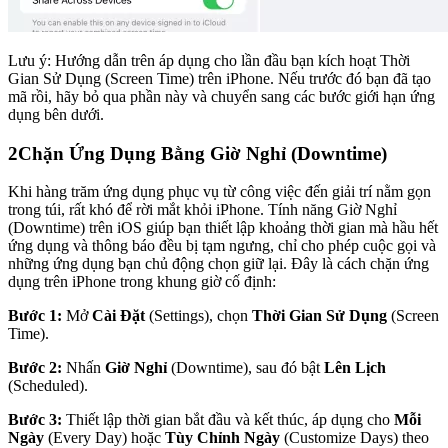
Lưu ý: Hướng dẫn trên áp dụng cho lần đầu bạn kích hoạt Thời
Gian Sử Dụng (Screen Time) trên iPhone. Nếu trước đó bạn đã tạo
mã rồi, hãy bỏ qua phần này và chuyển sang các bước giới hạn ứng
dụng bên dưới.
2
Chặn Ứng Dụng Bằng Giờ Nghỉ (Downtime)
Khi hàng trăm ứng dụng phục vụ từ công việc đến giải trí nằm gọn
trong túi, rất khó để rời mắt khỏi iPhone. Tính năng Giờ Nghỉ
(Downtime) trên iOS giúp bạn thiết lập khoảng thời gian mà hầu hết
ứng dụng và thông báo đều bị tạm ngưng, chỉ cho phép cuộc gọi và
những ứng dụng bạn chủ động chọn giữ lại. Đây là cách chặn ứng
dụng trên iPhone trong khung giờ cố định:
Bước 1:
Mở
Cài Đặt
(Settings), chọn
Thời Gian Sử Dụng
(Screen
Time).
Bước 2:
Nhấn
Giờ Nghỉ
(Downtime), sau đó bật
Lên Lịch
(Scheduled).
Bước 3:
Thiết lập thời gian bắt đầu và kết thúc, áp dụng cho
Mỗi
Ngày
(Every Day) hoặc
Tùy Chỉnh Ngày
(Customize Days) theo