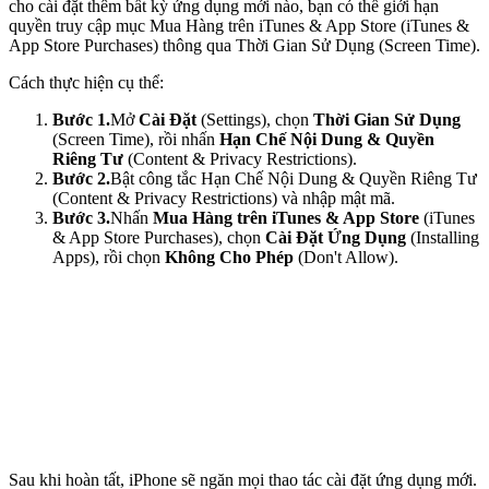
cho cài đặt thêm bất kỳ ứng dụng mới nào, bạn có thể giới hạn
quyền truy cập mục Mua Hàng trên iTunes & App Store (iTunes &
App Store Purchases) thông qua Thời Gian Sử Dụng (Screen Time).
Cách thực hiện cụ thể:
Bước 1.
Mở
Cài Đặt
(Settings), chọn
Thời Gian Sử Dụng
(Screen Time), rồi nhấn
Hạn Chế Nội Dung & Quyền
Riêng Tư
(Content & Privacy Restrictions).
Bước 2.
Bật công tắc Hạn Chế Nội Dung & Quyền Riêng Tư
(Content & Privacy Restrictions) và nhập mật mã.
Bước 3.
Nhấn
Mua Hàng trên iTunes & App Store
(iTunes
& App Store Purchases), chọn
Cài Đặt Ứng Dụng
(Installing
Apps), rồi chọn
Không Cho Phép
(Don't Allow).
Sau khi hoàn tất, iPhone sẽ ngăn mọi thao tác cài đặt ứng dụng mới.