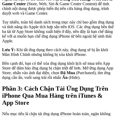
Game Center
(Store, Web, Siri & Game Center Content) để tinh
chỉnh nội dung được phép hiển thị trên cửa hàng ứng dụng, trình
duyệt web và Game Center.
Tuy nhiên, toàn bộ danh sách trong mục này chỉ bao gồm ứng dụng
và tính năng do Apple tích hợp sẵn trên iOS. Các ứng dụng bên thứ
ba tải từ App Store không xuất hiện ở đây, nên đây là hạn chế đáng
kể với ai muốn hạn chế ứng dụng iPhone từ bên ngoài hệ sinh thái
Apple.
Lưu Ý:
Khi tắt ứng dụng theo cách này, ứng dụng sẽ bị ẩn khỏi
Màn Hình Chính nhưng không bị xóa khỏi iPhone.
Bên cạnh đó, bạn có thể xóa ứng dụng khỏi lịch sử mua trên App
Store để đảm bảo ứng dụng bị chặn triệt để hơn. Mở ứng dụng App
Store, nhấn vào ảnh đại diện, chọn
Đã Mua
(Purchased), tìm ứng
dụng cần ẩn, vuốt sang trái rồi nhấn
Ẩn
(Hide).
Phần 3: Cách Chặn Tải Ứng Dụng Trên
iPhone Qua Mua Hàng trên iTunes &
App Store
Nếu mục tiêu là chặn tải ứng dụng iPhone hoàn toàn, ngăn không