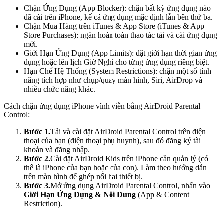
Chặn Ứng Dụng (App Blocker): chặn bất kỳ ứng dụng nào
đã cài trên iPhone, kể cả ứng dụng mặc định lẫn bên thứ ba.
Chặn Mua Hàng trên iTunes & App Store (iTunes & App
Store Purchases): ngăn hoàn toàn thao tác tải và cài ứng dụng
mới.
Giới Hạn Ứng Dụng (App Limits): đặt giới hạn thời gian ứng
dụng hoặc lên lịch Giờ Nghỉ cho từng ứng dụng riêng biệt.
Hạn Chế Hệ Thống (System Restrictions): chặn một số tính
năng tích hợp như chụp/quay màn hình, Siri, AirDrop và
nhiều chức năng khác.
Cách chặn ứng dụng iPhone vĩnh viễn bằng AirDroid Parental
Control:
Bước 1.
Tải và cài đặt AirDroid Parental Control trên điện
thoại của bạn (điện thoại phụ huynh), sau đó đăng ký tài
khoản và đăng nhập.
Bước 2.
Cài đặt AirDroid Kids trên iPhone cần quản lý (có
thể là iPhone của bạn hoặc của con). Làm theo hướng dẫn
trên màn hình để ghép nối hai thiết bị.
Bước 3.
Mở ứng dụng AirDroid Parental Control, nhấn vào
Giới Hạn Ứng Dụng & Nội Dung
(App & Content
Restriction).