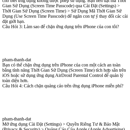
cho biết ứng dụng không được phép sử dụng. Bạn nên đặt mã Thời
Gian Sử Dụng (Screen Time Passcode) qua Cài Đặt (Settings) >
Thời Gian Sử Dụng (Screen Time) > Sử Dụng Mã Thời Gian Sử
Dụng (Use Screen Time Passcode) để ngăn con tự ý thay đổi các cài
đặt giới hạn.
Câu Hỏi 3: Làm sao để chặn ứng dụng trên iPhone của con tôi?
pham-thanh-dat
Bạn có thể chặn ứng dụng trên iPhone của con một cách an toàn
bằng tính năng Thời Gian Sử Dụng (Screen Time) tích hợp sẵn trên
iOS hoặc sử dụng ứng dụng AirDroid Parental Control để quản lý
toàn diện hơn.
Câu Hỏi 4: Cách chặn quảng cáo trên ứng dụng iPhone miễn phí?
pham-thanh-dat
Mở ứng dụng Cài Đặt (Settings) > Quyền Riêng Tư & Bảo Mật
(Privacy & Security) > Quảng Cáo Của Apple (Apple Advertising)