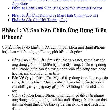
App Store
Phần 4:
Chặn Vĩnh Viễn Bằng AirDroid Parental Control
Phần 5:
Ẩn Ứng Dụng Qua Màn Hình Chính (iOS 18)
Phần 6:
Các Câu Hỏi Thường Gặp
Phần 1: Vì Sao Nên Chặn Ứng Dụng Trên
iPhone?
Có rất nhiều lý do khiến người dùng muốn khóa ứng dụng iPhone
hoặc hạn chế ứng dụng iPhone, phổ biến nhất gồm:
Nâng Cao Hiệu Suất Làm Việc: Mạng xã hội, game hay các
ứng dụng giải trí dễ khiến bạn mất tập trung. Chặn ứng dụng
trên iPhone giúp bạn tập trung hoàn toàn vào công việc hoặc
học tập mà không bị phân tâm.
Bảo Vệ Quyền Riêng Tư: Một số ứng dụng âm thầm truy cập
vị trí, danh bạ hay dữ liệu cá nhân. Hạn chế quyền truy cập
của những ứng dụng này giúp bảo vệ thông tin cá nhân tốt
hơn.
Giám Sát Con Dùng iPhone: Phụ huynh có thể chặn những
ứng dụng không phù hợp với lứa tuổi, đồng thời giới hạn thời
gian sử dụng thiết bị để bảo vệ trẻ trên iPhone một cách chủ
động.