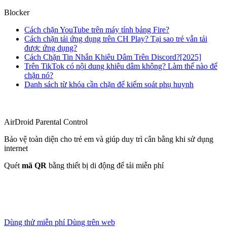
Blocker
Cách chặn YouTube trên máy tính bảng Fire?
Cách chặn tải ứng dụng trên CH Play? Tại sao trẻ vẫn tải
được ứng dụng?
Cách Chặn Tin Nhắn Khiêu Dâm Trên Discord?[2025]
Trên TikTok có nội dung khiêu dâm không? Làm thế nào để
chặn nó?
Danh sách từ khóa cần chặn để kiểm soát phụ huynh
AirDroid Parental Control
Bảo vệ toàn diện cho trẻ em và giúp duy trì cân bằng khi sử dụng
internet
Quét
mã QR
bằng thiết bị di động để tải miễn phí
Dùng thử miễn phí
Dùng trên web