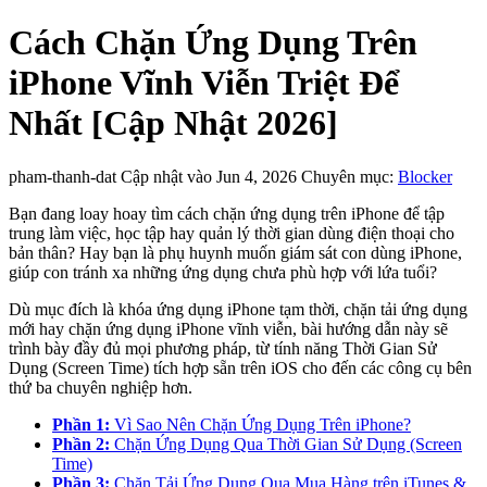
Cách Chặn Ứng Dụng Trên
iPhone Vĩnh Viễn Triệt Để
Nhất [Cập Nhật 2026]
pham-thanh-dat
Cập nhật vào Jun 4, 2026
Chuyên mục:
Blocker
Bạn đang loay hoay tìm cách chặn ứng dụng trên iPhone để tập
trung làm việc, học tập hay quản lý thời gian dùng điện thoại cho
bản thân? Hay bạn là phụ huynh muốn giám sát con dùng iPhone,
giúp con tránh xa những ứng dụng chưa phù hợp với lứa tuổi?
Dù mục đích là khóa ứng dụng iPhone tạm thời, chặn tải ứng dụng
mới hay chặn ứng dụng iPhone vĩnh viễn, bài hướng dẫn này sẽ
trình bày đầy đủ mọi phương pháp, từ tính năng Thời Gian Sử
Dụng (Screen Time) tích hợp sẵn trên iOS cho đến các công cụ bên
thứ ba chuyên nghiệp hơn.
Phần 1:
Vì Sao Nên Chặn Ứng Dụng Trên iPhone?
Phần 2:
Chặn Ứng Dụng Qua Thời Gian Sử Dụng (Screen
Time)
Phần 3:
Chặn Tải Ứng Dụng Qua Mua Hàng trên iTunes &