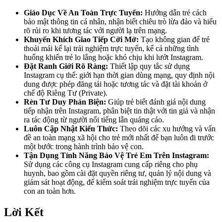
Giáo Dục Về An Toàn Trực Tuyến:
Hướng dẫn trẻ cách
bảo mật thông tin cá nhân, nhận biết chiêu trò lừa đảo và hiểu
rõ rủi ro khi tương tác với người lạ trên mạng.
Khuyến Khích Giao Tiếp Cởi Mở:
Tạo không gian để trẻ
thoải mái kể lại trải nghiệm trực tuyến, kể cả những tình
huống khiến trẻ lo lắng hoặc khó chịu khi lướt Instagram.
Đặt Ranh Giới Rõ Ràng:
Thiết lập quy tắc sử dụng
Instagram cụ thể: giới hạn thời gian dùng mạng, quy định nội
dung được phép đăng tải hoặc tương tác và đặt tài khoản ở
chế độ Riêng Tư (Private).
Rèn Tư Duy Phản Biện:
Giúp trẻ biết đánh giá nội dung
tiếp nhận trên Instagram, phân biệt tin thật với tin giả và nhận
ra tác động từ người nổi tiếng lẫn quảng cáo.
Luôn Cập Nhật Kiến Thức:
Theo dõi các xu hướng và vấn
đề an toàn mạng xã hội cho trẻ mới nhất để bạn luôn đi trước
một bước trong hành trình bảo vệ con.
Tận Dụng Tính Năng Bảo Vệ Trẻ Em Trên Instagram:
Sử dụng các công cụ Instagram cung cấp riêng cho phụ
huynh, bao gồm cài đặt quyền riêng tư, quản lý nội dung và
giám sát hoạt động, để kiểm soát trải nghiệm trực tuyến của
con an toàn hơn.
Lời Kết