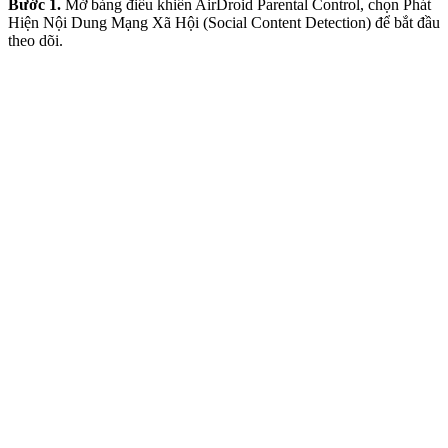
Bước 1.
Mở bảng điều khiển AirDroid Parental Control, chọn Phát
Hiện Nội Dung Mạng Xã Hội (Social Content Detection) để bắt đầu
theo dõi.