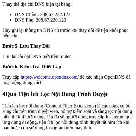
Thay thế địa chỉ DNS hiện tại bằng:
DNS Chính: 208.67.222.123
DNS Phụ: 208.67.220.123
Hãy ghi lại thông tin DNS cũ trước khi thay đổi để tiện khôi phục
nếu cần.
Bước 5. Lưu Thay Đổi
Lưu lại cài đặt DNS mới trên router.
Bước 6. Kiểm Tra Thiết Lập
Truy cập
https://welcome.opendns.com/
để xác nhận OpenDNS đã
hoạt động đúng cách.
4
Qua Tiện Ích Lọc Nội Dung Trình Duyệt
Tiện ích lọc nội dung (Content Filter Extensions) là các công cụ bổ
sung cài trên trình duyệt web, hỗ trợ kiểm soát và sàng lọc nội dung
hiển thị khi lướt mạng. Dù đa số người dùng truy cập Instagram qua
ứng dụng di động, tiện ích lọc nội dung trình duyệt rất hữu ích khi
bạn hoặc con sử dụng Instagram trên máy tính.