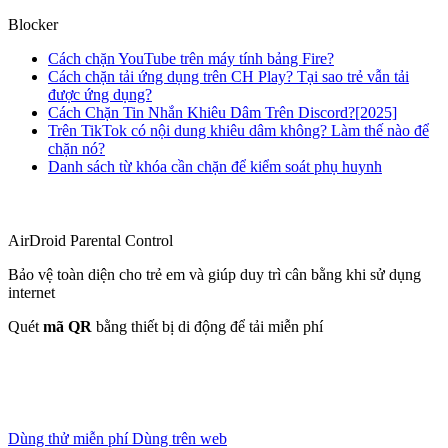
Blocker
Cách chặn YouTube trên máy tính bảng Fire?
Cách chặn tải ứng dụng trên CH Play? Tại sao trẻ vẫn tải
được ứng dụng?
Cách Chặn Tin Nhắn Khiêu Dâm Trên Discord?[2025]
Trên TikTok có nội dung khiêu dâm không? Làm thế nào để
chặn nó?
Danh sách từ khóa cần chặn để kiểm soát phụ huynh
AirDroid Parental Control
Bảo vệ toàn diện cho trẻ em và giúp duy trì cân bằng khi sử dụng
internet
Quét
mã QR
bằng thiết bị di động để tải miễn phí
Dùng thử miễn phí
Dùng trên web