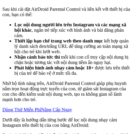
Sau khi cài đặt AirDroid Parental Control và liên kết với thiết bị của
con, bạn có thể:
Lọc nội dung người lớn trên Instagram và các mạng xã
hội khác
, ngăn trẻ tiếp xúc với hình ảnh và bài đăng phản
cảm.
Thiết lập hạn chế trang web theo danh mục
kết hợp quản
lý danh sách đen/trắng URL để tăng cường an toàn mạng xã
hội cho trẻ khi lướt web.
Nhận cảnh báo tức thì
mỗi khi con cố truy cập nội dung bị
chặn hoặc tương tác với nội dung tiềm ẩn nguy hại.
Phát hiện hình ảnh nhạy cảm hoặc 18+
được lưu trên thiết
bị của trẻ để bảo vệ ở mức tối đa.
Nhờ bộ tính năng trên, AirDroid Parental Control giúp phụ huynh
nắm trọn hoạt động trực tuyến của con, từ giám sát Instagram của
con cho đến kiểm soát nội dung web, tạo ra không gian số lành
mạnh hơn cho trẻ.
Dùng Thử Miễn Phí
Nâng Cấp Ngay
Dưới đây là hướng dẫn từng bước để lọc nội dung nhạy cảm
Instagram trên thiết bị của con bằng AirDroid: