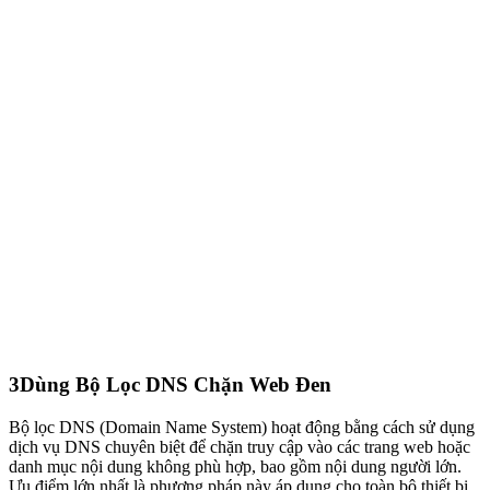
3
Dùng Bộ Lọc DNS Chặn Web Đen
Bộ lọc DNS (Domain Name System) hoạt động bằng cách sử dụng
dịch vụ DNS chuyên biệt để chặn truy cập vào các trang web hoặc
danh mục nội dung không phù hợp, bao gồm nội dung người lớn.
Ưu điểm lớn nhất là phương pháp này áp dụng cho toàn bộ thiết bị