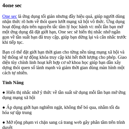
4
one sec
One sec
là ứng dụng tối giản nhưng đầy hiệu quả, giúp người dùng
nhận thức rõ hơn về thói quen lướt mạng xã hội vô thức. Ứng dụng
hoạt động dựa trên nguyên tắc tâm lý học hành vi: mỗi lần bạn mở
một ứng dụng đã đặt giới hạn, One sec sẽ hiển thị nhắc nhở ngắn
gọn về tần suất bạn đã truy cập, giúp bạn dừng lại và cân nhắc trước
khi tiếp tục.
Bạn có thể đặt giới hạn thời gian cho từng nền tảng mạng xã hội và
hệ thống sẽ tự động khóa truy cập khi hết thời lượng cho phép. Giao
diện tùy chỉnh linh hoạt kết hợp cơ sở khoa học giúp bạn dần xây
dựng thói quen số lành mạnh và giảm thời gian dùng màn hình một
cách tự nhiên.
Tính Năng
● Hiển thị nhắc nhở ý thức về tần suất sử dụng mỗi lần bạn mở ứng
dụng mạng xã hội
● Áp dụng giới hạn nghiêm ngặt, không thể bỏ qua, nhằm tối đa
hóa sự tập trung
● Mở rộng phạm vi chặn sang cả trang web gây phân tâm trên trình
duyệt