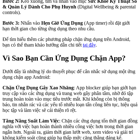
Bước 2:
Kéo xuống, tìm và nhấn vào mục
Sức Khỏe Kỹ Thuật Số
& Quản Lý Dành Cho Phụ Huynh
(Digital Wellbeing & parental
controls).
Bước 3:
Nhấn vào
Hẹn Giờ Ứng Dụng
(App timer) rồi đặt giới
hạn thời gian cho từng ứng dụng theo nhu cầu.
Để tìm hiểu thêm các phương pháp chặn ứng dụng trên Android,
bạn có thể tham khảo hướng dẫn chi tiết
tại đây
.
Vì Sao Bạn Cần Ứng Dụng Chặn App?
Dưới đây là những lý do thuyết phục để cân nhắc sử dụng một ứng
dụng chặn app Android:
Chặn Ứng Dụng Gây Xao Nhãng
: App blocker giúp bạn giới hạn
truy cập vào các ứng dụng và trang web gây phân tâm, nhờ đó tập
trung hoàn toàn vào mục tiêu trước mắt. Khi không còn bị thông
báo, tin nhắn rác và các yếu tố nhiễu loạn tấn công liên tục, hiệu quả
học tập và làm việc sẽ cải thiện rõ rệt.
Tăng Năng Suất Làm Việc
: Chặn các ứng dụng tốn thời gian đồng
nghĩa với việc bạn hoàn thành nhiều công việc hơn trong thời gian
ngắn hơn. Ngoài ra, giảm thời gian lướt web, xem video và giải trí
không kiểm soát cũng giúp hạ thấp mức căng thẳng đáng kể.