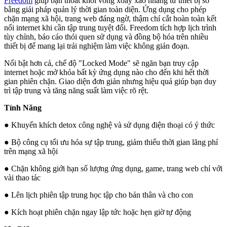
Freedom
giúp bạn thoát khỏi vòng xoáy xao nhãng từ thiết bị số
bằng giải pháp quản lý thời gian toàn diện. Ứng dụng cho phép
chặn mạng xã hội, trang web đáng ngờ, thậm chí cắt hoàn toàn kết
nối internet khi cần tập trung tuyệt đối. Freedom tích hợp lịch trình
tùy chỉnh, báo cáo thói quen sử dụng và đồng bộ hóa trên nhiều
thiết bị để mang lại trải nghiệm làm việc không gián đoạn.
Nổi bật hơn cả, chế độ "Locked Mode" sẽ ngăn bạn truy cập
internet hoặc mở khóa bất kỳ ứng dụng nào cho đến khi hết thời
gian phiên chặn. Giao diện đơn giản nhưng hiệu quả giúp bạn duy
trì tập trung và tăng năng suất làm việc rõ rệt.
Tính Năng
● Khuyến khích detox công nghệ và sử dụng điện thoại có ý thức
● Bộ công cụ tối ưu hóa sự tập trung, giảm thiểu thời gian lãng phí
trên mạng xã hội
● Chặn không giới hạn số lượng ứng dụng, game, trang web chỉ với
vài thao tác
● Lên lịch phiên tập trung học tập cho bản thân và cho con
● Kích hoạt phiên chặn ngay lập tức hoặc hẹn giờ tự động