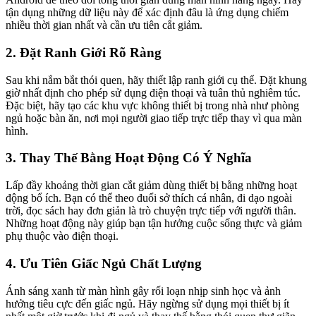
tận dụng những dữ liệu này để xác định đâu là ứng dụng chiếm
nhiều thời gian nhất và cần ưu tiên cắt giảm.
2. Đặt Ranh Giới Rõ Ràng
Sau khi nắm bắt thói quen, hãy thiết lập ranh giới cụ thể. Đặt khung
giờ nhất định cho phép sử dụng điện thoại và tuân thủ nghiêm túc.
Đặc biệt, hãy tạo các khu vực không thiết bị trong nhà như phòng
ngủ hoặc bàn ăn, nơi mọi người giao tiếp trực tiếp thay vì qua màn
hình.
3. Thay Thế Bằng Hoạt Động Có Ý Nghĩa
Lấp đầy khoảng thời gian cắt giảm dùng thiết bị bằng những hoạt
động bổ ích. Bạn có thể theo đuổi sở thích cá nhân, đi dạo ngoài
trời, đọc sách hay đơn giản là trò chuyện trực tiếp với người thân.
Những hoạt động này giúp bạn tận hưởng cuộc sống thực và giảm
phụ thuộc vào điện thoại.
4. Ưu Tiên Giấc Ngủ Chất Lượng
Ánh sáng xanh từ màn hình gây rối loạn nhịp sinh học và ảnh
hưởng tiêu cực đến giấc ngủ. Hãy ngừng sử dụng mọi thiết bị ít