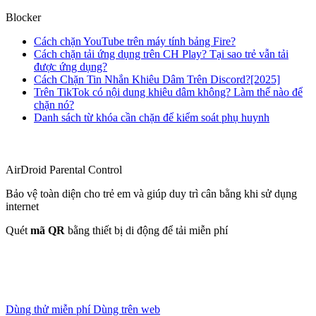
Blocker
Cách chặn YouTube trên máy tính bảng Fire?
Cách chặn tải ứng dụng trên CH Play? Tại sao trẻ vẫn tải
được ứng dụng?
Cách Chặn Tin Nhắn Khiêu Dâm Trên Discord?[2025]
Trên TikTok có nội dung khiêu dâm không? Làm thế nào để
chặn nó?
Danh sách từ khóa cần chặn để kiểm soát phụ huynh
AirDroid Parental Control
Bảo vệ toàn diện cho trẻ em và giúp duy trì cân bằng khi sử dụng
internet
Quét
mã QR
bằng thiết bị di động để tải miễn phí
Dùng thử miễn phí
Dùng trên web