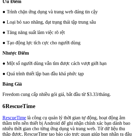
Ưu Điểm
● Trình chặn ứng dụng và trang web đáng tin cậy
● Loại bỏ xao nhãng, đạt trạng thái tập trung sâu
● Tăng năng suất làm việc rõ rệt
● Tạo động lực tích cực cho người dùng
Nhược Điểm
● Một số người dùng vẫn tìm được cách vượt giới hạn
● Quá trình thiết lập ban đầu khá phức tạp
Bảng Giá
Freedom cung cấp nhiều gói giá, bắt đầu từ $3.33/tháng.
6
RescueTime
RescueTime
là công cụ quản lý thời gian tự động, hoạt động âm
thầm trên nền thiết bị Android để ghi nhận chính xác bạn dành bao
nhiêu thời gian cho từng ứng dụng và trang web. Từ dữ liệu thu
thập được, RescueTime tạo báo cáo trực quan giúp bạn nhận ra đâu