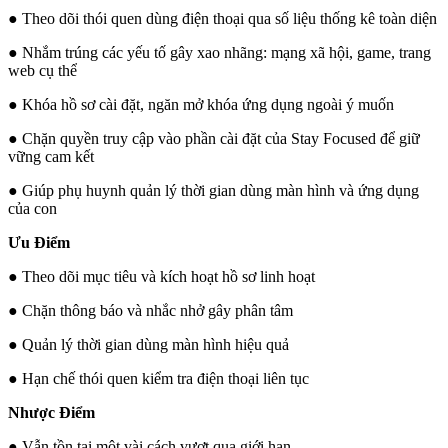
● Theo dõi thói quen dùng điện thoại qua số liệu thống kê toàn diện
● Nhắm trúng các yếu tố gây xao nhãng: mạng xã hội, game, trang
web cụ thể
● Khóa hồ sơ cài đặt, ngăn mở khóa ứng dụng ngoài ý muốn
● Chặn quyền truy cập vào phần cài đặt của Stay Focused để giữ
vững cam kết
● Giúp phụ huynh quản lý thời gian dùng màn hình và ứng dụng
của con
Ưu Điểm
● Theo dõi mục tiêu và kích hoạt hồ sơ linh hoạt
● Chặn thông báo và nhắc nhở gây phân tâm
● Quản lý thời gian dùng màn hình hiệu quả
● Hạn chế thói quen kiểm tra điện thoại liên tục
Nhược Điểm
● Vẫn tồn tại một vài cách vượt qua giới hạn