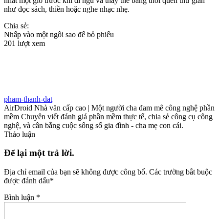
nhất một giờ trước khi đi ngủ và thay thế bằng thói quen thư giãn
như đọc sách, thiền hoặc nghe nhạc nhẹ.
Chia sẻ:
Nhấp vào một ngôi sao để bỏ phiếu
201 lượt xem
pham-thanh-dat
AirDroid Nhà văn cấp cao | Một người cha đam mê công nghệ phần
mềm Chuyên viết đánh giá phần mềm thực tế, chia sẻ công cụ công
nghệ, và cân bằng cuộc sống số gia đình - cha mẹ con cái.
Thảo luận
Để lại một trả lời.
Địa chỉ email của bạn sẽ không được công bố.
Các trường bắt buộc
được đánh dấu
*
Bình luận
*