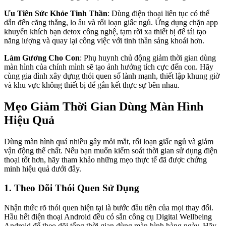
Ưu Tiên Sức Khỏe Tinh Thần
: Dùng điện thoại liên tục có thể
dẫn đến căng thẳng, lo âu và rối loạn giấc ngủ. Ứng dụng chặn app
khuyến khích bạn detox công nghệ, tạm rời xa thiết bị để tái tạo
năng lượng và quay lại công việc với tinh thần sảng khoái hơn.
Làm Gương Cho Con
: Phụ huynh chủ động giảm thời gian dùng
màn hình của chính mình sẽ tạo ảnh hưởng tích cực đến con. Hãy
cùng gia đình xây dựng thói quen số lành mạnh, thiết lập khung giờ
và khu vực không thiết bị để gắn kết thực sự bên nhau.
Mẹo Giảm Thời Gian Dùng Màn Hình
Hiệu Quả
Dùng màn hình quá nhiều gây mỏi mắt, rối loạn giấc ngủ và giảm
vận động thể chất. Nếu bạn muốn kiểm soát thời gian sử dụng điện
thoại tốt hơn, hãy tham khảo những mẹo thực tế đã được chứng
minh hiệu quả dưới đây.
1. Theo Dõi Thói Quen Sử Dụng
Nhận thức rõ thói quen hiện tại là bước đầu tiên của mọi thay đổi.
Hầu hết điện thoại Android đều có sẵn công cụ Digital Wellbeing
Android để theo dõi tổng thời gian dùng màn hình hàng ngày. Hãy