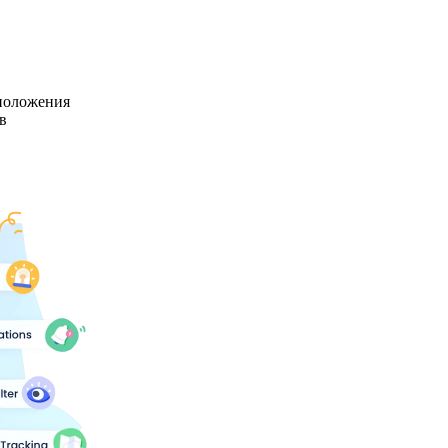
положения
в