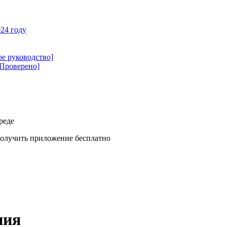
24 году
ое руководство]
[Проверено]
реде
олучить приложение бесплатно
ния