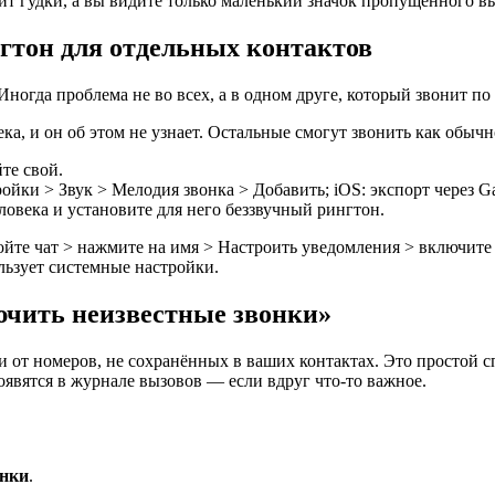
т гудки, а вы видите только маленький значок пропущенного вы
гтон для отдельных контактов
 Иногда проблема не во всех, а в одном друге, который звонит по
а, и он об этом не узнает. Остальные смогут звонить как обычно
те свой.
ройки > Звук > Мелодия звонка > Добавить; iOS: экспорт через G
овека и установите для него беззвучный рингтон.
ойте чат > нажмите на имя > Настроить уведомления > включите
льзует системные настройки.
чить неизвестные звонки»
 от номеров, не сохранённых в ваших контактах. Это простой сп
оявятся в журнале вызовов — если вдруг что-то важное.
онки
.