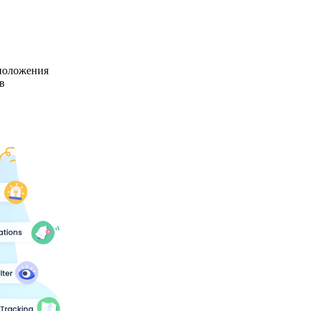
положения
в