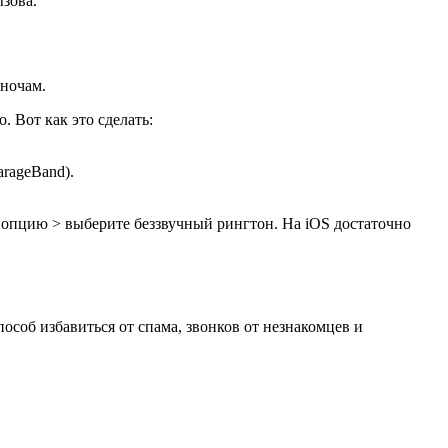
зова.
 ночам.
. Вот как это сделать:
arageBand).
 опцию > выберите беззвучный рингтон. На iOS достаточно
особ избавиться от спама, звонков от незнакомцев и