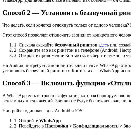
WhatsApp. Для звонящего все выглядит как обычно — он слыши
Способ 2 — Установить беззвучный рин
Что делать, если хочется отдохнуть только от одного человека?
Этот способ позволяет отключить звонки от конкретного человек
1. Сначала скачайте
беззвучный рингтон
здесь
или создай
2. Сохраните его как рингтон на телефоне (Android: Наст
3. Откройте приложение Контакты, выберите нужного чел
На Android потребуется дополнительный шаг: в WhatsApp откр
установить беззвучный рингтон в Контактах — WhatsApp испо
Способ 3 — Включить функцию «Отклю
В WhatsApp есть встроенная функция, которая блокирует звонки
рекламных предложений. Звонки не будут беспокоить вас, но п
Настройка одинакова для Android и iOS:
1. Откройте
WhatsApp
.
2. Перейдите в
Настройки > Конфиденциальность > Зв