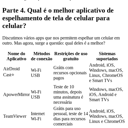
Parte 4. Qual é o melhor aplicativo de
espelhamento de tela de celular para
celular?
Discutimos vários apps que nos permitem espelhar um celular em
outro. Mas agora, surge a questão: qual deles é a melhor?
Nome do
Métodos
Restrições de uso
Sistemas
Aplicativo
de conexão
gratuito
suportados
Android, iOS,
Grátis com
AirDroid
Wi‑Fi
Windows, macOS,
recursos opcionais
Cast⭐
USB
Linux, ChromeOS
pagos
e Smart TVs
Teste de 10
Windows, macOS,
Wi‑Fi
minutos, depois
ApowerMirror
iOS, Android e
USB
uma assinatura é
Smart TVs
necessária
Grátis para uso
Android, iOS,
Internet
pessoal, teste de 14
TeamViewer
Windows, macOS,
Wi‑Fi
dias para recursos
Linux e ChromeOS
comerciais