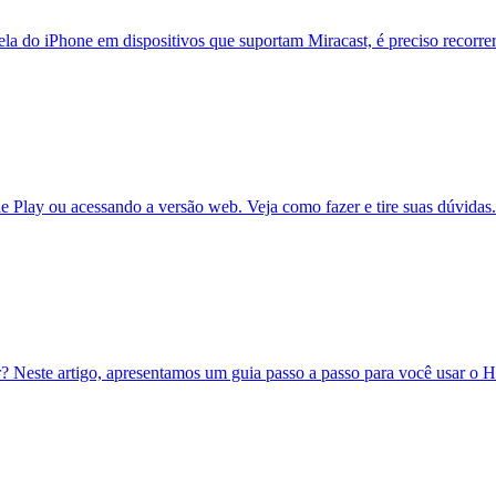
la do iPhone em dispositivos que suportam Miracast, é preciso recorrer
 Play ou acessando a versão web. Veja como fazer e tire suas dúvidas.
? Neste artigo, apresentamos um guia passo a passo para você usar o