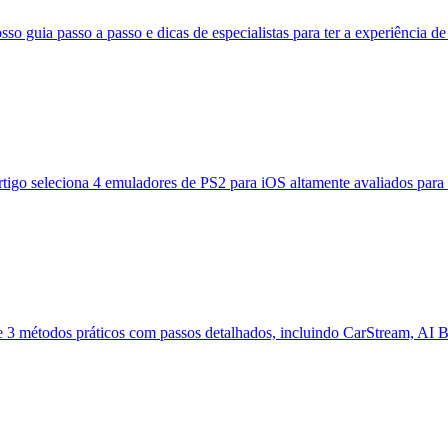
 guia passo a passo e dicas de especialistas para ter a experiência de 
rtigo seleciona 4 emuladores de PS2 para iOS altamente avaliados para
e 3 métodos práticos com passos detalhados, incluindo CarStream, AI B