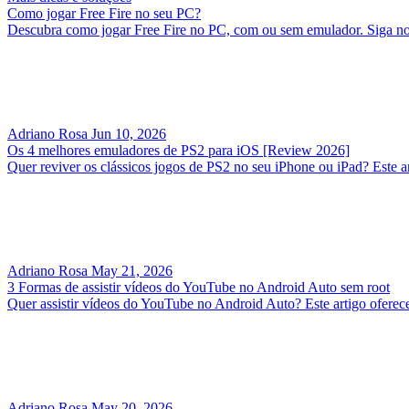
Como jogar Free Fire no seu PC?
Descubra como jogar Free Fire no PC, com ou sem emulador. Siga nosso
Adriano Rosa
Jun 10, 2026
Os 4 melhores emuladores de PS2 para iOS [Review 2026]
Quer reviver os clássicos jogos de PS2 no seu iPhone ou iPad? Este a
Adriano Rosa
May 21, 2026
3 Formas de assistir vídeos do YouTube no Android Auto sem root
Quer assistir vídeos do YouTube no Android Auto? Este artigo oferec
Adriano Rosa
May 20, 2026