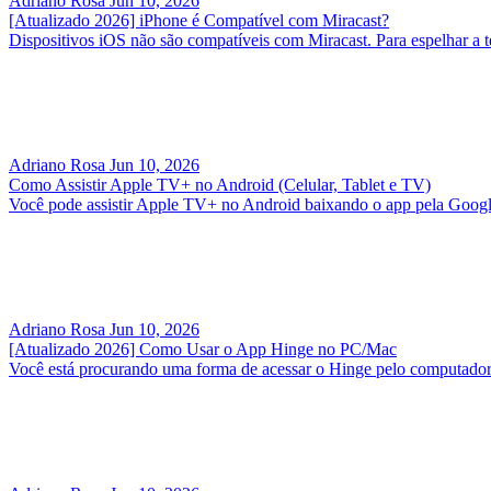
Adriano Rosa
Jun 10, 2026
[Atualizado 2026] iPhone é Compatível com Miracast?
Dispositivos iOS não são compatíveis com Miracast. Para espelhar a te
Adriano Rosa
Jun 10, 2026
Como Assistir Apple TV+ no Android (Celular, Tablet e TV)
Você pode assistir Apple TV+ no Android baixando o app pela Google
Adriano Rosa
Jun 10, 2026
[Atualizado 2026] Como Usar o App Hinge no PC/Mac
Você está procurando uma forma de acessar o Hinge pelo computador