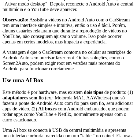
"Ativar modo desktop". Depois, reconecte o Android Auto a central
multimídia e o YouTube deve aparecer.
Observação:
Assistir a vídeos no Android Auto com o CarStream
tem uma interface simples e intuitiva, então o uso é fácil. Porém,
alguns usuários relataram que durante a reprodução de vídeos no
YouTube, não conseguem ajustar o volume. Isso pode ocorrer
apenas em certos modelos, mas impacta a experiência.
A vantagem é que o CarStream contorna no celular as restrições do
Android Auto sem precisar fazer root. Outras soluções, como o
Screen2Auto, podem exigir root em versões mais recentes do
Android para funcionar corretamente.
Use uma AI Box
Este método é por hardware, mas existem
dois tipos
de produto: (1)
adaptadores sem fio
(ex.: Motorola MA1, AAWireless) que só
fazem a ponte do Android Auto com fio para sem fio, sem adicionar
apps de vídeo, (2)
AI boxes
com Android embarcado, que podem
rodar apps como YouTube e Netflix, normalmente apenas com o
carro estacionado.
Uma AI box se conecta à USB da central multimídia e apresenta
uma interface própria, parecida com um "tablet" no painel. Ela usa a