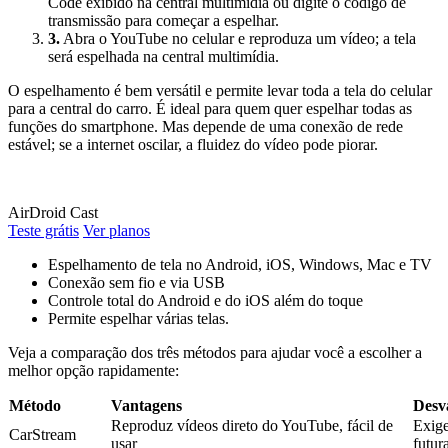
Code exibido na central multimídia ou digite o código de
transmissão para começar a espelhar.
3.
Abra o YouTube no celular e reproduza um vídeo; a tela
será espelhada na central multimídia.
O espelhamento é bem versátil e permite levar toda a tela do celular
para a central do carro. É ideal para quem quer espelhar todas as
funções do smartphone. Mas depende de uma conexão de rede
estável; se a internet oscilar, a fluidez do vídeo pode piorar.
AirDroid Cast
Teste grátis
Ver planos
Espelhamento de tela no Android, iOS, Windows, Mac e TV
Conexão sem fio e via USB
Controle total do Android e do iOS além do toque
Permite espelhar várias telas.
Veja a comparação dos três métodos para ajudar você a escolher a
melhor opção rapidamente:
Método
Vantagens
Desv
Reproduz vídeos direto do YouTube, fácil de
Exige
CarStream
usar
futur