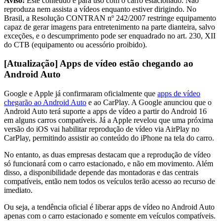
Aviso:
Este conteúdo é para uso com o carro estacionado. Não
reproduza nem assista a vídeos enquanto estiver dirigindo. No
Brasil, a Resolução CONTRAN nº 242/2007 restringe equipamento
capaz de gerar imagens para entretenimento na parte dianteira, salvo
exceções, e o descumprimento pode ser enquadrado no art. 230, XII
do CTB (equipamento ou acessório proibido).
[Atualização] Apps de vídeo estão chegando ao
Android Auto
Google e Apple já confirmaram oficialmente que
apps de vídeo
chegarão ao Android Auto
e ao CarPlay. A Google anunciou que o
Android Auto terá suporte a apps de vídeo a partir do Android 16
em alguns carros compatíveis. Já a Apple revelou que uma próxima
versão do iOS vai habilitar reprodução de vídeo via AirPlay no
CarPlay, permitindo assistir ao conteúdo do iPhone na tela do carro.
No entanto, as duas empresas destacam que a reprodução de vídeo
só funcionará com o carro estacionado, e não em movimento. Além
disso, a disponibilidade depende das montadoras e das centrais
compatíveis, então nem todos os veículos terão acesso ao recurso de
imediato.
Ou seja, a tendência oficial é liberar apps de vídeo no Android Auto
apenas com o carro estacionado e somente em veículos compatíveis.