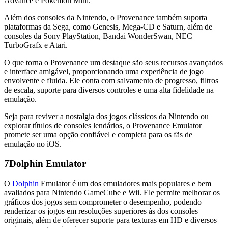
Advance e Pokémon Mini.
Além dos consoles da Nintendo, o Provenance também suporta
plataformas da Sega, como Genesis, Mega-CD e Saturn, além de
consoles da Sony PlayStation, Bandai WonderSwan, NEC
TurboGrafx e Atari.
O que torna o Provenance um destaque são seus recursos avançados
e interface amigável, proporcionando uma experiência de jogo
envolvente e fluida. Ele conta com salvamento de progresso, filtros
de escala, suporte para diversos controles e uma alta fidelidade na
emulação.
Seja para reviver a nostalgia dos jogos clássicos da Nintendo ou
explorar títulos de consoles lendários, o Provenance Emulator
promete ser uma opção confiável e completa para os fãs de
emulação no iOS.
7
Dolphin Emulator
O
Dolphin
Emulator é um dos emuladores mais populares e bem
avaliados para Nintendo GameCube e Wii.
Ele permite melhorar os
gráficos dos jogos sem comprometer o desempenho,
podendo
renderizar os jogos em resoluções superiores às dos consoles
originais, além de oferecer suporte para texturas em HD e diversos