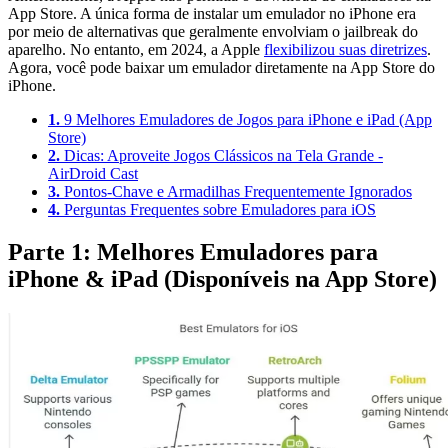
App Store.
A única forma de instalar um emulador no iPhone era
por meio de alternativas que geralmente envolviam o jailbreak do
aparelho.
No entanto, em 2024, a Apple
flexibilizou suas diretrizes
.
Agora, você pode baixar um emulador diretamente na App Store do
iPhone.
1.
9 Melhores Emuladores de Jogos para iPhone e iPad (App
Store)
2.
Dicas: Aproveite Jogos Clássicos na Tela Grande -
AirDroid Cast
3.
Pontos-Chave e Armadilhas Frequentemente Ignorados
4.
Perguntas Frequentes sobre Emuladores para iOS
Parte 1: Melhores Emuladores para
iPhone & iPad (Disponíveis na App Store)