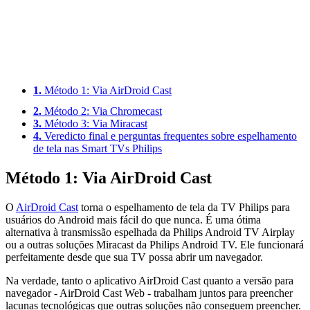
1.
Método 1: Via AirDroid Cast
2.
Método 2: Via Chromecast
3.
Método 3: Via Miracast
4.
Veredicto final e perguntas frequentes sobre espelhamento
de tela nas Smart TVs Philips
Método 1: Via AirDroid Cast
O
AirDroid Cast
torna o espelhamento de tela da TV Philips para
usuários do Android mais fácil do que nunca. É uma ótima
alternativa à transmissão espelhada da Philips Android TV Airplay
ou a outras soluções Miracast da Philips Android TV. Ele funcionará
perfeitamente desde que sua TV possa abrir um navegador.
Na verdade, tanto o aplicativo AirDroid Cast quanto a versão para
navegador - AirDroid Cast Web - trabalham juntos para preencher
lacunas tecnológicas que outras soluções não conseguem preencher.