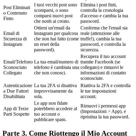
I tuoi vecchi post sono
Elimina i post finti,
Post Eliminati
scomparsi, o sono
controlla la cronologia
o Contenuto
comparsi nuovi post
d'accesso e cambia la tua
Finto
che nonh ai creato.
password.
Ottieni un'email da
Conferma che l'email sia
Email di
Instagram per qualcosa
reale (attenzione alle
Sicurezza di
che non hai fatto (come
truffe!), cambia la tua
Instagram
un reset della
password, e controlla la
password).
sicurezza.
Recupera il tuo account
Email/Telefono
La tua email/numero di
tramite Facebook (se
Sconosciuto
telefono è cambiata una
collegato) e rimuovi le
Collegato
che non conosci.
informazioni di contatto
sconosciute.
Autenticazione
La tua 2FA si disattiva
Riattiva la 2FA e controlla
a Due Fattori
improvvisamente da
le tue impostazioni
Disabilitata
sola.
account.
Le app non fidate
Rimuovi i permessi app
App di Terze
potrebbero accedere al
(Impostazioni > App), e
Parti Sospette
tuo account o
ripristina la tua password.
pubblicare spam.
Parte 3. Come Riottengo il Mio Account