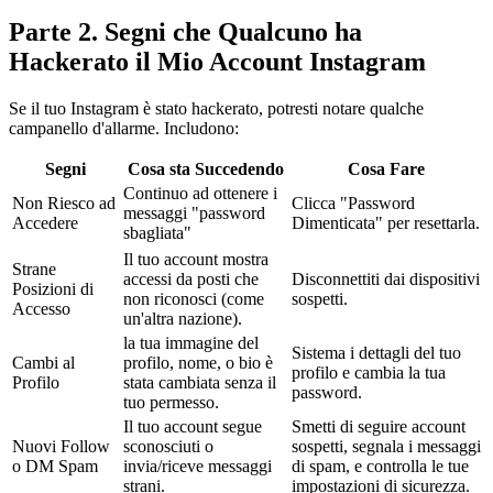
Parte 2. Segni che Qualcuno ha
Hackerato il Mio Account Instagram
Se il tuo Instagram è stato hackerato, potresti notare qualche
campanello d'allarme. Includono:
Segni
Cosa sta Succedendo
Cosa Fare
Continuo ad ottenere i
Non Riesco ad
Clicca "Password
messaggi "password
Accedere
Dimenticata" per resettarla.
sbagliata"
Il tuo account mostra
Strane
accessi da posti che
Disconnettiti dai dispositivi
Posizioni di
non riconosci (come
sospetti.
Accesso
un'altra nazione).
la tua immagine del
Sistema i dettagli del tuo
Cambi al
profilo, nome, o bio è
profilo e cambia la tua
Profilo
stata cambiata senza il
password.
tuo permesso.
Il tuo account segue
Smetti di seguire account
Nuovi Follow
sconosciuti o
sospetti, segnala i messaggi
o DM Spam
invia/riceve messaggi
di spam, e controlla le tue
strani.
impostazioni di sicurezza.