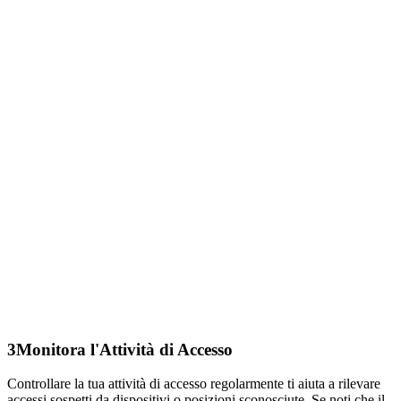
3
Monitora l'Attività di Accesso
Controllare la tua attività di accesso regolarmente ti aiuta a rilevare
accessi sospetti da dispositivi o posizioni sconosciute. Se noti che il