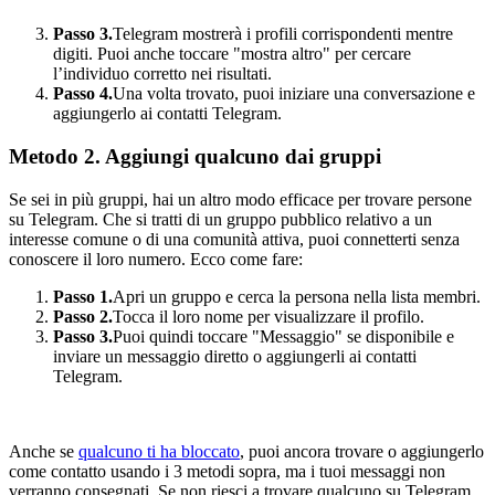
Passo 3.
Telegram mostrerà i profili corrispondenti mentre
digiti. Puoi anche toccare "mostra altro" per cercare
l’individuo corretto nei risultati.
Passo 4.
Una volta trovato, puoi iniziare una conversazione e
aggiungerlo ai contatti Telegram.
Metodo 2. Aggiungi qualcuno dai gruppi
Se sei in più gruppi, hai un altro modo efficace per trovare persone
su Telegram. Che si tratti di un gruppo pubblico relativo a un
interesse comune o di una comunità attiva, puoi connetterti senza
conoscere il loro numero. Ecco come fare:
Passo 1.
Apri un gruppo e cerca la persona nella lista membri.
Passo 2.
Tocca il loro nome per visualizzare il profilo.
Passo 3.
Puoi quindi toccare "Messaggio" se disponibile e
inviare un messaggio diretto o aggiungerli ai contatti
Telegram.
Anche se
qualcuno ti ha bloccato
, puoi ancora trovare o aggiungerlo
come contatto usando i 3 metodi sopra, ma i tuoi messaggi non
verranno consegnati. Se non riesci a trovare qualcuno su Telegram,