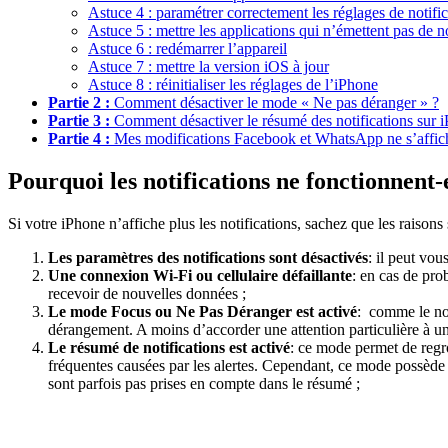
Astuce 4 : paramétrer correctement les réglages de notific
Astuce 5 : mettre les applications qui n’émettent pas de no
Astuce 6 : redémarrer l’appareil
Astuce 7 : mettre la version iOS à jour
Astuce 8 : réinitialiser les réglages de l’iPhone
Partie 2 :
Comment désactiver le mode « Ne pas déranger » ?
Partie 3 :
Comment désactiver le résumé des notifications sur 
Partie 4 :
Mes modifications Facebook et WhatsApp ne s’affic
Pourquoi les notifications ne fonctionnent-
Si votre iPhone n’affiche plus les notifications, sachez que les raisons
Les paramètres des notifications sont désactivés
: il peut vou
Une connexion Wi-Fi ou cellulaire défaillante
: en cas de pro
recevoir de nouvelles données ;
Le mode Focus ou Ne Pas Déranger est activé
: comme le nom
dérangement. A moins d’accorder une attention particulière à un
Le résumé de notifications est activé
: ce mode permet de regro
fréquentes causées par les alertes. Cependant, ce mode possède un
sont parfois pas prises en compte dans le résumé ;