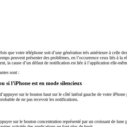
arfois que votre téléphone soit d’une génération très antérieure à celle d
temps peuvent présenter des problèmes, en l’occurrence ceux liés à la ré
nt, la cause d’un défaut de notification est liée à l’application elle-m
ntes sont :
 ou si l’iPhone est en mode silencieux
 d’appuyer sur le bouton haut sur le côté latéral gauche de votre iPhone 
probable de ne pas recevoir les notifications.
d’appuyer sur le bouton concentration représenté par un croissant de lun
utres activités des applications ne font plus de bruit.