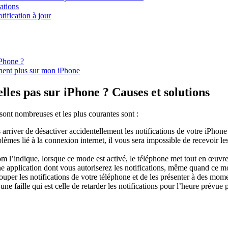
ations
tification à jour
iPhone ?
hent plus sur mon iPhone
elles pas sur iPhone ? Causes et solutions
 sont nombreuses et les plus courantes sont :
s arriver de désactiver accidentellement les notifications de votre iPhone
blèmes lié à la connexion internet, il vous sera impossible de recevoir l
 l’indique, lorsque ce mode est activé, le téléphone met tout en œuvre
e application dont vous autoriserez les notifications, même quand ce mod
uper les notifications de votre téléphone et de les présenter à des momen
e faille qui est celle de retarder les notifications pour l’heure prévue p