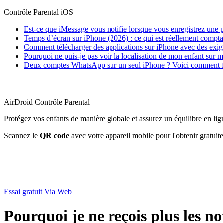
Contrôle Parental iOS
Est-ce que iMessage vous notifie lorsque vous enregistrez une 
Temps d’écran sur iPhone (2026) : ce qui est réellement compta
Comment télécharger des applications sur iPhone avec des exige
Pourquoi ne puis-je pas voir la localisation de mon enfant su
Deux comptes WhatsApp sur un seul iPhone ? Voici comment f
AirDroid Contrôle Parental
Protégez vos enfants de manière globale et assurez un équilibre en lig
Scannez le
QR code
avec votre appareil mobile pour l'obtenir gratuit
Essai gratuit
Via Web
Pourquoi je ne reçois plus les n