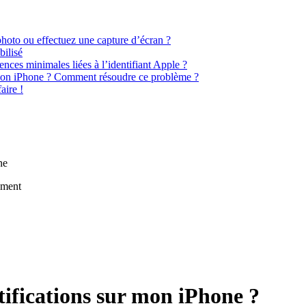
photo ou effectuez une capture d’écran ?
bilisé
nces minimales liées à l’identifiant Apple ?
r mon iPhone ? Comment résoudre ce problème ?
aire !
ne
ement
otifications sur mon iPhone ?