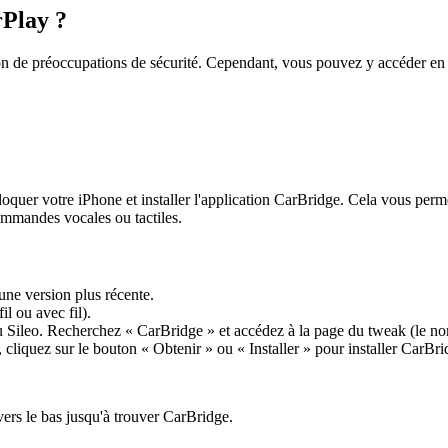
rPlay ?
de préoccupations de sécurité. Cependant, vous pouvez y accéder en uti
er votre iPhone et installer l'application CarBridge. Cela vous permett
ommandes vocales ou tactiles.
une version plus récente.
l ou avec fil).
u Sileo. Recherchez « CarBridge » et accédez à la page du tweak (le nom
é, cliquez sur le bouton « Obtenir » ou « Installer » pour installer CarBri
 vers le bas jusqu'à trouver CarBridge.