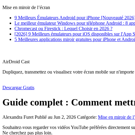
Mise en miroir de l’écran
9 Meilleurs Émulateurs Android pour iPhone [Nouveauté 2026
Le meilleur émulateur Windows pour téléphone Android : 8 appl
Chromecast ou Firestick : Lequel Choisir en 2026 ?
[2026] 9 Meilleurs émulateurs pour iOS disponibles sur l'App S
5 Meilleures applications miroir gratuites pour iPhone et Andro
AirDroid Cast
Dupliquez, transmettez ou visualisez votre écran mobile sur n'importe
Descargar Gratis
Guide complet : Comment mett
Alexandra Furet
Publié au Jun 2, 2026
Catégorie:
Mise en miroir de l
Souhaitez-vous regarder vos vidéos YouTube préférées directement sur
Ne cherchez pas plus loin.