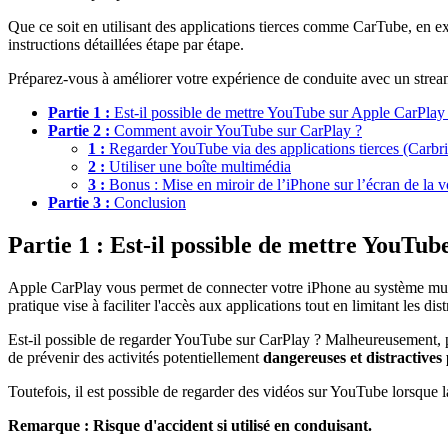
Que ce soit en utilisant des applications tierces comme CarTube, en e
instructions détaillées étape par étape.
Préparez-vous à améliorer votre expérience de conduite avec un stream
Partie 1 :
Est-il possible de mettre YouTube sur Apple CarPlay
Partie 2 :
Comment avoir YouTube sur CarPlay ?
1 :
Regarder YouTube via des applications tierces (Carb
2 :
Utiliser une boîte multimédia
3 :
Bonus : Mise en miroir de l’iPhone sur l’écran de la 
Partie 3 :
Conclusion
Partie 1 : Est-il possible de mettre YouTu
Apple CarPlay vous permet de connecter votre iPhone au système multimé
pratique vise à faciliter l'accès aux applications tout en limitant les di
Est-il possible de regarder YouTube sur CarPlay ? Malheureusement, par 
de prévenir des activités potentiellement
dangereuses et distractives
Toutefois, il est possible de regarder des vidéos sur YouTube lorsque la
Remarque :
Risque d'accident si utilisé en conduisant.