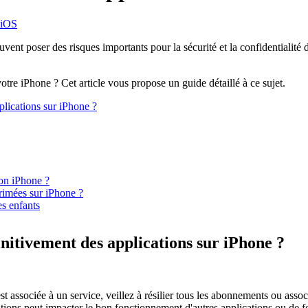
 iOS
vent poser des risques importants pour la sécurité et la confidentialit
tre iPhone ? Cet article vous propose un guide détaillé à ce sujet.
lications sur iPhone ?
mon iPhone ?
rimées sur iPhone ?
es enfants
itivement des applications sur iPhone ?
est associée à un service, veillez à résilier tous les abonnements ou asso
tions peut impacter le bon fonctionnement d'autres applications ou de fo