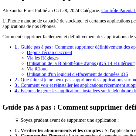
Alexandra Furet
Publié au Oct 28, 2024
Catégorie:
Contrôle Parental
L'iPhone manque de capacité de stockage, et certaines applications peu
applications de nos iPhones.
Comment supprimer facilement et définitivement des applications de vo
1 .
Guide pas à pas : Comment supprimer définitivement des app
Depuis l'écran d'accueil
Via les Réglages
Utilisation de la Bibliothèque d'apps (iOS 14 et ultérieur)
Via iCloud
Utilisation d'un logiciel d'effacement de données iOS
2 .
Que faire si je ne peux pas supprimer des applications sur 
3 .
Comment voir et réinstaller les applications récemment supp
4 .
Façons de gérer les applications installées sur le téléphone d
Guide pas à pas : Comment supprimer défin
💡 Soyez prudent avant de supprimer une application :
1 . Vérifier les abonnements et les comptes :
Si l'application 
2 . Comprendre l'impact :
La suppression de certaines applica