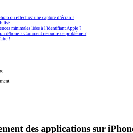
photo ou effectuez une capture d’écran ?
bilisé
nces minimales liées à l’identifiant Apple ?
r mon iPhone ? Comment résoudre ce problème ?
aire !
ne
ement
ement des applications sur iPhon