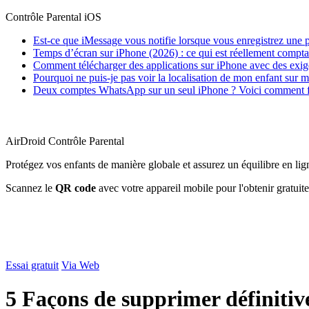
Contrôle Parental iOS
Est-ce que iMessage vous notifie lorsque vous enregistrez une 
Temps d’écran sur iPhone (2026) : ce qui est réellement compta
Comment télécharger des applications sur iPhone avec des exige
Pourquoi ne puis-je pas voir la localisation de mon enfant su
Deux comptes WhatsApp sur un seul iPhone ? Voici comment f
AirDroid Contrôle Parental
Protégez vos enfants de manière globale et assurez un équilibre en lig
Scannez le
QR code
avec votre appareil mobile pour l'obtenir gratuit
Essai gratuit
Via Web
5 Façons de supprimer définitiv