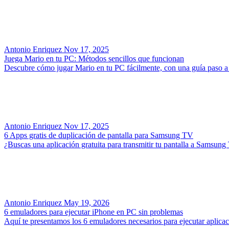
Antonio Enriquez
Nov 17, 2025
Juega Mario en tu PC: Métodos sencillos que funcionan
Descubre cómo jugar Mario en tu PC fácilmente, con una guía paso a pa
Antonio Enriquez
Nov 17, 2025
6 Apps gratis de duplicación de pantalla para Samsung TV
¿Buscas una aplicación gratuita para transmitir tu pantalla a Samsun
Antonio Enriquez
May 19, 2026
6 emuladores para ejecutar iPhone en PC sin problemas
Aquí te presentamos los 6 emuladores necesarios para ejecutar aplica