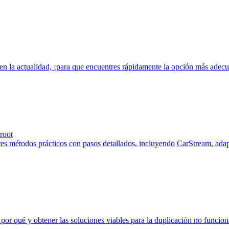
 en la actualidad, ¡para que encuentres rápidamente la opción más adec
root
es métodos prácticos con pasos detallados, incluyendo CarStream, adapt
 por qué y obtener las soluciones viables para la duplicación no funcio