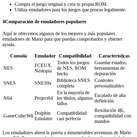
Compra el juego original y crea tu propia ROM.
Utiliza emuladores para los juegos que poseas legalmente.
4
Comparación de emuladores populares
Aquí te ofrecemos algunos de los mejores y más populares
emuladores de Mario para que puedas comprobarlos y obtener
ayuda.
Consola
Emulador
Compatibilidad
Características
Todos los juegos
Guardar estados,
FCEUX,
NES
de NES, ROM
herramientas de
Nestopia
hacks
depuración
Biblioteca SNES
Controles
SNES
SNES9x
completa
personalizables
En la mayoría de
Escalado de alta
N64
Project64
los títulos, algunos
definición
fallos
Resolución 4K,
Dolphin
Compatibilidad
GameCube/Wii
compatibilidad con
Emulator
casi perfecta
mandos
Los emuladores abren la puerta a innumerables aventuras de Mario