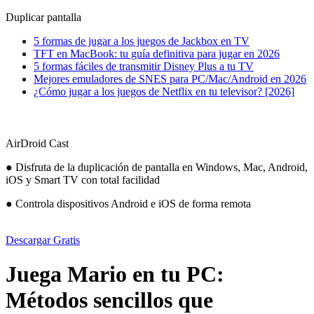
Duplicar pantalla
5 formas de jugar a los juegos de Jackbox en TV
TFT en MacBook: tu guía definitiva para jugar en 2026
5 formas fáciles de transmitir Disney Plus a tu TV
Mejores emuladores de SNES para PC/Mac/Android en 2026
¿Cómo jugar a los juegos de Netflix en tu televisor? [2026]
AirDroid Cast
● Disfruta de la duplicación de pantalla en Windows, Mac, Android,
iOS y Smart TV con total facilidad
● Controla dispositivos Android e iOS de forma remota
Descargar Gratis
Juega Mario en tu PC:
Métodos sencillos que