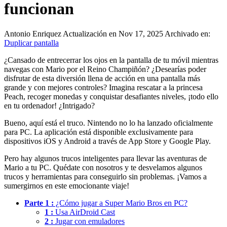
funcionan
Antonio Enriquez
Actualización en Nov 17, 2025
Archivado en:
Duplicar pantalla
¿Cansado de entrecerrar los ojos en la pantalla de tu móvil mientras
navegas con Mario por el Reino Champiñón? ¿Desearías poder
disfrutar de esta diversión llena de acción en una pantalla más
grande y con mejores controles? Imagina rescatar a la princesa
Peach, recoger monedas y conquistar desafiantes niveles, ¡todo ello
en tu ordenador! ¿Intrigado?
Bueno, aquí está el truco. Nintendo no lo ha lanzado oficialmente
para PC. La aplicación está disponible exclusivamente para
dispositivos iOS y Android a través de App Store y Google Play.
Pero hay algunos trucos inteligentes para llevar las aventuras de
Mario a tu PC. Quédate con nosotros y te desvelamos algunos
trucos y herramientas para conseguirlo sin problemas. ¡Vamos a
sumergirnos en este emocionante viaje!
Parte 1 :
¿Cómo jugar a Super Mario Bros en PC?
1 :
Usa AirDroid Cast
2 :
Jugar con emuladores