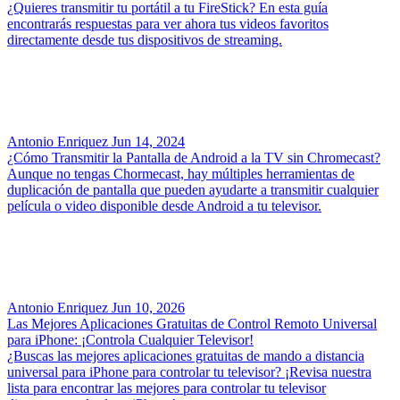
¿Quieres transmitir tu portátil a tu FireStick? En esta guía
encontrarás respuestas para ver ahora tus videos favoritos
directamente desde tus dispositivos de streaming.
Antonio Enriquez
Jun 14, 2024
¿Cómo Transmitir la Pantalla de Android a la TV sin Chromecast?
Aunque no tengas Chormecast, hay múltiples herramientas de
duplicación de pantalla que pueden ayudarte a transmitir cualquier
película o video disponible desde Android a tu televisor.
Antonio Enriquez
Jun 10, 2026
Las Mejores Aplicaciones Gratuitas de Control Remoto Universal
para iPhone: ¡Controla Cualquier Televisor!
¿Buscas las mejores aplicaciones gratuitas de mando a distancia
universal para iPhone para controlar tu televisor? ¡Revisa nuestra
lista para encontrar las mejores para controlar tu televisor