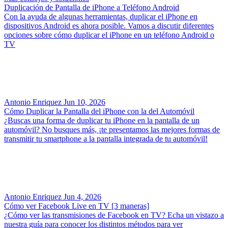
Duplicación de Pantalla de iPhone a Teléfono Android
Con la ayuda de algunas herramientas, duplicar el iPhone en
dispositivos Android es ahora posible. Vamos a discutir diferentes
opciones sobre cómo duplicar el iPhone en un teléfono Android o
TV
Antonio Enriquez
Jun 10, 2026
Cómo Duplicar la Pantalla del iPhone con la del Automóvil
¿Buscas una forma de duplicar tu iPhone en la pantalla de un
automóvil? No busques más, ¡te presentamos las mejores formas de
transmitir tu smartphone a la pantalla integrada de tu automóvil!
Antonio Enriquez
Jun 4, 2026
Cómo ver Facebook Live en TV [3 maneras]
¿Cómo ver las transmisiones de Facebook en TV? Echa un vistazo a
nuestra guía para conocer los distintos métodos para ver