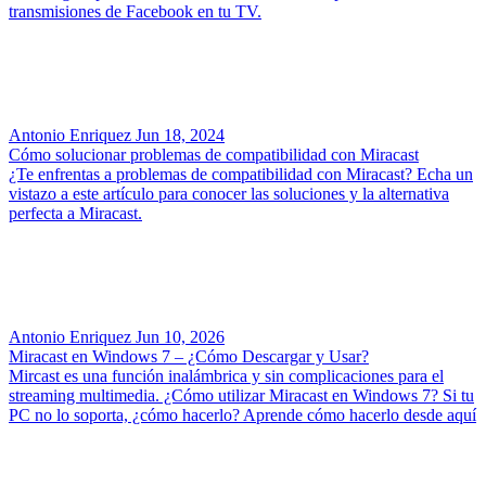
transmisiones de Facebook en tu TV.
Antonio Enriquez
Jun 18, 2024
Cómo solucionar problemas de compatibilidad con Miracast
¿Te enfrentas a problemas de compatibilidad con Miracast? Echa un
vistazo a este artículo para conocer las soluciones y la alternativa
perfecta a Miracast.
Antonio Enriquez
Jun 10, 2026
Miracast en Windows 7 – ¿Cómo Descargar y Usar?
Mircast es una función inalámbrica y sin complicaciones para el
streaming multimedia. ¿Cómo utilizar Miracast en Windows 7? Si tu
PC no lo soporta, ¿cómo hacerlo? Aprende cómo hacerlo desde aquí