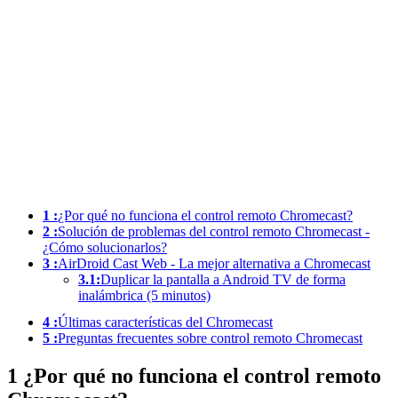
1 :
¿Por qué no funciona el control remoto Chromecast?
2 :
Solución de problemas del control remoto Chromecast -
¿Cómo solucionarlos?
3 :
AirDroid Cast Web - La mejor alternativa a Chromecast
3.1:
Duplicar la pantalla a Android TV de forma
inalámbrica (5 minutos)
4 :
Últimas características del Chromecast
5 :
Preguntas frecuentes sobre control remoto Chromecast
1
¿Por qué no funciona el control remoto