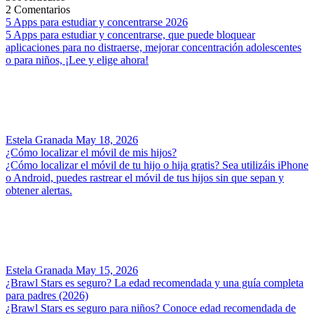
2
Comentarios
5 Apps para estudiar y concentrarse 2026
5 Apps para estudiar y concentrarse, que puede bloquear
aplicaciones para no distraerse, mejorar concentración adolescentes
o para niños, ¡Lee y elige ahora!
Estela Granada
May 18, 2026
¿Cómo localizar el móvil de mis hijos?
¿Cómo localizar el móvil de tu hijo o hija gratis? Sea utilizáis iPhone
o Android, puedes rastrear el móvil de tus hijos sin que sepan y
obtener alertas.
Estela Granada
May 15, 2026
¿Brawl Stars es seguro? La edad recomendada y una guía completa
para padres (2026)
¿Brawl Stars es seguro para niños? Conoce edad recomendada de