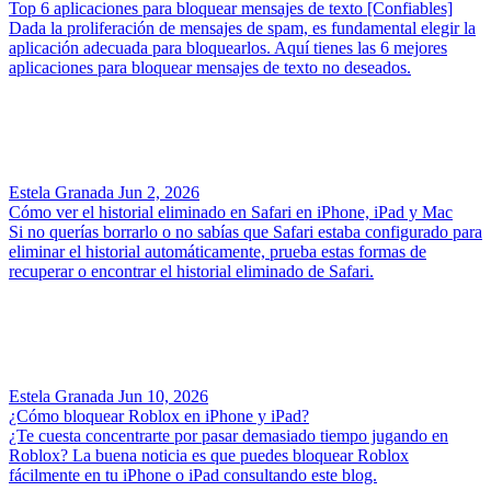
Top 6 aplicaciones para bloquear mensajes de texto [Confiables]
Dada la proliferación de mensajes de spam, es fundamental elegir la
aplicación adecuada para bloquearlos. Aquí tienes las 6 mejores
aplicaciones para bloquear mensajes de texto no deseados.
Estela Granada
Jun 2, 2026
Cómo ver el historial eliminado en Safari en iPhone, iPad y Mac
Si no querías borrarlo o no sabías que Safari estaba configurado para
eliminar el historial automáticamente, prueba estas formas de
recuperar o encontrar el historial eliminado de Safari.
Estela Granada
Jun 10, 2026
¿Cómo bloquear Roblox en iPhone y iPad?
¿Te cuesta concentrarte por pasar demasiado tiempo jugando en
Roblox? La buena noticia es que puedes bloquear Roblox
fácilmente en tu iPhone o iPad consultando este blog.