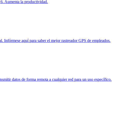
, 6. Aumenta la productividad.
al. Infórmese aquí para saber el mejor rastreador GPS de empleados.
nsmitir datos de forma remota a cualquier red para un uso específico.