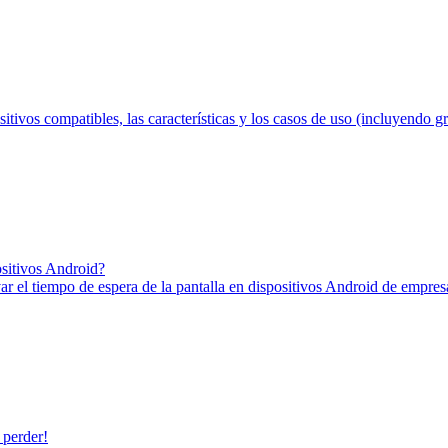
tivos compatibles, las características y los casos de uso (incluyendo grá
sitivos Android?
ivar el tiempo de espera de la pantalla en dispositivos Android de empr
 perder!