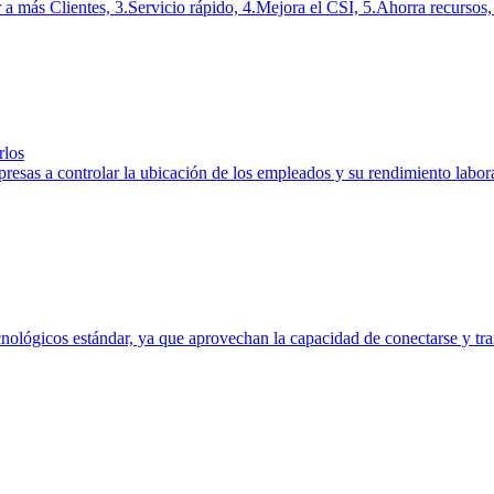
r a más Clientes, 3.Servicio rápido, 4.Mejora el CSI, 5.Ahorra recursos
rlos
esas a controlar la ubicación de los empleados y su rendimiento labor
cnológicos estándar, ya que aprovechan la capacidad de conectarse y tra