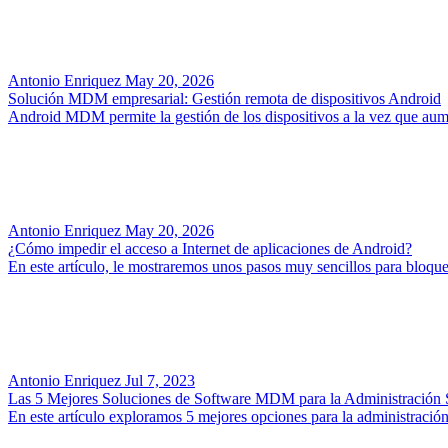
Antonio Enriquez
May 20, 2026
Solución MDM empresarial: Gestión remota de dispositivos Android
Android MDM permite la gestión de los dispositivos a la vez que aum
Antonio Enriquez
May 20, 2026
¿Cómo impedir el acceso a Internet de aplicaciones de Android?
En este artículo, le mostraremos unos pasos muy sencillos para bloq
Antonio Enriquez
Jul 7, 2023
Las 5 Mejores Soluciones de Software MDM para la Administración S
En este artículo exploramos 5 mejores opciones para la administració