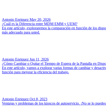
Antonio Enriquez
May 20, 2026
¿Cuál es la Diferencia entre MDM EMM y UEM?
En este artículo, exploraremos la comparación en función de los disposi
más adecuado para usted.
Antonio Enriquez
Jun 11, 2026
¿Cómo Cambiar o Quitar el Tiempo de Espera de la Pantalla en Dispo
En este artículo, vamos a explorar varias formas de cambiar y desact
función para mejorar la eficiencia del trabajo.
Antonio Enriquez
Oct 8, 2023
Ventajas y problemas de los kioscos de autoservicio. ¡No se lo puedes