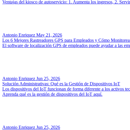
Ventajas del kiosco de autoservicio: 1. Aumenta los ingresos, 2. Servi
Antonio Enriquez
May 21, 2026
Los 6 Mejores Rastreadores GPS para Empleados y Cómo Monitorea
El software de localización GPS de empleados puede ayudar a las empr
Antonio Enriquez
Jun 25, 2026
Solución Administrativas: Qué es la Gestión de Dispositivos IoT
Los dispositivos del IoT funcionan de forma diferente a los activos te
Aprenda qué es la gestión de dispositivos del IoT aquí.
Antonio Enriquez
Jun 25, 2026