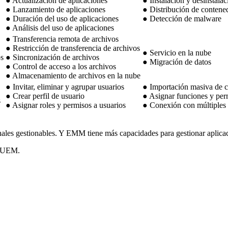
● Actualización de aplicaciones
● Instalación y desinstala
● Lanzamiento de aplicaciones
● Distribución de contene
● Duración del uso de aplicaciones
● Detección de malware
● Análisis del uso de aplicaciones
● Transferencia remota de archivos
● Restricción de transferencia de archivos
● Servicio en la nube
os
● Sincronización de archivos
● Migración de datos
● Control de acceso a los archivos
● Almacenamiento de archivos en la nube
● Invitar, eliminar y agrupar usuarios
● Importación masiva de c
● Crear perfil de usuario
● Asignar funciones y perm
s
● Asignar roles y permisos a usuarios
● Conexión con múltiples 
inales gestionables. Y EMM tiene más capacidades para gestionar apli
y UEM.