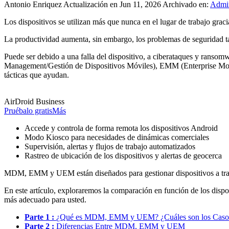
Antonio Enriquez
Actualización en Jun 11, 2026
Archivado en:
Admin
Los dispositivos se utilizan más que nunca en el lugar de trabajo gracia
La productividad aumenta, sin embargo, los problemas de seguridad t
Puede ser debido a una falla del dispositivo, a ciberataques y rans
Management/Gestión de Dispositivos Móviles), EMM (Enterprise Mo
tácticas que ayudan.
AirDroid Business
Pruébalo gratis
Más
Accede y controla de forma remota los dispositivos Android
Modo Kiosco para necesidades de dinámicas comerciales
Supervisión, alertas y flujos de trabajo automatizados
Rastreo de ubicación de los dispositivos y alertas de geocerca
MDM, EMM y UEM están diseñados para gestionar dispositivos a través 
En este artículo, exploraremos la comparación en función de los disposi
más adecuado para usted.
Parte 1 :
¿Qué es MDM, EMM y UEM? ¿Cuáles son los Caso
Parte 2 :
Diferencias Entre MDM, EMM y UEM