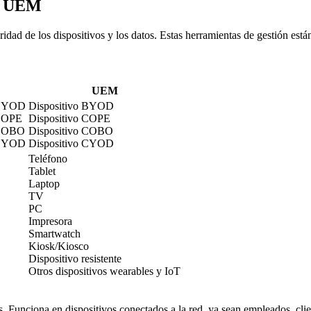
 y UEM
de los dispositivos y los datos. Estas herramientas de gestión están 
UEM
 BYOD
Dispositivo BYOD
 COPE
Dispositivo COPE
 COBO
Dispositivo COBO
 CYOD
Dispositivo CYOD
Teléfono
Tablet
Laptop
TV
PC
Impresora
Smartwatch
Kiosk/Kiosco
Dispositivo resistente
Otros dispositivos wearables y IoT
 Funciona en dispositivos conectados a la red, ya sean empleados, clien