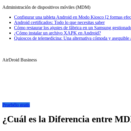
Administración de dispositivos móviles (MDM)
Configurar una tableta Android en Modo Kiosco [2 formas efec
Android certificados: Todo lo que necesitas saber
Cómo restaurar los ajustes de fábrica en un Samsung gestiona
¿Cómo instalar un archivo XAPK en Android?
Quioscos de telemedicina: Una alternativa cómoda y asequible a 
AirDroid Business
Pruebélo gratis
¿Cuál es la Diferencia entr