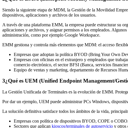
Siendo la siguiente etapa de MDM, la Gestión de la Movilidad Empresa
dispositivos, aplicaciones y archivos de los usuarios.
A través de una plataforma EMM, la empresa puede estructurar su orga
aplicaciones y archivos, y asignar permisos a los empleados. Alguno
administración, como por ejemplo Google Workspace.
EMM gestiona y controla más elementos que MDM: el acceso flexible y 
Empresas que adoptan la política BYOD (Bring Your Own Devi
Empresas con oficinas en el extranjero y empleados que trabajan
comercio electrónico, el sector BFSI (Banca, servicios financier
Equipo de ventas y marketing, departamento de Recursos Huma
3
¿Qué es UEM (Unified Endpoint Management/Gestión
La Gestión Unificada de Terminales es la evolución de EMM. Protege ta
Por dar un ejemplo, UEM puede administrar PCs Windows, dispositiv
La solución definitiva satisface todos los ámbitos de la vida, principa
Empresas con política de dispositivos BYOD, COPE o COBO
Sectores que aplican
kioscos/terminales de autoservicio
y otros 