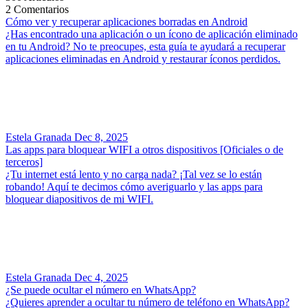
2
Comentarios
Cómo ver y recuperar aplicaciones borradas en Android
¿Has encontrado una aplicación o un ícono de aplicación eliminado
en tu Android? No te preocupes, esta guía te ayudará a recuperar
aplicaciones eliminadas en Android y restaurar íconos perdidos.
Estela Granada
Dec 8, 2025
Las apps para bloquear WIFI a otros dispositivos [Oficiales o de
terceros]
¿Tu internet está lento y no carga nada? ¡Tal vez se lo están
robando! Aquí te decimos cómo averiguarlo y las apps para
bloquear diapositivos de mi WIFI.
Estela Granada
Dec 4, 2025
¿Se puede ocultar el número en WhatsApp?
¿Quieres aprender a ocultar tu número de teléfono en WhatsApp?