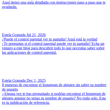
Aquí tienes una guía detallada con instrucciones paso a paso que te
ayudarán.
Estela Granada
Jul 21, 2026
¿Puede el control parental ver tu pantalla? Aquí está la verdad
¿Te preguntas si el control parental puede ver tu pantalla? Echa un
vistazo a este blog para descubrir todo lo que necesitas saber sobre
las aplicaciones de control parental.
Estela Granada
Dec 1, 2025
8 maneras de encontrar el Instagram de alguien sin saber su nombre
de usuario
¿Alguna vez te has preguntado si podrías encontrar el Instagram de
alguien aunque no sepas su nombre de usuario? No estás solo. Esta
es tu publicación de referencia.