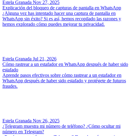
Estela Granada
Nov 27, 2025
Explicación del bloqueo de capturas de pantalla en WhatsApp
¿Alguna vez has intentado hacer una captura de pantalla en
WhatsApp sin éxito? Si es así, hemos recopilado las razones y
hemos explorado cómo puedes mejorar tu privacidad.
Estela Granada
Jul 21, 2026
Cómo rastrear a un estafador en WhatsApp después de haber sido
estafado
Aprende pasos efectivos sobre cómo rastrear a un estafador en
WhatsApp después de haber sido estafado y protégete de futuros
fraudes.
Estela Granada
Nov 26, 2025
¿Telegram muestra mi número de teléfono? ¿Cómo ocultar mi
número en Telegram?