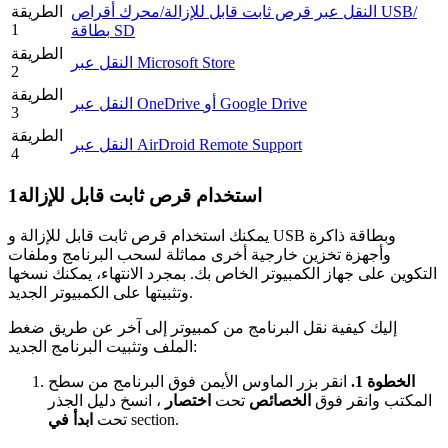
النقل عبر قرص ثابت قابل للإزالة/محرك أقراص USB/
الطريقة
1
بطاقة SD
الطريقة
النقل عبر Microsoft Store
2
الطريقة
النقل عبر OneDrive أو Google Drive
3
الطريقة
النقل عبر AirDroid Remote Support
4
استخدام قرص ثابت قابل للإزالة
1
يمكنك استخدام قرص ثابت قابل للإزالة و USB وبطاقة ذاكرة
وأجهزة تخزين خارجية أخرى مماثلة لسحب البرنامج وملفات
التكوين على جهاز الكمبيوتر الخاص بك. بمجرد الانتهاء، يمكنك نسخها
وتثبيتها على الكمبيوتر الجديد.
إليك كيفية نقل البرنامج من كمبيوتر إلى آخر عن طريق ضغط
الملف وتثبيت البرنامج الجديد:
الخطوة 1.
انقر بزر الماوس الأيمن فوق البرنامج من سطح
المكتب وانقر فوق
الخصائص
تحت
اختصار
، انسخ دليل الجذر
section.
تحت
ابدأ في