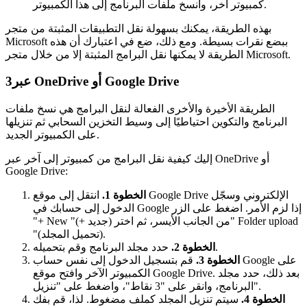
كمبيوتر آخر، وانسخ ملفات البرنامج إلى هذا الكمبيوتر.
بهذه الطريقة، يمكنك بسهولة نقل التطبيقات المثبتة من متجر
Microsoft ببضع نقرات بسيطة. ومع ذلك، ضع في اعتبارك أن هذه
الطريقة لا يمكنها نقل البرامج المثبتة إلا من خلال متجر Microsoft.
عبر OneDrive أو Google Drive
3
الطريقة الأخيرة والأخرى الفعالة لنقل البرامج هي نسخ ملفات
البرنامج والتكوين احتياطيًا إلى وسيط التخزين السحابي ثم تنزيلها
على الكمبيوتر الجديد.
إليك كيفية نقل البرامج من كمبيوتر إلى آخر عبر OneDrive أو
Google Drive:
الخطوة 1.
انتقل إلى موقع Google Drive الإلكتروني وسجّل
الدخول إلى حسابك في Google إذا لزم الأمر. اضغط على الزر
"+ New "(+ جديد) من الجانب الأيسر، ثم اختر" Folder upload
"(تحميل المجلد).
حدد مجلد البرنامج وقم بتحميله.
الخطوة 2.
الخطوة 3.
قم بتسجيل الدخول إلى نفس حساب Google على
الكمبيوتر الآخر وافتح موقع Google Drive. بعد ذلك، حدد مجلد
البرنامج، وانقر على "3 نقاط"، واضغط على "تنزيل".
الخطوة 4.
سيتم تنزيل المجلد كملف مضغوط. لذا، قم بفك