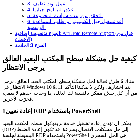
عمل بوت نظيف
3 :
اغلاق البرنامج اجباريا
4 :
التحقق من إعداد سياسة المجموعة
5 :
أعد تشغيل جهاز الكمبيوتر أو اطلب المساعدة
6 :
الرسمية
الجزء 2:
نصيحة إضافية: AirDroid Remote Support (خالٍ من
الأخطاء)
الجزء 3:
الخاتمة
كيفية حل مشكلة سطح المكتب البعيد العالق
يرجى الانتظار
هناك 6 طرق فعالة لحل مشكلة سطح المكتب البعيد العالق، يرجى
الانتظار في Windows 10 & 11. يتم اختبارها، ولكن لا يمكننا التأكد
من أن كل إصلاح ممكن بالنسبة لك. لذلك، إذا وجدت أحدهم لا يعمل،
فجرّب الآخرين.
إعادة تعيين RDP باستخدام PowerShell
1
يمكن أن تؤدي إعادة تشغيل خدمة بروتوكول سطح المكتب البعيد
(RDP) إلى حل مشكلات الاتصال بسرعة. قد تكون إعادة الضبط
البسيطة لجلسة RDP باستخدام PowerShell هي الحل السحري