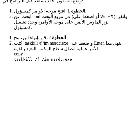
وضع السكون، فقد يساعد قتل البرنامج في:
افتح موجه الأوامر كمسؤول.
الخطوة 1.
ابحث عن cmd في مربع البحث (أو اضغط على Win+X)، وانقر
بزر الماوس الأيمن على موجه الأوامر، وحدد تشغيل
كمسؤول.
الخطوة 2.
قم بإنهاء البرنامج
اكتب taskkill /f /im msrdc.exe واضغط على Enter. ينهي هذا
الأمر عملية اتصال سطح المكتب البعيد بالقوة.
copy
taskkill /f /im msrdc.exe