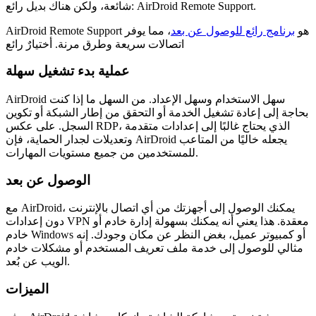
شائعة، ولكن هناك بديل رائع: AirDroid Remote Support.
AirDroid Remote Support هو
برنامج رائع للوصول عن بعد
، مما يوفر
اتصالات سريعة وطرق مرنة. أختيارٌ رائع
عملية بدء تشغيل سهلة
AirDroid سهل الاستخدام وسهل الإعداد. من السهل ما إذا كنت
بحاجة إلى إعادة تشغيل الخدمة أو التحقق من إطار الشبكة أو تكوين
السجل. على عكس RDP، الذي يحتاج غالبًا إلى إعدادات متقدمة
وتعديلات لجدار الحماية، فإن AirDroid يجعله خاليًا من المتاعب
للمستخدمين من جميع مستويات المهارات.
الوصول عن بعد
مع AirDroid، يمكنك الوصول إلى أجهزتك من أي اتصال بالإنترنت
دون إعدادات VPN معقدة. هذا يعني أنه يمكنك بسهولة إدارة خادم أو
خادم Windows أو كمبيوتر عميل، بغض النظر عن مكان وجودك. إنه
مثالي للوصول إلى خدمة ملف تعريف المستخدم أو مشكلات خادم
الويب عن بُعد.
الميزات