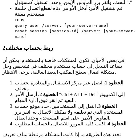
البحث، وانقر بزر الماوس الأيمن، وحدد "تشغيل كمسؤول"."
قم بتشغيل الأمر: أدخل الأوامر أدناه لقطع اتصال جلسة
مستخدم معينة
copy
query user /server: [your-server-name]
reset session [session-id] /server: [your-server-
name]
ربط بحساب مختلف
2
في بعض الأحيان، تكون المشكلات خاصة بالمستخدم. يمكن أن
يساعد التبديل إلى حساب مستخدم مختلف في تشخيص وحل
مشكلة اتصال سطح المكتب البعيد العالقة، يرجى الانتظار.
الخطوة 1.
اتصل عبر مركز الاستقبال والمغادرة بحساب
مختلف.
الخطوة 2.
أرسل الأمر "Ctrl + ALT + Del" إلى الكمبيوتر
البعيد ثم انقر فوق إدارة المهام.
الخطوة 3.
انتقل إلى المستخدمين. حدد موقع حساب
المستخدم الذي تم تعليقه ولا يمكنك الاتصال به. انقر بزر
الماوس الأيمن على اسم المستخدم وحدد اتصال.
اكتب كلمة المرور للاتصال بالحساب المطلوب.
الخطوة 4.
تحدد هذه الطريقة ما إذا كانت المشكلة مرتبطة بملف تعريف