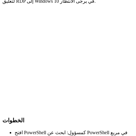
لتعليق RDP إلى Windows 10 في يرجى الانتظار.
الخطوات
افتح PowerShell كمسؤول: ابحث عن PowerShell في مربع