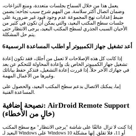
يعمل هذا من خلال السماح بجلسات متعددة، ومنع النزاعات،
وضمان اتصال أكثر سلاسة. من المهم شرح سبب نجاحه: يضمن
ضبط إعدادات نهج المجموعة عدم وجود قيود غير ضرورية على
جلسات سطح المكتب البعيد، والتي يمكن أن تكون في كثير من
الأحيان السبب الجذري لسطح المكتب البعيد، يرجى الانتظار حتى
يتم حل المشكلة.
أعد تشغيل جهاز الكمبيوتر أو اطلب المساعدة الرسمية
6
إذا كانت كل هذه الإصلاحات لا تعمل من أجلك، فقد تكون إعادة
تشغيل جهاز الكمبيوتر الخاص بك وإعادة المحاولة للتحكم عن بعد
في جهازك الآخر حلاً. إذا قررت إعادة التشغيل، فتذكر حفظ بياناتك
وغيرها من الأعمال المهمة.
إما، يمكنك الاتصال بدعم سطح المكتب البعيد، والحصول على
المساعدة الفنية.
نصيحة إضافية: AirDroid Remote Support
(خالٍ من الأخطاء)
إذا كنت لا تزال عالقًا على شاشة "يرجى الانتظار" مع سطح المكتب
البعيد لـ Windows على Windows 10 أو 11، فلا تقلق. إنها مشكلة