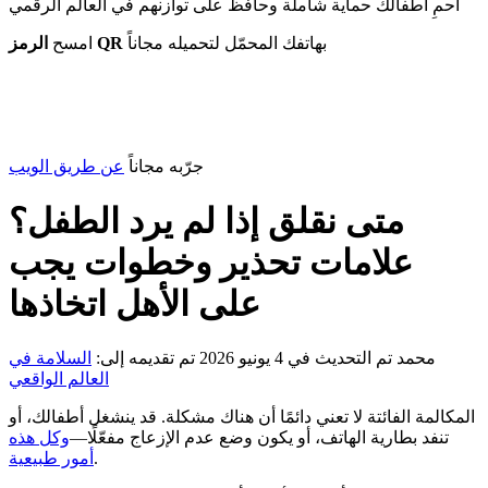
احمِ أطفالك حماية شاملة وحافظ على توازنهم في العالم الرقمي
بهاتفك المحمّل لتحميله مجاناً
الرمز QR
امسح
جرّبه مجاناً
عن طريق الويب
متى نقلق إذا لم يرد الطفل؟
علامات تحذير وخطوات يجب
على الأهل اتخاذها
محمد
تم التحديث في 4 يونيو 2026
تم تقديمه إلى:
السلامة في
العالم الواقعي
المكالمة الفائتة لا تعني دائمًا أن هناك مشكلة. قد ينشغل أطفالك، أو
تنفد بطارية الهاتف، أو يكون وضع عدم الإزعاج مفعّلًا—
وكل هذه
.
أمور طبيعية