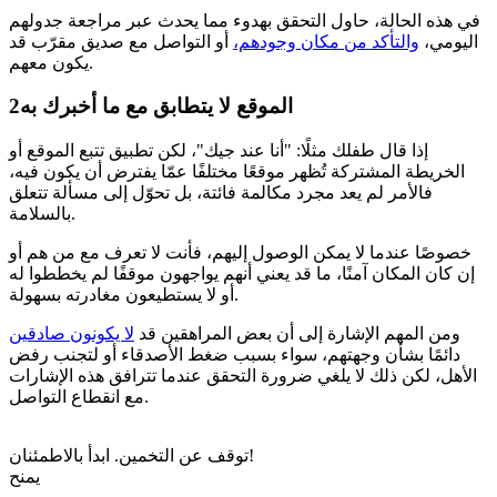
في هذه الحالة، حاول التحقق بهدوء مما يحدث عبر مراجعة جدولهم
اليومي،
والتأكد من مكان وجودهم،
أو التواصل مع صديق مقرّب قد
يكون معهم.
الموقع لا يتطابق مع ما أخبرك به
2
إذا قال طفلك مثلًا: "أنا عند جيك"، لكن تطبيق تتبع الموقع أو
الخريطة المشتركة تُظهر موقعًا مختلفًا عمّا يفترض أن يكون فيه،
فالأمر لم يعد مجرد مكالمة فائتة، بل تحوّل إلى مسألة تتعلق
بالسلامة.
خصوصًا عندما لا يمكن الوصول إليهم، فأنت لا تعرف مع من هم أو
إن كان المكان آمنًا، ما قد يعني أنهم يواجهون موقفًا لم يخططوا له
أو لا يستطيعون مغادرته بسهولة.
ومن المهم الإشارة إلى أن بعض المراهقين قد
لا يكونون صادقين
دائمًا بشأن وجهتهم، سواء بسبب ضغط الأصدقاء أو لتجنب رفض
الأهل، لكن ذلك لا يلغي ضرورة التحقق عندما تترافق هذه الإشارات
مع انقطاع التواصل.
توقف عن التخمين. ابدأ بالاطمئنان!
يمنح