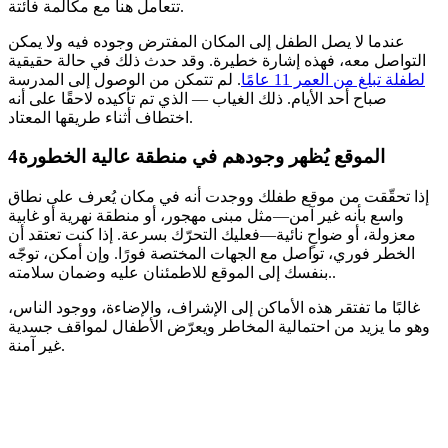
تتعامل هنا مع مكالمة فائتة.
عندما لا يصل الطفل إلى المكان المفترض وجوده فيه ولا يمكن
التواصل معه، فهذه إشارة خطيرة. وقد حدث ذلك في حالة حقيقية
لطفلة تبلغ من العمر 11 عامًا
. لم تتمكن من الوصول إلى المدرسة
صباح أحد الأيام. ذلك الغياب — الذي تم تأكيده لاحقًا على أنه
اختطاف أثناء طريقها المعتاد.
الموقع يُظهر وجودهم في منطقة عالية الخطورة
4
إذا تحقّقت من موقع طفلك ووجدت أنه في مكان يُعرف على نطاق
واسع بأنه غير آمن—مثل مبنى مهجور، أو منطقة نهرية أو غابية
معزولة، أو ضواحٍ نائية—فعليك التحرّك بسرعة. إذا كنت تعتقد أن
الخطر فوري، تواصل مع الجهات المختصة فورًا. وإن أمكن، توجّه
بنفسك إلى الموقع للاطمئنان عليه وضمان سلامته..
غالبًا ما تفتقر هذه الأماكن إلى الإشراف، والإضاءة، ووجود الناس،
وهو ما يزيد من احتمالية المخاطر ويعرّض الأطفال لمواقف جسدية
غير آمنة.