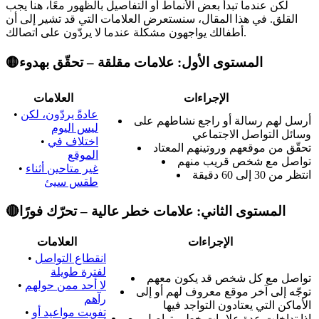
لكن عندما تبدأ بعض الأنماط أو التفاصيل بالظهور معًا، هنا يجب
القلق. في هذا المقال، سنستعرض العلامات التي قد تشير إلى أن
أطفالك يواجهون مشكلة عندما لا يردّون على اتصالك.
🟡المستوى الأول: علامات مقلقة – تحقّق بهدوء
الإجراءات
العلامات
عادةً يردّون، لكن
•
أرسل لهم رسالة أو راجع نشاطهم على
ليس اليوم
وسائل التواصل الاجتماعي
اختلاف في
•
تحقّق من موقعهم وروتينهم المعتاد
الموقع
تواصل مع شخص قريب منهم
غير متاحين أثناء
•
انتظر من 30 إلى 60 دقيقة
طقس سيئ
🔴المستوى الثاني: علامات خطر عالية – تحرّك فورًا
الإجراءات
العلامات
انقطاع التواصل
•
لفترة طويلة
تواصل مع كل شخص قد يكون معهم
لا أحد ممن حولهم
•
توجّه إلى آخر موقع معروف لهم أو إلى
رآهم
الأماكن التي يعتادون التواجد فيها
تفويت مواعيد أو
•
إذا تداخلت عدة علامات خطر، تواصل مع