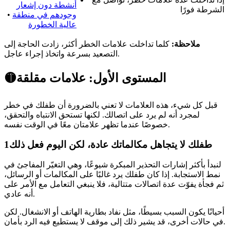
أنشطة دون إشعار
الشرطة فورًا
وجودهم في منطقة
•
عالية الخطورة
ملاحظة:
كلما تداخلت علامات الخطر أكثر، زادت الحاجة إلى
التصعيد بسرعة واتخاذ إجراء عاجل.
🟡المستوى الأول: علامات مقلقة
قبل كل شيء، هذه العلامات لا تعني بالضرورة أن طفلك في خطر
لمجرد أنه لم يرد على اتصالك. لكنها تستحق الانتباه والتحقق،
خصوصًا عندما تظهر علامتان معًا في الوقت نفسه.
طفلك لا يتجاهل مكالماتك عادة، لكن اليوم فعل ذلك
1
لنبدأ بأكثر إشارات التحذير المبكرة شيوعًا، وهي التغيّر المفاجئ في
نمط الاستجابة. إذا كان طفلك يرد غالبًا على المكالمات أو الرسائل،
ثم فجأة يفوّت عدة اتصالات متتالية، فلا ينبغي التعامل مع الأمر على
أنه عادي.
أحيانًا يكون السبب بسيطًا، مثل نفاد بطارية الهاتف أو الانشغال. لكن
في حالات أخرى، قد يشير ذلك إلى موقف لا يستطيع فيه الرد بأمان.