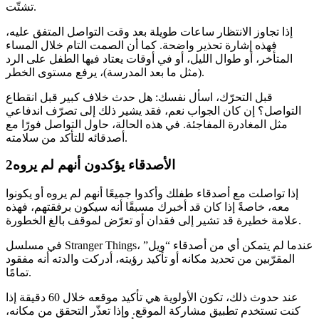
تشتّت.
إذا تجاوز الانتظار ساعات طويلة بعد وقت التواصل المتفق عليه،
فهذه إشارة تحذير واضحة. كما أن الصمت التام خلال المساء
المتأخر، أو طوال الليل، أو في أوقات يعتاد فيها الطفل على الرد
(مثل ما بعد المدرسة)، يرفع مستوى الخطر.
قبل التحرّك، اسأل نفسك: هل حدث خلاف كبير قبل انقطاع
التواصل؟ إن كان الجواب نعم، فقد يشير ذلك إلى تصرّف اندفاعي
مثل المغادرة المفاجئة. في هذه الحالة، حاول التواصل فورًا مع
أصدقائه للتأكد من سلامته.
الأصدقاء يؤكدون أنهم لم يروه
2
إذا تواصلت مع أصدقاء طفلك وأكدوا جميعًا أنهم لم يروه أو يكونوا
معه، خاصةً إذا كان قد أخبرك مسبقًا أنه سيكون برفقتهم، فهذه
علامة خطيرة قد تشير إلى فقدان أو تعرّض لموقف بالغ الخطورة.
في مسلسل Stranger Things، عندما لم يتمكن أي من أصدقاء “ويل”
المقرّبين من تحديد مكانه أو تأكيد رؤيته، أدركت والدته أنه مفقود
تمامًا.
عند حدوث ذلك، تكون الأولوية هي تأكيد موقعه خلال 60 دقيقة إذا
كنت تستخدم تطبيق مشاركة الموقع. وإذا تعذّر التحقق من مكانه،