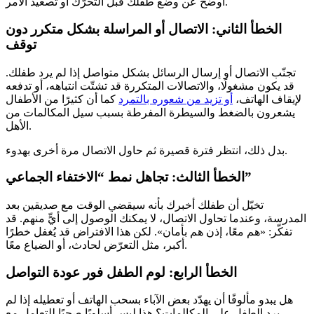
أوضح عن وضع طفلك قبل التحرّك أو تصعيد الأمر.
الخطأ الثاني: الاتصال أو المراسلة بشكل متكرر دون
توقف
تجنّب الاتصال أو إرسال الرسائل بشكل متواصل إذا لم يرد طفلك.
قد يكون مشغولًا، والاتصالات المتكررة قد تشتّت انتباهه، أو تدفعه
لإيقاف الهاتف،
أو تزيد من شعوره بالتمرد
كما أن كثيرًا من الأطفال
يشعرون بالضغط والسيطرة المفرطة بسبب سيل المكالمات من
الأهل.
بدل ذلك، انتظر فترة قصيرة ثم حاول الاتصال مرة أخرى بهدوء.
الخطأ الثالث: تجاهل نمط “الاختفاء الجماعي”
تخيّل أن طفلك أخبرك بأنه سيقضي الوقت مع صديقين بعد
المدرسة، وعندما تحاول الاتصال، لا يمكنك الوصول إلى أيٍّ منهم. قد
تفكّر: «هم معًا، إذن هم بأمان». لكن هذا الافتراض قد يُغفل خطرًا
أكبر، مثل التعرّض لحادث، أو الضياع معًا.
الخطأ الرابع: لوم الطفل فور عودة التواصل
هل يبدو مألوفًا أن يهدّد بعض الآباء بسحب الهاتف أو تعطيله إذا لم
يرد الطفل على المكالمات؟ هذا ليس أسلوبًا صحيًا للتعامل مع