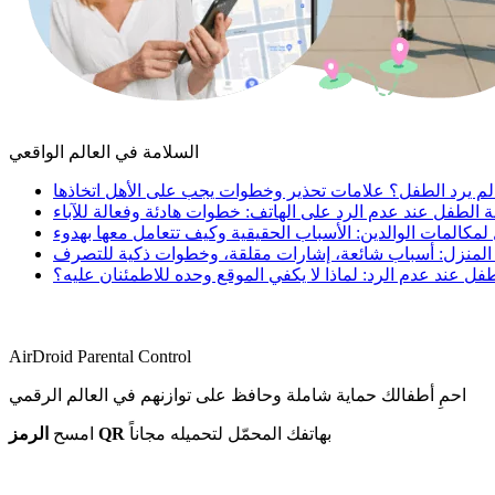
السلامة في العالم الواقعي
 لم يرد الطفل؟ علامات تحذير وخطوات يجب على الأهل اتخاذها
ة الطفل عند عدم الرد على الهاتف: خطوات هادئة وفعالة للآباء
مكالمات الوالدين: الأسباب الحقيقية وكيف تتعامل معها بهدوء
 المنزل: أسباب شائعة، إشارات مقلقة، وخطوات ذكية للتصرف
طفل عند عدم الرد: لماذا لا يكفي الموقع وحده للاطمئنان عليه؟
AirDroid Parental Control
احمِ أطفالك حماية شاملة وحافظ على توازنهم في العالم الرقمي
بهاتفك المحمّل لتحميله مجاناً
الرمز QR
امسح