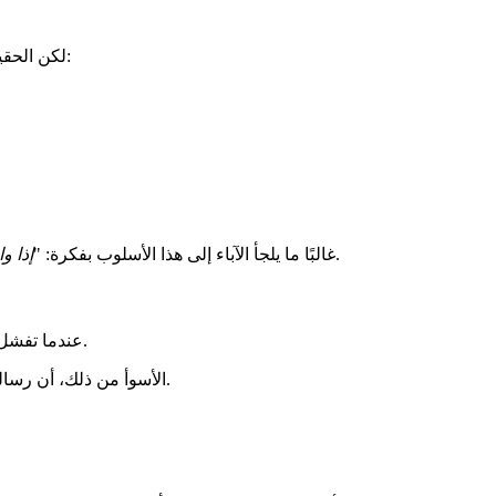
لكن الحقيقة أن كثيرًا من هذه الطرق لا تكون كافية لتوفير الاطمئنان السريع الذي نحتاجه كآباء. بل إن لكل طريقة منها نقاط ضعف واضحة، من أبرزها:
." لكن هذا الأسلوب نادرًا ما ينجح، بل قد يزيد من الخوف والقلق، خاصة عندما يستمر الطفل في عدم الرد.
غالبًا ما يلجأ الآباء إلى هذا الأسلوب بفكرة: "
إذا و
عندما تفشل المكالمات، تكون الرسائل هي الخيار التالي. في هذه الحالة، يعتمد الاطمئنان كليًا على وصول الرد، ما يعني أنك مجبر على الجلوس والانتظار.
" ، بينما رسالة “مقروءة” دون رد قد تكون أكثر إزعاجًا وقلقًا.
الأسوأ من ذلك، أن رسالة