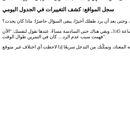
سجل المواقع: كشف التغييرات في الجدول اليومي
 وحتى بعد أن يرد طفلك أخيرًا، يبقى السؤال حاضرًا: ماذا كان يحدث؟
هنا يمكنك الاطلاع على سجل المواقع، الذي يعرض لك تسلسلًا واضحًا وموضوعيًا: غادر المدرسة الساعة 3:30، وصل إلى ملعب الرياضة الساعة 3:45، وبقي هناك حتى السادسة مساءً. عندها تقول لنفسك: “الآن
فهمت سبب عدم الرد… كان في التمرين طوال الوقت”.