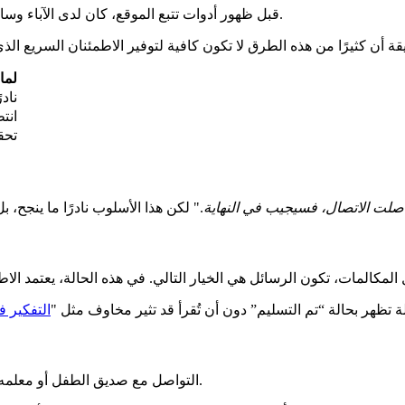
قبل ظهور أدوات تتبع الموقع، كان لدى الآباء وسائل تقليدية للتحقق من سلامة أطفالهم عندما لا يردون على المكالمات.
لماذ
نادر
انت
تحق
اصلت الاتصال، فسيجيب في النهاية
 تظهر بحالة “تم التسليم” دون أن تُقرأ قد تثير مخاوف مثل "
التفكير 
التواصل مع صديق الطفل أو معلمه قد يكون مفيدًا، خاصة إذا كان من المفترض أن يكون الطفل برفقتهم.