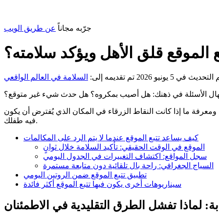
جرّبه مجاناً
عن طريق الويب
الموقع قلق الأهل ويؤكد سلامته؟
التحديث في 5 يونيو 2026
تم تقديمه إلى:
السلامة في العالم الواقعي
وتنهال الأسئلة في ذهنك: هل أصيب بمكروه؟ هل حدث شيء غير متوقع؟
ا ومعرفة ما إذا كانت النقاط الزرقاء في المكان الذي يُفترض أن يكون
فيه طفلك.
كيف يساعد تتبع الموقع عندما لا يتم الرد على المكالمات
الموقع في الوقت الحقيقي: تأكيد السلامة خلال ثوانٍ
سجل المواقع: اكتشاف التغييرات في الجدول اليومي
السياج الجغرافي: راحة بال تلقائية دون متابعة مستمرة
تطبيق تتبع الموقع ضمن الروتين اليومي
سيناريوهات أخرى يكون فيها تتبع الموقع أكثر فائدة
بة: لماذا تفشل الطرق التقليدية في الاطمئنان