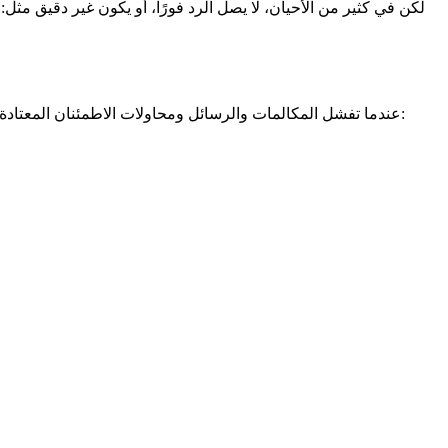
لكن في كثير من الأحيان، لا يصل الرد فورًا، أو يكون غير دقيق مثل: 
عندما تفشل المكالمات والرسائل ومحاولات الاطمئنان المعتادة، يأتي تتبع الموقع كحلّ فعّال يخفف القلق ويمنحك راحة البال. فكيف يساعد تتبع الموقع تحديدًا عندما لا يتم الرد على المكالمات؟ إليك الإجابة: