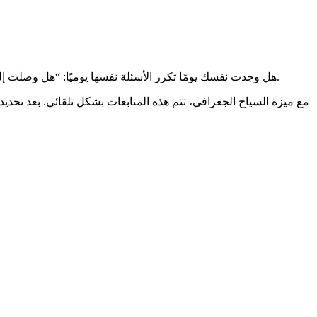
هل وجدت نفسك يومًا تكرر الأسئلة نفسها يوميًا: “هل وصلت إلى المدرسة؟” “هل عدت إلى المنزل؟” الحقيقة أن الأطفال، خصوصًا من يسعون للاستقلالية، يضيقون ذرعًا بهذا النوع من المتابعة المستمرة.
مع ميزة السياج الجغرافي، تتم هذه المتابعات بشكل تلقائي. بعد تحدي