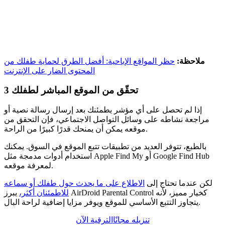
ملاحظة:
حظر المواقع الإباحية: أفضل الطرق لحماية طفلك من
المحتوى الضار على الإنترنت
تحقّق من الموقع المباشر لطفلك
3
إذا لم تحصل على أي مؤشر يطمئنك بعد إرسال رسالة نصية أو
مراجعة نشاطه على وسائل التواصل الاجتماعي، فإن التحقق من
موقعه يمكن أن يمنحك قدرًا كبيرًا من الراحة.
بالطبع، تتوفر العديد من تطبيقات تتبع الموقع في السوق. يمكنك
استخدام أدوات مدمجة مثل Apple Find My أو Google Find Hub
لمعرفة موقعه.
لكن عندما تحتاج إلى
الاطلاع على ما يحدث حول طفلك أو سماعه
للاطمئنان أكثر،
يبرز AirDroid Parental Control كخيار مميز، لأنه
يتجاوز التتبع الأساسي للموقع ويوفر مزايا إضافية لراحة البال.
تنزيله مجانًا
الترقية الآن