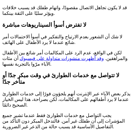
قد لا يكون تجاهل الاتصال مقصودًا، واتهام طفلك قد يسبب خلافات
ويؤثر سلبًا على الثقة بينكما.
لا تفترض أسوأ السيناريوهات مباشرة
لا شك أن الشعور بعدم الارتياح والتفكير في أسوأ الاحتمالات أمر
شائع عندما لا يرد الأطفال على الهاتف.
لكن في الواقع، عدم الرد على المكالمات أمر شائع بين الأطفال
والمراهقين.
وقد أظهرت منشورات متداولة على فيسبوك
أن مئات
الآباء مرّوا بالتجربة نفسها.
لا تتواصل مع خدمات الطوارئ في وقت مبكر جدًا أو
متأخر جدًا
يذكر بعض الآباء عبر الإنترنت أنهم يلجؤون فورًا إلى خدمات الطوارئ
عندما لا يرد أطفالهم على المكالمات، لكن بصراحة، هذا ليس الخيار
الصحيح دائمًا.
يجب التواصل مع خدمات الطوارئ فقط عندما تشير جميع
المؤشرات إلى أن طفلك غير آمن. فالتدخل المبكر دون التأكد من
التفاصيل الأساسية قد يسبب حالة من الذعر غير الضرورية.