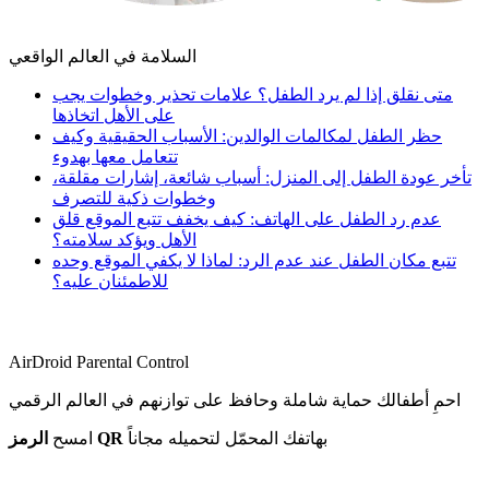
السلامة في العالم الواقعي
متى نقلق إذا لم يرد الطفل؟ علامات تحذير وخطوات يجب
على الأهل اتخاذها
حظر الطفل لمكالمات الوالدين: الأسباب الحقيقية وكيف
تتعامل معها بهدوء
تأخر عودة الطفل إلى المنزل: أسباب شائعة، إشارات مقلقة،
وخطوات ذكية للتصرف
عدم رد الطفل على الهاتف: كيف يخفف تتبع الموقع قلق
الأهل ويؤكد سلامته؟
تتبع مكان الطفل عند عدم الرد: لماذا لا يكفي الموقع وحده
للاطمئنان عليه؟
AirDroid Parental Control
احمِ أطفالك حماية شاملة وحافظ على توازنهم في العالم الرقمي
بهاتفك المحمّل لتحميله مجاناً
الرمز QR
امسح