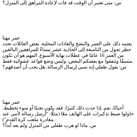
س: متى تعتبر أن الوقت قد فات لإعادة المراهق إلى المنزل؟
عمر مهنا
يعتمد ذلك على العمر والنضج والعادات المحلية. بعض العائلات تحدد
حظر تجول من التاسعة إلى الحادية عشر مساءً للمراهقين البالغين
من العمر 16 عامًا في عطلات نهاية الأسبوع. المهم هو أن تكون
متسقًا وتتفقوا مع بعضكم البعض، وليس وضع قواعد عشوائية فقط.
س: يقول طفلي إنه نسي إرسال الرسالة. هل يجب أن أصدقهم؟
عمر مهنا
أحيانًا، نعم. إذا حدث ذلك كثيرًا، فقد يكون تجنبًا أو سوء تخطيط.
حاولوا ضبط تذكيرات على الهاتف معًا (مثلًا: "أرسل رسالة لأمي عند
مغادرة ملعب كرة القدم").
س: ماذا لو هرب طفلي من المنزل ولم يعد أبداً؟