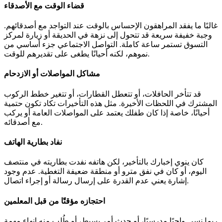
قضاء الوقت مع الأصدقاء
غالبًا ما يفقد المراهقون الإحساس بالوقت عند التواجد مع أصدقائهم.
وجبة خفيفة سريعة قد تتحول إلى نزهة في الحديقة أو زيارة لمركز
التسوق تستمر ساعة كاملة. التواصل الاجتماعي جزء أساسي من
نموهم، لكنه أحيانًا يطغى على تقديرهم للوقت.
مشاكل المواصلات أو الازدحام
قد تتأخر الحافلات، أو تتعطل القطارات، أو تتغير خطط الركوب
المشترك في اللحظات الأخيرة. مثل هذه التأخيرات تكاد تكون حتمية
أحيانًا، خاصة إذا كان طفلك يعتمد على المواصلات العامة أو يركب
مع أصدقائه.
نفاد بطارية الهاتف
كان ينوي إخبارك بالتأخير، لكن هاتفه نفدت بطاريته في منتصف
اليوم، أو كان في نفق مترو أو منطقة ضعيفة التغطية. عدم وجود
إشارة يعني عدم القدرة على إرسال رسالة أو إجراء اتصال.
احتجازه مؤقتًا من قبل المعلمين
ربما نسي واجبًا مدرسيًا، أو حدث أمر بسيط، أو طُلب منه إنهاء مهمة