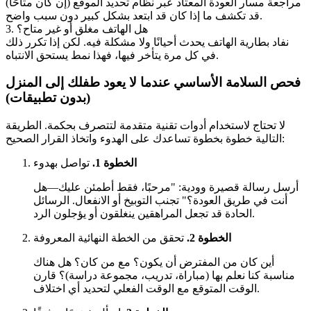
مراجعة مسار العودة المعتاد عبر نظام تحديد الموقع (إن كان متاحًا)
قد تكشف ما إذا كان قد ابتعد بشكل كبير دون سبب واضح.
3. هل الهاتف مغلق أو غير متاح؟
نفاد بطارية الهاتف يحدث أحيانًا ولا مشكلة فيه. لكن إذا تكرر ذلك
في كل مرة يتأخر فيها، فهذا نمط يستحق الانتباه.
فحص السلامة الأساسي عندما لا يعود طفلك إلى المنزل
(بدون تطبيقات)
لا تحتاج لاستخدام أدوات تقنية متقدمة لتتصرف بحكمة. الطريقة
التالية خطوة بخطوة تساعدك على الهدوء واتخاذ القرار الصحيح:
الخطوة 1.
تواصل بهدوء
أرسل رسالة قصيرة وودية: "مرحبًا، فقط أطمئن عليك—هل
أنت في طريق العودة؟" تجنب التوبيخ أو الانفعال. الرسائل
الحادة قد تجعل المراهقين ينغلقون أو يؤجلون الرد.
الخطوة 2.
تحقق من الخطة النهائية المعروفة
أين كان من المفترض أن يكون؟ مع من كان؟ هل هناك
مناسبة كنا نعلم بها (مباراة، تدريب، مجموعة دراسة)؟ قارن
الوقت المتوقع مع الوقت الفعلي لتحديد أي اختلاف.