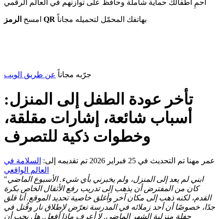
احمِ أطفالك حماية شاملة وحافظ على توازنهم في العالم الرقمي
بهاتفك المحمّل لتحميله مجاناً
الرمز QR
امسح
جرّبه مجاناً
عن طريق الويب
تأخر عودة الطفل إلى المنزل:
أسباب شائعة، إشارات مقلقة،
وخطوات ذكية للتصرف
عمر مهنا
تم التحديث في 25 فبراير 2026
تم تقديمه إلى:
السلامة في
العالم الواقعي
ابني لم يعد إلى المنزل، ولم يخبرني بأي شيء. الأسبوع الماضي
"
كان من المفترض أن يذهب إلى تدريب رفع الأثقال الخاص بكرة
القدم، لكنه ذهب إلى مكان آخر وأغلق خاصية تحديد الموقع. أنا قلق
جدًا، خصوصًا أن أحد زملائه في المدرسة تعرّض لإطلاق نار وقُتل في
حفلة منزلية الشهر الماضي. لا أعرف ماذا أفعل. هل يجب أن