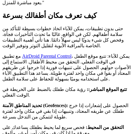
يعود مباشرة للمنزل."
كيف تعرف مكان أطفالك بسرعة
حتى بدون تطبيقات، يمكن للآباء اتخاذ خطوات بسيطة للتأكد من
سلامة أطفالهم. لكن في الواقع، غالبًا ما تحدث التأخيرات فجأة،
وفحص كل شيء يدويًا ليس سهلاً دائمًا. هنا تأتي أهمية التطبيقات
الخاصة بالمراقبة الأبوية لتقليل التوتر وتوفير الوقت.
، يمكن للآباء: تتبع موقع الطفل
AirDroid Parental Control
مع تطبيق
في الوقت الفعلي. التحقق من محيط الأطفال. الاستماع إلى
الأصوات حولهم. الحصول على تنبيهات فورية إذا خرجوا عن طريقهم
المعتاد أو بقوا في مكان واحد لفترة طويلة. يساعد هذا التطبيق الآباء
على استخدامه يوميًا بسهولة للحفاظ على سلامة الطفل.
تتبع الموقع المباشر::
رؤية مكان طفلك بالضبط على الخريطة في
الوقت الفعلي.
الحصول على إشعارات إذا خرج
تحديد المناطق الآمنة (Geofences):
طفلك عن طريقه المعتاد، وتنبيهات إذا بقي في مكان واحد لفترة
طويلة لتتمكن من التدخل بسرعة.
التحقق من المحيط:
فحص سريع لما يحيط بطفلك يساعدك على
معرفة ما إذا كان في مكان آمن أو غير مألوف.