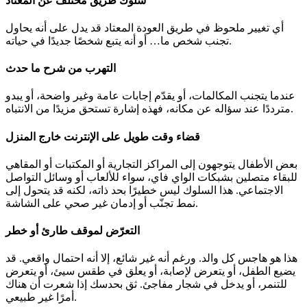
سلوك طريق مختلف عن المعتاد
أي تغيير ملحوظ في طريق العودة المعتاد قد يدل على أنه يحاول
تجنب شخص ما… أو أنه يتبع شخصًا جديدًا في حياته.
التهرب من شرح ما حدث
عندما يتجنب المكالمات، أو يقدّم إجابات عامة وغير واضحة، أو يبدو
مترددًا عند سؤاله عن مكانه، فهذه إشارة تستحق مزيدًا من الانتباه.
قضاء وقت طويل على الإنترنت خارج المنزل
بعض الأطفال يتوجهون إلى المراكز التجارية أو المكتبات أو المقاهي
للبقاء متصلين بشبكات الواي فاي، سواء للألعاب أو وسائل التواصل
الاجتماعي. هذا السلوك ليس خطيرًا بحد ذاته، لكنه قد يتحول إلى
نمط تجنّب أو إدمان غير صحي على الشاشة.
التعرّض لموقف طارئ أو خطر
هذا هو هاجس كل والد. ورغم أنه غير شائع، إلا أنه احتمال واقعي. قد
يضيع الطفل، أو يتعرض لإصابة، أو يعلق في طقس سيئ، أو يتعرض
للتنمر، أو يدخل في شجار مفاجئ. ثق بحدسك إذا شعرت أن هناك
أمرًا غير طبيعي.