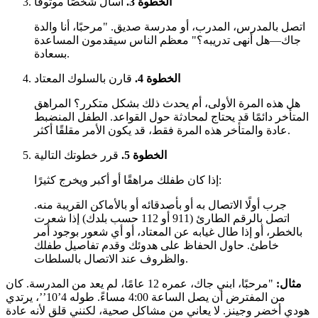
الخطوة 3.
اسأل شخصًا موثوقًا
اتصل بالمدرس، المدرب، أو مدرسة صديق. "مرحبًا، أنا والدة
جاك—هل أنهى تدريبه؟" معظم الناس سيقدمون المساعدة
بسعادة.
الخطوة 4.
قارن بالسلوك المعتاد
هل هذه المرة الأولى، أم يحدث ذلك بشكل متكرر؟ المراهق
المتأخر دائمًا قد يحتاج لمحادثة حول القواعد. الطفل المنضبط
عادة والمتأخر هذه المرة فقط، قد يكون الأمر مقلقًا أكثر.
الخطوة 5.
قرر خطوتك التالية
إذا كان طفلك مراهقًا أو أكبر ويخرج كثيرًا:
جرب أولًا الاتصال به أو بأصدقائه أو بالأماكن القريبة منه.
اتصل بالرقم الطارئ (911 أو 112 حسب بلدك) إذا شعرت
بالخطر، أو إذا طال غيابه عن المعتاد، أو أي شعور بوجود أمر
خاطئ. حاول الحفاظ على هدوئك وقدم تفاصيل طفلك
والظروف عند الاتصال بالسلطات.
مثال:
"مرحبًا، ابني جاك، عمره 12 عامًا، لم يعد من المدرسة. كان
من المفترض أن يصل الساعة 4:00 مساءً. طوله 4’10’’، يرتدي
هودي أخضر وجينز. لا يعاني من مشاكل صحية، لكنني قلق لأنه عادة